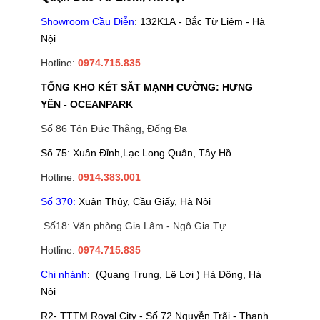
Showroom Cầu Diễn
:
132K1A - Bắc Từ Liêm - Hà
Nội
Hotline:
0974.715.835
TỔNG KHO KÉT SẮT MẠNH CƯỜNG: HƯNG
YÊN - OCEANPARK
Số 86 Tôn Đức Thắng, Đống Đa
Số 75: Xuân Đỉnh,Lạc Long Quân, Tây Hồ
Hotline:
0914.383.001
Số 370:
Xuân Thủy, Cầu Giấy, Hà Nội
Số18: Văn phòng Gia Lâm - Ngô Gia Tự
Hotline:
0974.715.835
Chi nhánh
: (Quang Trung, Lê Lợi ) Hà Đông, Hà
Nội
R2- TTTM Royal City - Số 72 Nguyễn Trãi - Thanh