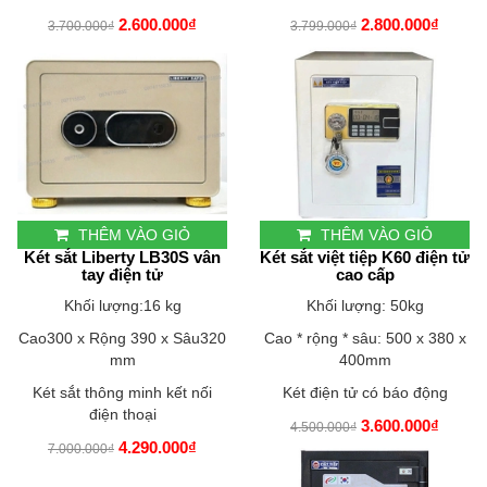
2.600.000₫
2.800.000₫
3.700.000₫
3.799.000₫
THÊM VÀO GIỎ
THÊM VÀO GIỎ
Két sắt Liberty LB30S vân
Két sắt việt tiệp K60 điện tử
tay điện tử
cao cấp
Khối lượng:16 kg
Khối lượng: 50kg
Cao300 x Rộng 390 x Sâu320
Cao * rộng * sâu: 500 x 380 x
mm
400mm
Két sắt thông minh kết nối
Két điện tử có báo động
điện thoại
3.600.000₫
4.500.000₫
4.290.000₫
7.000.000₫