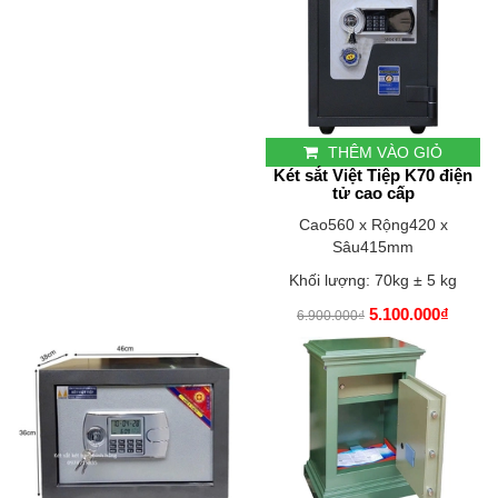
THÊM VÀO GIỎ
Két sắt Việt Tiệp K70 điện
tử cao cấp
Cao560 x Rộng420 x
Sâu415mm
Khối lượng: 70kg ± 5 kg
5.100.000₫
6.900.000₫