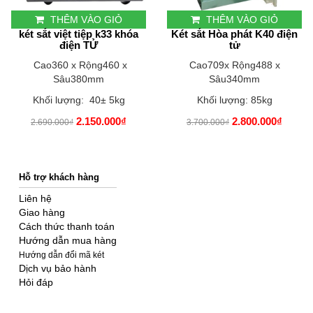
THÊM VÀO GIỎ
THÊM VÀO GIỎ
két sắt việt tiệp k33 khóa
Két sắt Hòa phát K40 điện
điện TỬ
tử
Cao360 x Rộng460 x
Cao709x Rộng488 x
Sâu380mm
Sâu340mm
Khối lượng: 40± 5kg
Khối lượng: 85kg
2.150.000₫
2.800.000₫
2.690.000₫
3.700.000₫
Hỗ trợ khách hàng
Liên hệ
Giao hàng
Cách thức thanh toán
Hướng dẫn mua hàng
Hướng dẫn đổi mã két
Dịch vụ bảo hành
Hỏi đáp