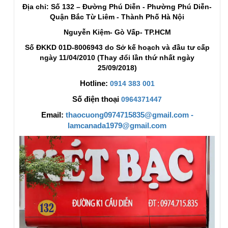
Địa chỉ: Số 132 – Đường Phú Diễn - Phường Phú Diễn-
Quận Bắc Từ Liêm - Thành Phố Hà Nội
Nguyễn Kiệm- Gò Vấp- TP.HCM
Số ĐKKD 01D-8006943 do Sở kế hoạch và đầu tư cấp
ngày 11/04/2010 (Thay đổi lần thứ nhất ngày
25/09/2018)
Hotline:
0914 383 001
Số điện thoại
0964371447
Email:
thaocuong0974715835@gmail.com -
lamcanada1979@gmail.com