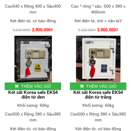
Cao540 x Rộng 400 x Sâu400
Cao * rộng * sâu: 500 x 380 x
mm
400mm
Két điện tử, có báo động
Két điện tử, mở = vân taY
2.900.000₫
3.900.000₫
5.200.000₫
5.100.000₫
THÊM VÀO GIỎ
THÊM VÀO GIỎ
Két sắt Korea safe EK54
Két sắt Korea safe EK54
điện tử đen
điện tử trắng
Khối lượng: 60kg
Khối lượng: 60kg
Cao500 x Rộng 380 x Sâu385
Cao500 x Rộng 380 x Sâu385
mm
mm
Két điện tử, có báo động
Két điện tử, có báo động