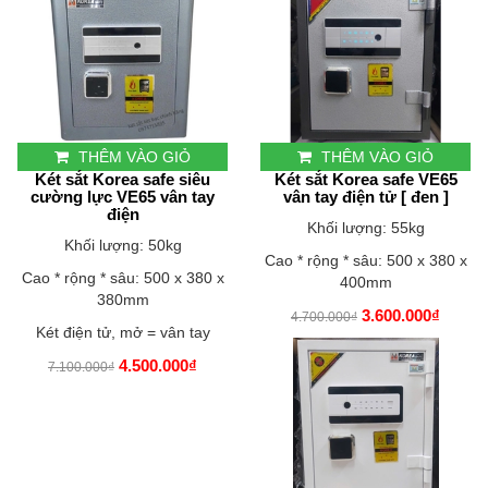
THÊM VÀO GIỎ
THÊM VÀO GIỎ
Két sắt Korea safe siêu
Két sắt Korea safe VE65
cường lực VE65 vân tay
vân tay điện tử [ đen ]
điện
Khối lượng: 55kg
Khối lượng: 50kg
Cao * rộng * sâu: 500 x 380 x
Cao * rộng * sâu: 500 x 380 x
400mm
380mm
3.600.000₫
4.700.000₫
Két điện tử, mở = vân tay
4.500.000₫
7.100.000₫