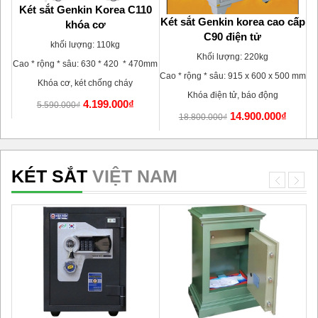
Két sắt Genkin Korea C110
 (
Két sắt Genkin korea cao cấp
khóa cơ
C90 điện tử
G
khối lượng: 110kg
Khối lượng: 220kg
Cao * rộng * sâu: 630 * 420 * 470mm
80
Cao * rộng * sâu: 915 x 600 x 500 mm
Khóa cơ, két chống cháy
Ca
Khóa điện tử, báo động
4.199.000₫
5.590.000₫
14.900.000₫
18.800.000₫
KÉT SẮT
VIỆT NAM