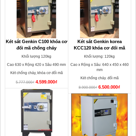
óa
Két sắt Genkin C100 khóa cơ
Két sắt Genkin korea
đổi mã chống cháy
KCC120 khóa cơ đổi mã
Khối lượng 120kg
Khối lượng: 120kg
10
Cao 630 x Rộng 420 x Sâu 490 mm
Cao x Rộng x Sâu: 640 x 450 x 460
mm
Két chống cháy, khóa cơ đổi mã
Két chống cháy. đổi mã
4.599.000₫
5.777.000₫
6.500.000₫
8.900.000₫