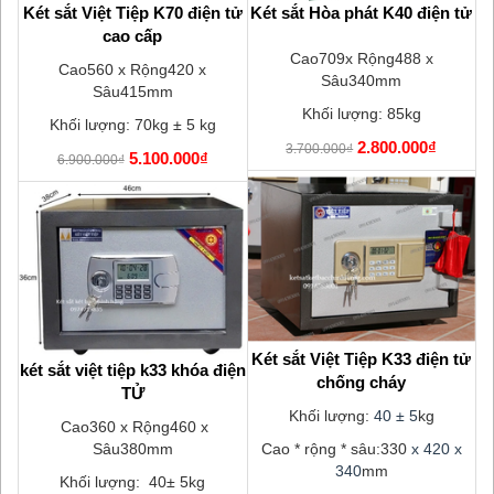
Tay
Két sắt Việt Tiệp K70 điện tử
Két sắt Hòa phát K40 điện tử
K
cao cấp
Cao709x Rộng488 x
Cao560 x Rộng420 x
Sâu340mm
Sâu415mm
85
Khối lượng: 85kg
Khối lượng: 70kg ± 5 kg
2.800.000₫
3.700.000₫
5.100.000₫
6.900.000₫
Két sắt Việt Tiệp K33 điện tử
két sắt việt tiệp k33 khóa điện
chống cháy
K
TỬ
N
Khối lượng:
40 ± 5
kg
Cao360 x Rộng460 x
Sâu380mm
Cao * rộng * sâu:330
x 420 x
340
mm
C
Khối lượng: 40± 5kg
85