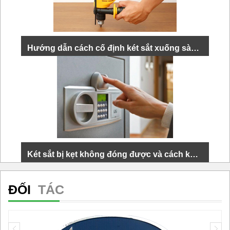
XEM THÊM
Hướng dẫn cách cố định két sắt xuống sàn nhanh gọn, chắc chắn
Cố định két sắt xuống sàn là cách được nhiều người
lựa chọn để ngăn kẻ gian đánh cắp tài sản có giá trị.
Để cố định được két sắt...
XEM THÊM
Két sắt bị kẹt không đóng được và cách khắc phục hiệu quả
Két sắt là thiết bị quan trọng giúp bảo vệ tài sản và tài
ĐỐI
TÁC
liệu cá nhân, nhưng không ít lần chúng ta gặp phải
tình huống két sắt bị...
XEM THÊM