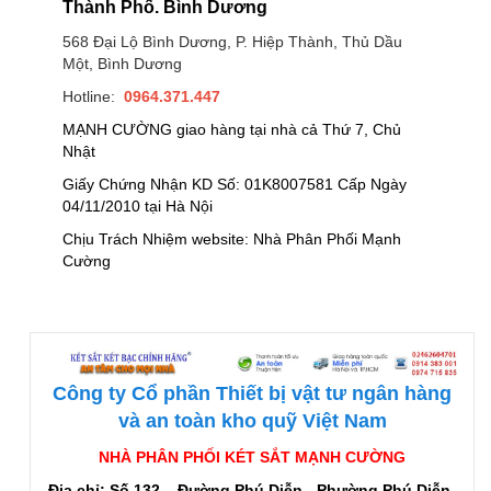
Thành Phố. Bình Dương
568 Đại Lộ Bình Dương, P. Hiệp Thành, Thủ Dầu
Một, Bình Dương
Hotline:
0964.371.447
MẠNH CƯỜNG giao hàng tại nhà cả Thứ 7, Chủ
Nhật
Giấy Chứng Nhận KD Số: 01K8007581 Cấp Ngày
04/11/2010 tại Hà Nội
Chịu Trách Nhiệm website: Nhà Phân Phối Mạnh
Cường
Công ty Cổ phần Thiết bị vật tư ngân hàng
và an toàn kho quỹ Việt Nam
NHÀ PHÂN PHỐI KÉT SẮT MẠNH CƯỜNG
Địa chỉ: Số 132 – Đường Phú Diễn - Phường Phú Diễn-