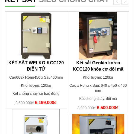
tử
KÉT SẮT WELKO KCC120
Két sắt Genkin korea
K
ĐIỆN TỬ
KCC120 khóa cơ đổi mã
m
Cao668x Rộng450 x Sâu460mm
Khối lượng: 120kg
C
Khối lượng: 120kg
Cao x Rộng x Sâu: 640 x 450 x 460
mm
Két chống cháy, có báo động
Két chống cháy. đổi mã
6.199.000₫
9.500.000₫
6.500.000₫
8.900.000₫