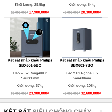
Khối lượng: 29.5kg
Khối lượng: 84kg
17.900.000₫
28.300.000₫
29.000.000₫
45.000.000₫
u
Két sắt nhập khẩu Philips
Két sắt nhập khẩu Philips
SBX601-5BO
SBX601-7BO
Cao57.5x Rộng400 x
Cao750x Rộng480 x
Sâu380mm
Sâu430mm
Khối lượng: 67kg
Khối lượng: 108kg
23.900.000₫
32.600.000₫
32.000.000₫
49.000.000₫
KÉT SẮT
SIÊU CHỐNG CHÁY