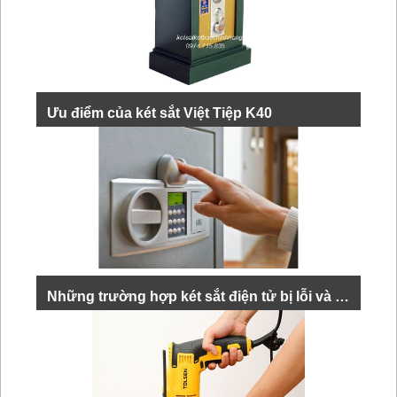
Ưu điểm của két sắt Việt Tiệp K40
Két sắt Việt Tiệp k40 được sản xuất bằng chất liệu là
hợp kim thép cao cấp, bên trong là bê tông xốp có khả
năng tăng chống cháy nổ và chống phá....
XEM THÊM
Những trường hợp két sắt điện tử bị lỗi và cách khắc phục
Két sắt điện tử bị lỗi là vấn đề khá phổ biến mà nhiều
người dùng gặp phải. Nếu không biết cách khắc phục,
bạn có thể sẽ thấy lo...