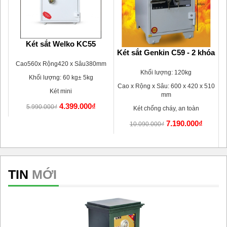
110
Két sắt Welko KC55
Két sắt Genkin C59 - 2 khóa
m
Cao560x Rộng420 x Sâu380mm
Khối lượng: 120kg
Khối lượng: 60 kg± 5kg
Cao x Rộng x Sâu: 600 x 420 x 510
Két mini
mm
4.399.000₫
5.990.000₫
Két chống cháy, an toàn
7.190.000₫
10.090.000₫
TIN
MỚI