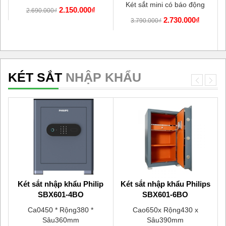
Két sắt mini có báo động
2.150.000₫
2.690.000₫
2.730.000₫
3.790.000₫
KÉT SẮT
NHẬP KHẨU
u
Két sắt nhập khẩu Philip
Két sắt nhập khẩu Philips
SBX601-4BO
SBX601-6BO
Ca0450 * Rộng380 *
Cao650x Rộng430 x
Sâu360mm
Sâu390mm