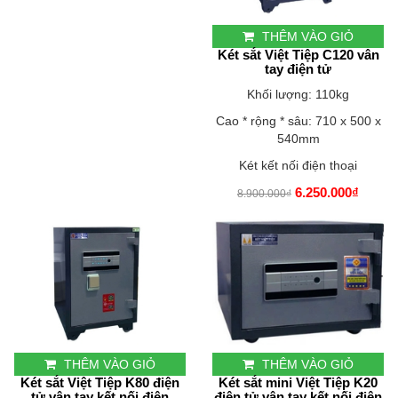
THÊM VÀO GIỎ
Két sắt Việt Tiệp C120 vân
tay điện tử
Khối lượng: 110kg
Cao * rộng * sâu: 710 x 500 x
540mm
Két kết nối điện thoại
6.250.000₫
8.900.000₫
THÊM VÀO GIỎ
THÊM VÀO GIỎ
Két sắt Việt Tiệp K80 điện
Két sắt mini Việt Tiệp K20
tử vân tay kết nối điện
điện tử vân tay kết nối điện