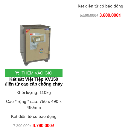
Két điện tử có báo động
3.600.000₫
5.100.000₫
THÊM VÀO GIỎ
Két sắt Việt Tiệp KV150
điện tử cao cấp chống cháy
Khối lượng: 110kg
Cao * rộng * sâu: 750 x 490 x
480mm
Két điện tử có báo động
4.790.000₫
7.390.000₫