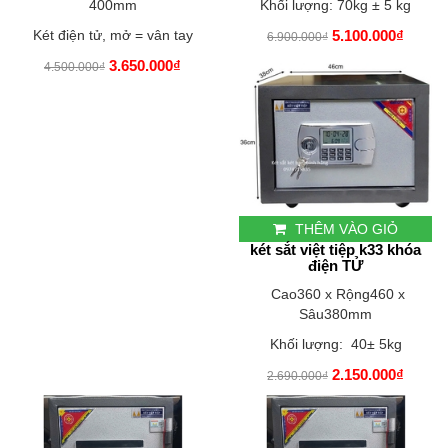
400mm
Khối lượng: 70kg ± 5 kg
Két điện tử, mở = vân tay
5.100.000₫
6.900.000₫
3.650.000₫
4.500.000₫
THÊM VÀO GIỎ
két sắt việt tiệp k33 khóa
điện TỬ
Cao360 x Rộng460 x
Sâu380mm
Khối lượng: 40± 5kg
2.150.000₫
2.690.000₫