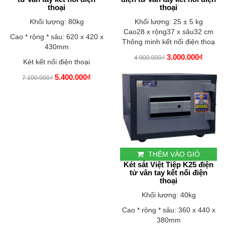
thoại
thoại
Khối lượng: 80kg
Khối lượng: 25 ± 5 kg
Cao28 x rộng37 x sâu32 cm
Cao * rộng * sâu: 620 x 420 x
Thông minh kết nối điện thoạ
430mm
3.000.000₫
4.900.000₫
Két kết nối điện thoại
5.400.000₫
7.100.000₫
THÊM VÀO GIỎ
Két sắt Việt Tiệp K25 điện
tử vân tay kết nối điện
thoại
Khối lượng: 40kg
Cao * rộng * sâu: 360 x 440 x
380mm