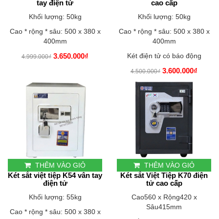
tay điện tử
cao cấp
Khối lượng: 50kg
Khối lượng: 50kg
Cao * rộng * sâu: 500 x 380 x
Cao * rộng * sâu: 500 x 380 x
400mm
400mm
3.650.000₫
Két điện tử có báo động
4.999.000₫
3.600.000₫
4.500.000₫
THÊM VÀO GIỎ
THÊM VÀO GIỎ
Két sắt việt tiệp K54 vân tay
Két sắt Việt Tiệp K70 điện
điện tử
tử cao cấp
Khối lượng: 55kg
Cao560 x Rộng420 x
Sâu415mm
Cao * rộng * sâu: 500 x 380 x