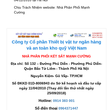
04/11/2010 tại Hà Nội
Chịu Trách Nhiệm website: Nhà Phân Phối Mạnh
Cường
Công ty Cổ phần Thiết bị vật tư ngân hàng
và an toàn kho quỹ Việt Nam
NHÀ PHÂN PHỐI KÉT SẮT MẠNH CƯỜNG
Địa chỉ: Số 132 – Đường Phú Diễn - Phường Phú Diễn-
Quận Bắc Từ Liêm - Thành Phố Hà Nội
Nguyễn Kiệm- Gò Vấp- TP.HCM
Số ĐKKD 01D-8006943 do Sở kế hoạch và đầu tư cấp
ngày 11/04/2010 (Thay đổi lần thứ nhất ngày
25/09/2018)
Hotline:
0914 383 001
Số điện thoại
0964371447