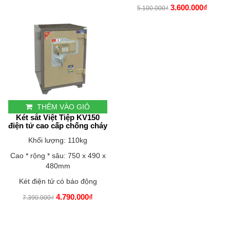
3.600.000₫
5.100.000₫
THÊM VÀO GIỎ
Két sắt Việt Tiệp KV150
điện tử cao cấp chống cháy
Khối lượng: 110kg
Cao * rộng * sâu: 750 x 490 x
480mm
Két điện tử có báo động
4.790.000₫
7.390.000₫