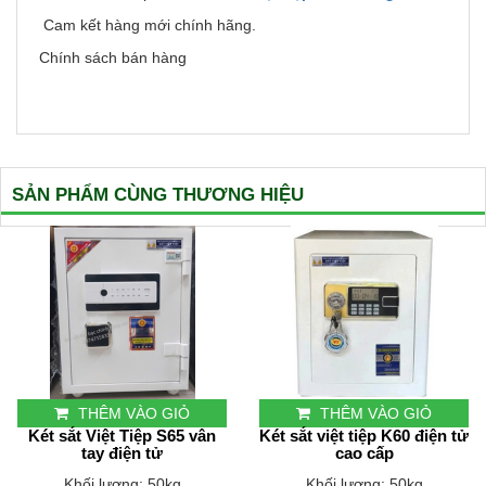
Cam kết hàng mới chính hãng.
Chính sách bán hàng
SẢN PHẨM CÙNG THƯƠNG HIỆU
THÊM VÀO GIỎ
THÊM VÀO GIỎ
Két sắt Việt Tiệp S65 vân
Két sắt việt tiệp K60 điện tử
tay điện tử
cao cấp
Khối lượng: 50kg
Khối lượng: 50kg