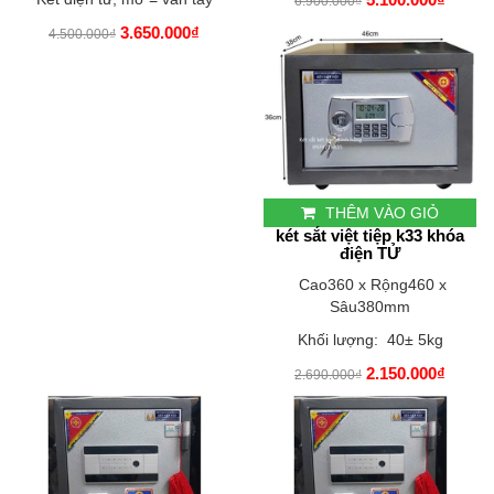
6.900.000₫
3.650.000₫
4.500.000₫
THÊM VÀO GIỎ
két sắt việt tiệp k33 khóa
điện TỬ
Cao360 x Rộng460 x
Sâu380mm
Khối lượng: 40± 5kg
2.150.000₫
2.690.000₫