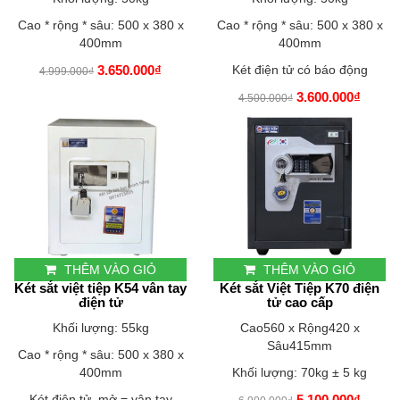
Cao * rộng * sâu: 500 x 380 x
Cao * rộng * sâu: 500 x 380 x
400mm
400mm
3.650.000₫
Két điện tử có báo động
4.999.000₫
3.600.000₫
4.500.000₫
THÊM VÀO GIỎ
THÊM VÀO GIỎ
Két sắt việt tiệp K54 vân tay
Két sắt Việt Tiệp K70 điện
điện tử
tử cao cấp
Khối lượng: 55kg
Cao560 x Rộng420 x
Sâu415mm
Cao * rộng * sâu: 500 x 380 x
400mm
Khối lượng: 70kg ± 5 kg
Két điện tử, mở = vân tay
5.100.000₫