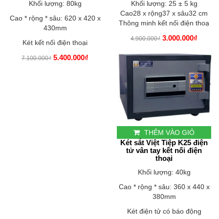
Khối lượng: 80kg
Khối lượng: 25 ± 5 kg
Cao28 x rộng37 x sâu32 cm
Cao * rộng * sâu: 620 x 420 x
Thông minh kết nối điện thoạ
430mm
3.000.000₫
4.900.000₫
Két kết nối điện thoại
5.400.000₫
7.100.000₫
THÊM VÀO GIỎ
Két sắt Việt Tiệp K25 điện
tử vân tay kết nối điện
thoại
Khối lượng: 40kg
Cao * rộng * sâu: 360 x 440 x
380mm
Két điện tử có báo động