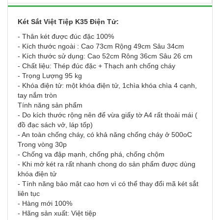
Két Sắt Việt Tiệp K35 Điện Tử:
- Thân két được đúc đặc 100%
- Kích thước ngoài : Cao 73cm Rộng 49cm Sâu 34cm
- Kích thước sử dụng: Cao 52cm Rông 36cm Sâu 26 cm
- Chất liệu: Thép đúc đặc + Thạch anh chống cháy
- Trọng Lượng 95 kg
- Khóa điện tử: một khóa điện tử, 1chìa khóa chìa 4 cạnh,
tay nắm tròn
Tính năng sản phẩm
- Do kích thước rộng nên để vừa giấy tờ A4 rất thoải mái (
đồ đạc sách vở, láp tốp)
- An toàn chống cháy, có khả năng chống cháy ở 500oC
Trong vòng 30p
- Chống va đập mạnh, chống phá, chống chộm
- Khi mở két ra rất nhanh chong do sản phẩm được dùng
khóa điện tử
- Tính năng bảo mật cao hơn vì có thể thay đổi mã két sắt
liên tục
- Hàng mới 100%
- Hãng sản xuất: Việt tiệp