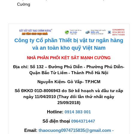
Cường
Công ty Cổ phần Thiết bị vật tư ngân hàng
và an toàn kho quỹ Việt Nam
NHÀ PHÂN PHỐI KÉT SẮT MẠNH CƯỜNG
Địa chỉ: Số 132 – Đường Phú Diễn - Phường Phú Diễn-
Quận Bắc Từ Liêm - Thành Phố Hà Nội
Nguyễn Kiệm- Gò Vấp- TP.HCM
Số ĐKKD 01D-8006943 do Sở kế hoạch và đầu tư cấp
ngày 11/04/2010 (Thay đổi lần thứ nhất ngày
25/09/2018)
Hotline:
0914 383 001
Số điện thoại
0964371447
Email:
thaocuong0974715835@gmail.com -