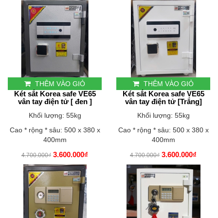
THÊM VÀO GIỎ
THÊM VÀO GIỎ
Két sắt Korea safe VE65
Két sắt Korea safe VE65
vân tay điện tử [ đen ]
vân tay điện tử [Trắng]
Khối lượng: 55kg
Khối lượng: 55kg
Cao * rộng * sâu: 500 x 380 x
Cao * rộng * sâu: 500 x 380 x
400mm
400mm
3.600.000₫
3.600.000₫
4.700.000₫
4.700.000₫