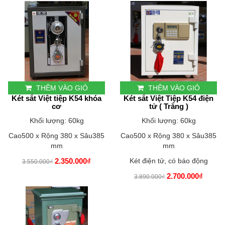
THÊM VÀO GIỎ
THÊM VÀO GIỎ
Két sắt Việt tiệp K54 khóa
Két sắt Việt Tiệp K54 điện
cơ
tử ( Trắng )
Khối lượng: 60kg
Khối lượng: 60kg
Cao500 x Rộng 380 x Sâu385
Cao500 x Rộng 380 x Sâu385
mm
mm
2.350.000₫
Két điện tử, có báo động
3.550.000₫
2.700.000₫
3.890.000₫