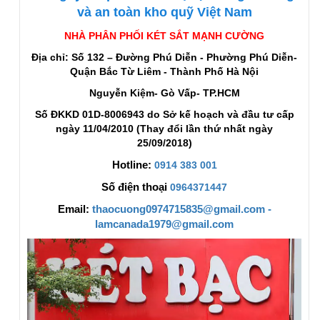
và an toàn kho quỹ Việt Nam
NHÀ PHÂN PHỐI KÉT SẮT MẠNH CƯỜNG
Địa chỉ: Số 132 – Đường Phú Diễn - Phường Phú Diễn-
Quận Bắc Từ Liêm - Thành Phố Hà Nội
Nguyễn Kiệm- Gò Vấp- TP.HCM
Số ĐKKD 01D-8006943 do Sở kế hoạch và đầu tư cấp
ngày 11/04/2010 (Thay đổi lần thứ nhất ngày
25/09/2018)
Hotline:
0914 383 001
Số điện thoại
0964371447
Email:
thaocuong0974715835@gmail.com -
lamcanada1979@gmail.com