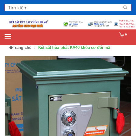
0
Trang chủ
Két sắt hòa phát KA40 khóa cơ đổi mã