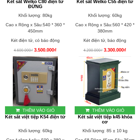
Két sắt Welko C80 điện tử
Két sắt Welko C55 điện tử
ĐỨNG
Khối lượng: 80kg
Khối lượng: 60kg
Cao x Rộng x Sâu:540 * 360 *
Cao x Rộng x Sâu:560 * 420 *
450mm
380mm
Két điện tử, có báo động
Két điện tử, báo động
3.500.000₫
3.300.000₫
4.600.000₫
4.200.000₫
THÊM VÀO GIỎ
THÊM VÀO GIỎ
Két sắt việt tiệp K54 điện tử
Két sắt việt tiệp k45 khóa
cơ
Khối lượng: 60kg
Khối lượng: 85 ± 10 kg
Cao * rộng * sâu: 500 x 380 x
Cao 68 Rộng 45cm Sâu 36cm