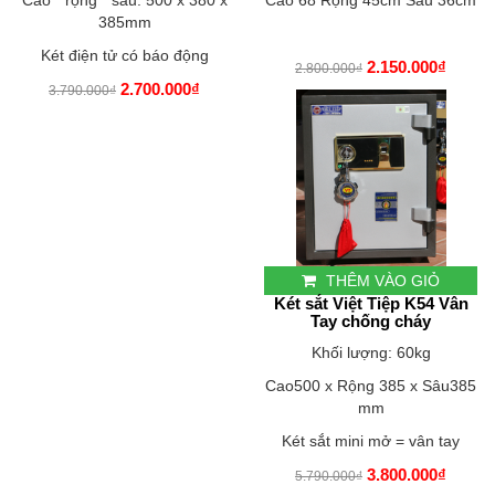
385mm
Két điện tử có báo động
2.150.000₫
2.800.000₫
2.700.000₫
3.790.000₫
THÊM VÀO GIỎ
Két sắt Việt Tiệp K54 Vân
Tay chống cháy
Khối lượng: 60kg
Cao500 x Rộng 385 x Sâu385
mm
Két sắt mini mở = vân tay
3.800.000₫
5.790.000₫