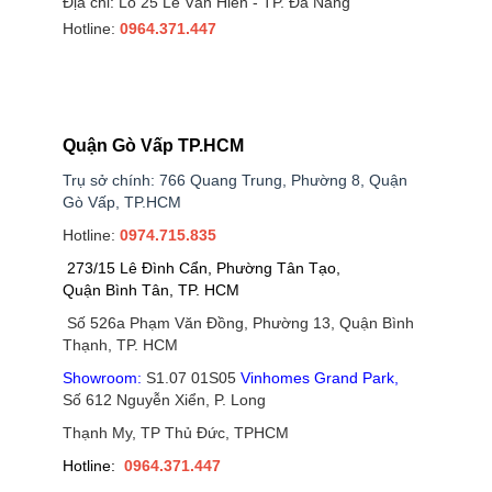
Địa chỉ: Lô 25 Lê Văn Hiến - TP. Đà Nẵng
Hotline:
0964.371.447
Quận Gò Vấp TP.HCM
Trụ sở chính: 766 Quang Trung, Phường 8, Quận
Gò Vấp, TP.HCM
Hotline:
0974.715.835
273/15 Lê Đình Cẩn, Phường Tân Tạo,
Quận Bình Tân, TP. HCM
Số 526a Phạm Văn Đồng, Phường 13, Quận Bình
Thạnh, TP. HCM
Showroom:
S1.07 01S05
Vinhomes Grand Park
,
Số 612 Nguyễn Xiển, P. Long
Thạnh My, TP Thủ Đức, TPHCM
Hotline:
0964.371.447