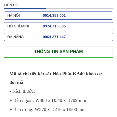
LIÊN HỆ
HÀ NỘI
0914.383.001
HỒ CHÍ MINH
0974.715.835
ĐÀ NẴNG
0964.371.447
THÔNG TIN SẢN PHẨM
Mô tả chi tiết két sắt Hòa Phát KA40 khóa cơ
đổi mã
- Kích thước:
+ Bên ngoài: W488 x D340 x H709 mm
+ Bên trong: W370 x D218 x H500 mm