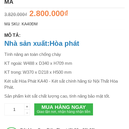
MÃ
2.800.000₫
3.820.000₫
Mã SKU:
KA40ĐM
MÔ TẢ:
Nhà sản xuất:Hòa phát
Tính năng an toàn chống cháy
KT ngoài: W488 x D340 x H709 mm
KT trong: W370 x D218 x H500 mm
Két sắt Hòa Phát KA40 - Két sắt chính hãng từ Nội Thất Hòa
Phát.
Sản phẩm két sắt chất lượng cao, tính năng bảo mật tốt.
MUA HÀNG NGAY
+
Giao tận nơi, nhận hàng nhận tiền
-