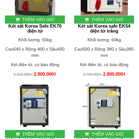
THÊM VÀO GIỎ
THÊM VÀO GIỎ
Két sắt Korea Safe EK70
Két sắt Korea safe EK54
điện tử
điện tử trắng
Khối lượng: 60kg
Khối lượng: 60kg
Cao540 x Rộng 400 x Sâu400
Cao500 x Rộng 380 x Sâu385
mm
mm
Két điện tử, có báo động
Két điện tử, có báo động
2.900.000₫
2.800.000₫
5.200.000₫
3.799.000₫
THÊM VÀO GIỎ
THÊM VÀO GIỎ