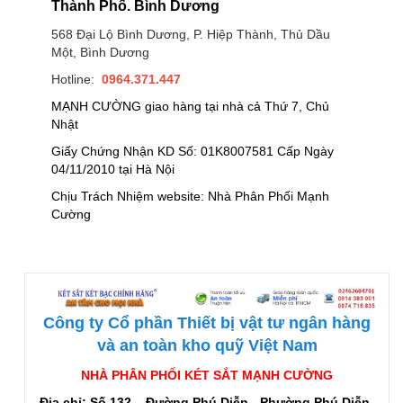
Thành Phố. Bình Dương
568 Đại Lộ Bình Dương, P. Hiệp Thành, Thủ Dầu
Một, Bình Dương
Hotline:
0964.371.447
MẠNH CƯỜNG giao hàng tại nhà cả Thứ 7, Chủ
Nhật
Giấy Chứng Nhận KD Số: 01K8007581 Cấp Ngày
04/11/2010 tại Hà Nội
Chịu Trách Nhiệm website: Nhà Phân Phối Mạnh
Cường
Công ty Cổ phần Thiết bị vật tư ngân hàng
và an toàn kho quỹ Việt Nam
NHÀ PHÂN PHỐI KÉT SẮT MẠNH CƯỜNG
Địa chỉ: Số 132 – Đường Phú Diễn - Phường Phú Diễn-