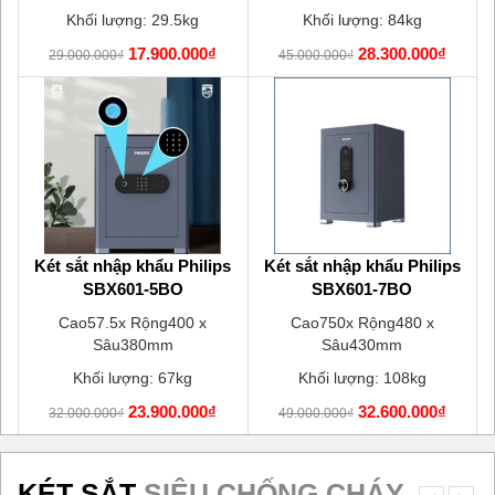
Khối lượng: 29.5kg
Khối lượng: 84kg
17.900.000₫
28.300.000₫
29.000.000₫
45.000.000₫
u
Két sắt nhập khẩu Philips
Két sắt nhập khẩu Philips
SBX601-5BO
SBX601-7BO
Cao57.5x Rộng400 x
Cao750x Rộng480 x
Sâu380mm
Sâu430mm
Khối lượng: 67kg
Khối lượng: 108kg
23.900.000₫
32.600.000₫
32.000.000₫
49.000.000₫
KÉT SẮT
SIÊU CHỐNG CHÁY