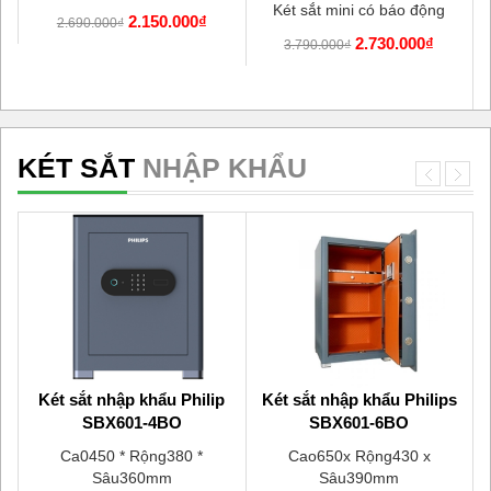
Két sắt mini có báo động
2.150.000₫
2.690.000₫
2.730.000₫
3.790.000₫
KÉT SẮT
NHẬP KHẨU
u
Két sắt nhập khẩu Philip
Két sắt nhập khẩu Philips
SBX601-4BO
SBX601-6BO
Ca0450 * Rộng380 *
Cao650x Rộng430 x
Sâu360mm
Sâu390mm