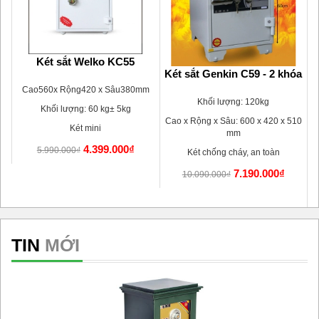
110
Két sắt Welko KC55
Két sắt Genkin C59 - 2 khóa
m
Cao560x Rộng420 x Sâu380mm
Khối lượng: 120kg
Khối lượng: 60 kg± 5kg
Cao x Rộng x Sâu: 600 x 420 x 510
Két mini
mm
4.399.000₫
5.990.000₫
Két chống cháy, an toàn
7.190.000₫
10.090.000₫
TIN
MỚI