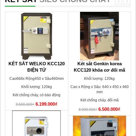
tử
KÉT SẮT WELKO KCC120
Két sắt Genkin korea
K
ĐIỆN TỬ
KCC120 khóa cơ đổi mã
m
Cao668x Rộng450 x Sâu460mm
Khối lượng: 120kg
C
Khối lượng: 120kg
Cao x Rộng x Sâu: 640 x 450 x 460
mm
Két chống cháy, có báo động
Két chống cháy. đổi mã
6.199.000₫
9.500.000₫
6.500.000₫
8.900.000₫