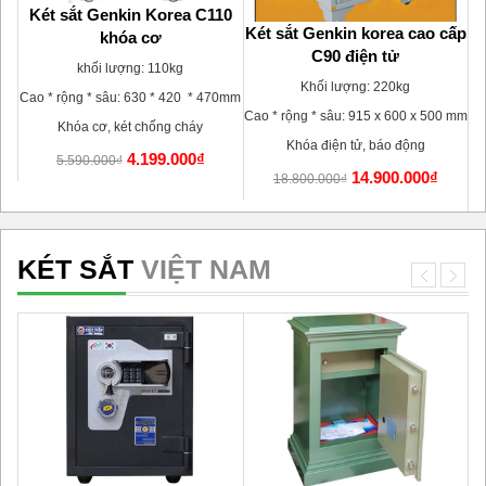
Két sắt Genkin Korea C110
 (
Két sắt Genkin korea cao cấp
khóa cơ
C90 điện tử
G
khối lượng: 110kg
Khối lượng: 220kg
Cao * rộng * sâu: 630 * 420 * 470mm
80
Cao * rộng * sâu: 915 x 600 x 500 mm
Khóa cơ, két chống cháy
Ca
Khóa điện tử, báo động
4.199.000₫
5.590.000₫
14.900.000₫
18.800.000₫
KÉT SẮT
VIỆT NAM