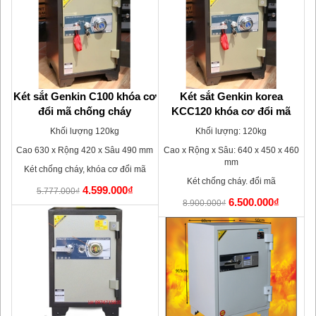
óa
Két sắt Genkin C100 khóa cơ
Két sắt Genkin korea
đổi mã chống cháy
KCC120 khóa cơ đổi mã
Khối lượng 120kg
Khối lượng: 120kg
10
Cao 630 x Rộng 420 x Sâu 490 mm
Cao x Rộng x Sâu: 640 x 450 x 460
mm
Két chống cháy, khóa cơ đổi mã
Két chống cháy. đổi mã
4.599.000₫
5.777.000₫
6.500.000₫
8.900.000₫