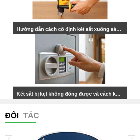
XEM THÊM
Hướng dẫn cách cố định két sắt xuống sàn nhanh gọn, chắc chắn
Cố định két sắt xuống sàn là cách được nhiều người
lựa chọn để ngăn kẻ gian đánh cắp tài sản có giá trị.
Để cố định được két sắt...
XEM THÊM
Két sắt bị kẹt không đóng được và cách khắc phục hiệu quả
Két sắt là thiết bị quan trọng giúp bảo vệ tài sản và tài
ĐỐI
TÁC
liệu cá nhân, nhưng không ít lần chúng ta gặp phải
tình huống két sắt bị...
XEM THÊM