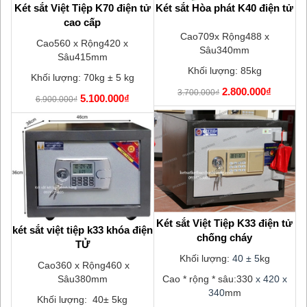
Tay
Két sắt Việt Tiệp K70 điện tử
Két sắt Hòa phát K40 điện tử
K
cao cấp
Cao709x Rộng488 x
Cao560 x Rộng420 x
Sâu340mm
Sâu415mm
85
Khối lượng: 85kg
Khối lượng: 70kg ± 5 kg
2.800.000₫
3.700.000₫
5.100.000₫
6.900.000₫
Két sắt Việt Tiệp K33 điện tử
két sắt việt tiệp k33 khóa điện
chống cháy
K
TỬ
N
Khối lượng:
40 ± 5
kg
Cao360 x Rộng460 x
Sâu380mm
Cao * rộng * sâu:330
x 420 x
340
mm
C
Khối lượng: 40± 5kg
85