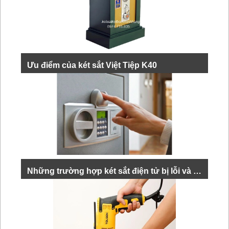
Ưu điểm của két sắt Việt Tiệp K40
Két sắt Việt Tiệp k40 được sản xuất bằng chất liệu là
hợp kim thép cao cấp, bên trong là bê tông xốp có khả
năng tăng chống cháy nổ và chống phá....
XEM THÊM
Những trường hợp két sắt điện tử bị lỗi và cách khắc phục
Két sắt điện tử bị lỗi là vấn đề khá phổ biến mà nhiều
người dùng gặp phải. Nếu không biết cách khắc phục,
bạn có thể sẽ thấy lo...