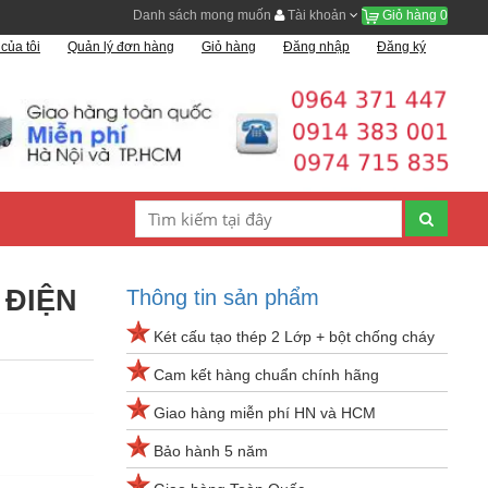
Danh sách mong muốn
Tài khoản
Giỏ hàng
0
của tôi
Quản lý đơn hàng
Giỏ hàng
Đăng nhập
Đăng ký
 ĐIỆN
Thông tin sản phẩm
Két cấu tạo thép 2 Lớp + bột chống cháy
Cam kết hàng chuẩn chính hãng
Giao hàng miễn phí HN và HCM
Bảo hành 5 năm