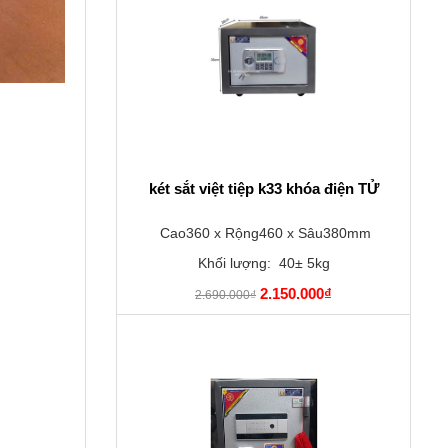
két sắt việt tiệp k33 khóa điện TỬ
Cao360 x Rộng460 x Sâu380mm
Khối lượng: 40± 5kg
2.150.000₫
2.690.000₫