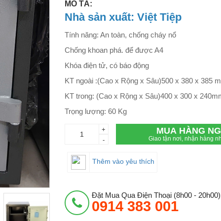
MÔ TẢ:
Nhà sản xuất: Việt Tiệp
Tính năng: An toàn, chống cháy nổ
Chống khoan phá. để được A4
Khóa điện tử, có báo động
KT ngoài :(Cao x Rộng x Sâu)500 x 380 x 385 
KT trong: (Cao x Rộng x Sâu)400 x 300 x 240m
Trọng lượng: 60 Kg
+
MUA HÀNG NG
Giao tận nơi, nhận hàng nh
-
Thêm vào yêu thích
Đặt Mua Qua Điện Thoại (8h00 - 20h00)
0914 383 001