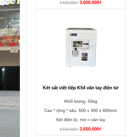
3.600.000₫
4.500.000₫
Két sắt việt tiệp K54 vân tay điện tử
Khối lượng: 55kg
Cao * rộng * sâu: 500 x 380 x 400mm
Két điện tử, mở = vân tay
3.650.000₫
4.500.000₫