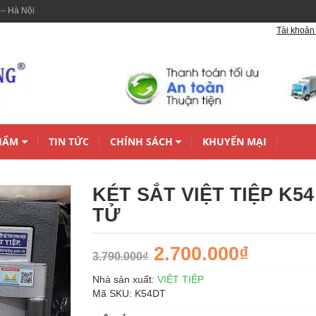
 – Hà Nội
Tài khoản 
HẨM
TIN TỨC
CHÍNH SÁCH
KHUYẾN MẠI
KÉT SẮT VIỆT TIỆP K54
TỬ
2.700.000₫
3.790.000₫
Nhà sản xuất:
VIỆT TIỆP
Mã SKU:
K54DT