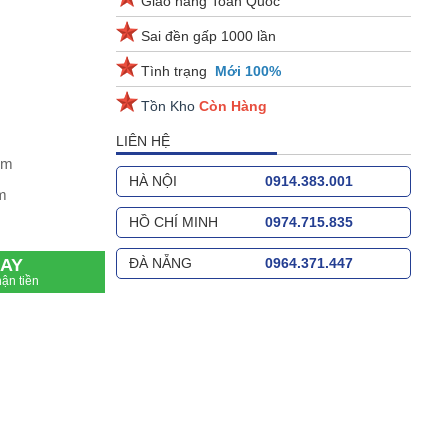
Giao hàng Toàn Quốc
Sai đền gấp 1000 lần
Tình trạng
Mới 100%
Tồn Kho
Còn Hàng
LIÊN HỆ
mm
HÀ NỘI
0914.383.001
m
HỒ CHÍ MINH
0974.715.835
AY
ĐÀ NẴNG
0964.371.447
ận tiền