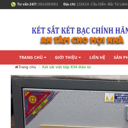
Tư vấn 24/7:
0914383001
Địa chỉ:
132K1A -Cầu Diễn- Bắc Từ Liêm
TRANG CHỦ
GIỚI THIỆU
LIÊN HỆ
SẢN P
Trang chủ
Két sắt việt tiệp K54 điện tử