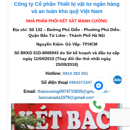
Công ty Cổ phần Thiết bị vật tư ngân hàng
và an toàn kho quỹ Việt Nam
NHÀ PHÂN PHỐI KÉT SẮT MẠNH CƯỜNG
Địa chỉ: Số 132 – Đường Phú Diễn - Phường Phú Diễn-
Quận Bắc Từ Liêm - Thành Phố Hà Nội
Nguyễn Kiệm- Gò Vấp- TP.HCM
Số ĐKKD 01D-8006943 do Sở kế hoạch và đầu tư cấp
ngày 11/04/2010 (Thay đổi lần thứ nhất ngày
25/09/2018)
Hotline:
0914 383 001
Số điện thoại
0964371447
Email:
thaocuong0974715835@gmail.com -
lamcanada1979@gmail.com