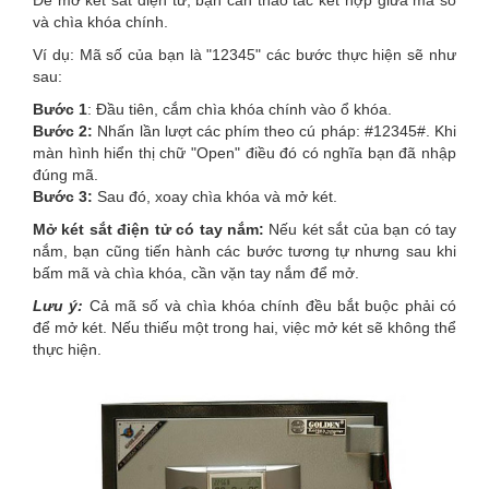
Để mở két sắt điện tử, bạn cần thao tác kết hợp giữa mã số
và chìa khóa chính.
Ví dụ: Mã số của bạn là "12345" các bước thực hiện sẽ như
sau:
Bước 1
: Đầu tiên, cắm chìa khóa chính vào ổ khóa.
Bước 2:
Nhấn lần lượt các phím theo cú pháp: #12345#. Khi
màn hình hiển thị chữ "Open" điều đó có nghĩa bạn đã nhập
đúng mã.
Bước 3:
Sau đó, xoay chìa khóa và mở két.
Mở két sắt điện tử có tay nắm:
Nếu két sắt của bạn có tay
nắm, bạn cũng tiến hành các bước tương tự nhưng sau khi
bấm mã và chìa khóa, cần vặn tay nắm để mở.
Lưu ý:
Cả mã số và chìa khóa chính đều bắt buộc phải có
để mở két. Nếu thiếu một trong hai, việc mở két sẽ không thể
thực hiện.