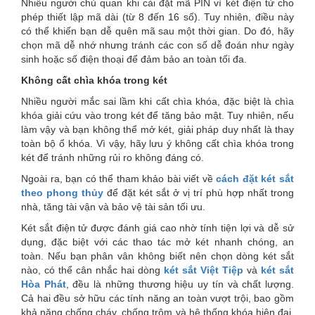
Nhiều người chủ quan khi cài đặt mã PIN vì két điện tử cho
phép thiết lập mã dài (từ 8 đến 16 số). Tuy nhiên, điều này
có thể khiến bạn dễ quên mã sau một thời gian. Do đó, hãy
chọn mã dễ nhớ nhưng tránh các con số dễ đoán như ngày
sinh hoặc số điện thoại để đảm bảo an toàn tối đa.
Không cất chìa khóa trong két
Nhiều người mắc sai lầm khi cất chìa khóa, đặc biệt là chìa
khóa giải cứu vào trong két để tăng bảo mật. Tuy nhiên, nếu
làm vậy và bạn không thể mở két, giải pháp duy nhất là thay
toàn bộ ổ khóa. Vì vậy, hãy lưu ý không cất chìa khóa trong
két để tránh những rủi ro không đáng có.
Ngoài ra, bạn có thể tham khảo bài viết về
cách đặt két sắt
theo phong thủy
để đặt két sắt ở vị trí phù hợp nhất trong
nhà, tăng tài vận và bảo vệ tài sản tối ưu.
Két sắt điện tử được đánh giá cao nhờ tính tiện lợi và dễ sử
dụng, đặc biệt với các thao tác mở két nhanh chóng, an
toàn. Nếu bạn phân vân không biết nên chọn dòng két sắt
nào, có thể cân nhắc hai dòng
két sắt Việt Tiệp
và
két sắt
Hòa Phát
, đều là những thương hiệu uy tín và chất lượng.
Cả hai đều sở hữu các tính năng an toàn vượt trội, bao gồm
khả năng chống cháy, chống trộm và hệ thống khóa hiện đại,