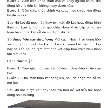
Bước 2:
Cắm chìa khóa khẩn cấp và xoay ngược chiều kim
đồng hồ cho đến khi không xoay được nữa.
Bước 3:
Cắm chìa khóa chính và xoay theo chiều kim đồng
hồ để mở két.
Sau khi két đã mở, hãy thay pin mới để két hoạt động bình
thường. Lưu ý, luôn cất giữ chìa khóa khẩn cấp ở nơi an
toàn bên ngoài két sắt để sử dụng khi cần.
Sử dụng hộp sạc dự phòng
Một cách khác là sử dụng hộp
sạc dự phòng, một phụ kiện đi kèm khi mua két điện tử. Hộp
này sẽ cấp nguồn tạm thời cho két giúp bạn thực hiện thao
tác mở khóa.
Cách thực hiện:
Bước 1:
Cắm giắc hộp sạc vào lỗ dưới bảng điều khiển của
két.
Bước 2:
Chờ màn hình két sáng lên, sau đó nhập mã số và
mở két.
Sau khi mở được két, hãy thay pin mới để két tiếp tục hoạt
động như thường.