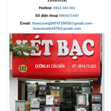
25/09/2018)
Hotline:
0914 383 001
Số điện thoại
0964371447
Email:
thaocuong0974715835@gmail.com -
lamcanada1979@gmail.com