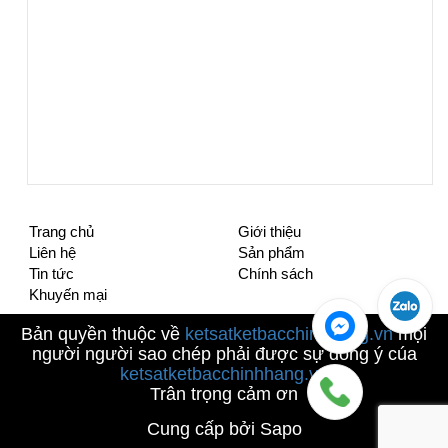
Trang chủ
Giới thiệu
Liên hệ
Sản phẩm
Tin tức
Chính sách
Khuyến mại
Bản quyền thuộc về
ketsatketbacchinhhang.vn
mọi
người người sao chép phải được sự đống ý cúa
ketsatketbacchinhhang.vn
Trân trọng cảm ơn
Cung cấp bởi Sapo