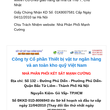
MẠNH CƯỜNG giao hàng tại nhà cả Thứ 7, Chủ
Nhật
Giấy Chứng Nhận KD Số: 01K8007581 Cấp Ngày
04/11/2010 tại Hà Nội
Chịu Trách Nhiệm website: Nhà Phân Phối Mạnh
Cường
Công ty Cổ phần Thiết bị vật tư ngân hàng
và an toàn kho quỹ Việt Nam
NHÀ PHÂN PHỐI KÉT SẮT MẠNH CƯỜNG
Địa chỉ: Số 132 – Đường Phú Diễn - Phường Phú Diễn-
Quận Bắc Từ Liêm - Thành Phố Hà Nội
Nguyễn Kiệm- Gò Vấp- TP.HCM
Số ĐKKD 01D-8006943 do Sở kế hoạch và đầu tư cấp
ngày 11/04/2010 (Thay đổi lần thứ nhất ngày