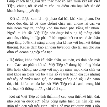
Giúp khách hàng giải đáp thắc mắc
có nên mua két sắt Việt
Tiệp,
chúng tôi sẽ chỉ ra các ưu điểm của loại két sắt để
khách hàng quyết định.
- Két sắt được xem là một pháo đài bất khả xâm phạm. Do
được đục đặc từ bê tông chống cháy nên chống lại các vụ
hỏa hoạn xảy ra, chống khò lửa hoặc phá bằng vật nhọn.
Ngoài ra két sắt Việt Tiệp còn được bổ sung hệ thống chốt
an toàn, chống bị đập phá từ bên ngoài, két có ren chắc chắn
giúp tăng 50% khả năng chống phá két so với loại két thông
thường. Két sẽ đảm bảo an toàn tuyệt đối cho tài sản cho gia
đình và doanh nghiệp của bạn.
- Hệ thống khóa thiết kế chắc chắn, an toàn, có tính bảo mật
cao. Các sản phẩm két sắt Việt Tiệp sử dụng hệ thống khóa
liên hoàn chống sao chép với một tay nắm, một khóa chìa và
một khóa an toàn( với bộ 4 mã số và trên bánh đĩa của những
két này có nhiều rãnh giả, tác dụng chống dò số). Bên cạnh
đó, chìa khóa cơ của két sắt Việt Tiệp có 4 cạnh, trong khi
các loại két thông thường chỉ có 2 cạnh
- Két sắt Việt Tiệp có tính thẩm mỹ cao, qua thiết kế hiện đại,
nhỏ gọn và được sơn bằng công nghệ hiện đại nên lớp sơn
luôn bền đẹp với thời gian. Riêng bề mặt két được phủ 3 lớp