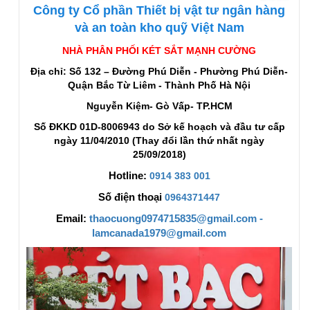
Công ty Cổ phần Thiết bị vật tư ngân hàng
và an toàn kho quỹ Việt Nam
NHÀ PHÂN PHỐI KÉT SẮT MẠNH CƯỜNG
Địa chỉ: Số 132 – Đường Phú Diễn - Phường Phú Diễn-
Quận Bắc Từ Liêm - Thành Phố Hà Nội
Nguyễn Kiệm- Gò Vấp- TP.HCM
Số ĐKKD 01D-8006943 do Sở kế hoạch và đầu tư cấp
ngày 11/04/2010 (Thay đổi lần thứ nhất ngày
25/09/2018)
Hotline:
0914 383 001
Số điện thoại
0964371447
Email:
thaocuong0974715835@gmail.com -
lamcanada1979@gmail.com