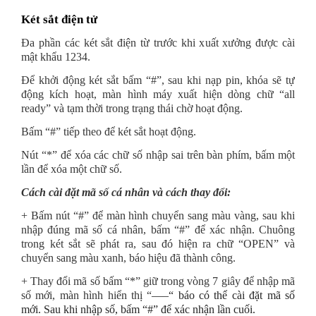
Két sắt điện tử
Đa phần các két sắt điện từ trước khi xuất xưởng được cài
mật khẩu 1234.
Để khởi động két sắt bấm “#”, sau khi nạp pin, khóa sẽ tự
động kích hoạt, màn hình máy xuất hiện dòng chữ “all
ready” và tạm thời trong trạng thái chờ hoạt động.
Bấm “#” tiếp theo để két sắt hoạt động.
Nút “*” để xóa các chữ số nhập sai trên bàn phím, bấm một
lần để xóa một chữ số.
Cách cài đặt mã số cá nhân và cách thay đổi:
+ Bấm nút “#” để màn hình chuyển sang màu vàng, sau khi
nhập đúng mã số cá nhân, bấm “#” để xác nhận. Chuông
trong két sắt sẽ phát ra, sau đó hiện ra chữ “OPEN” và
chuyển sang màu xanh, báo hiệu đã thành công.
+ Thay đổi mã số bấm “*” giữ trong vòng 7 giây để nhập mã
số mới, màn hình hiển thị “
—–“ báo có thể cài đặt mã số
mới. Sau khi nhập số, bấm “#” để xác nhận lần cuối.