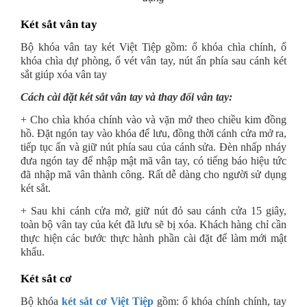
Két sắt vân tay
Bộ khóa vân tay két Việt Tiệp gồm: ổ khóa chìa chính, ổ
khóa chìa dự phòng, ổ vét vân tay, nút ấn phía sau cánh két
sắt giúp xóa vân tay
Cách cài đặt két sắt vân tay và thay đổi vân tay:
+ Cho chìa khóa chính vào và vặn mở theo chiều kim đồng
hồ. Đặt ngón tay vào khóa để lưu, đồng thời cánh cửa mở ra,
tiếp tục ấn và giữ nút phía sau của cánh sửa. Đèn nhấp nháy
đưa ngón tay để nhập mật mã vân tay, có tiếng báo hiệu tức
đã nhập mã vân thành công. Rất dễ dàng cho người sử dụng
két sắt.
+ Sau khi cánh cửa mở, giữ nút đỏ sau cánh cửa 15 giây,
toàn bộ vân tay của két đã lưu sẽ bị xóa. Khách hàng chỉ cần
thực hiện các bước thực hành phần cài đặt để làm mới mật
khẩu.
Két sắt cơ
Bộ khóa
két sắt cơ Việt Tiệp
gồm: ổ khóa chính chính, tay