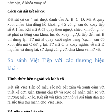
nắm vịn, ổ khóa xoay số.
Cách cài đặt két sắt cơ:
Két sắt cơ có 4 mã được đánh dầu A, B, C, D. Mã A quay
xuôi chiều kim đồng hồ khoảng 4-5 vòng, sau đó xoay tiếp
số A 1 lần. Khi mã A đã quay theo ngược chiều kim đồng hồ,
sẽ phát ra tiếng của khóa, lúc đó xoay ngược tiếp đến mã B
thì dừng lại. Từ mã B quay xuôi nghe tiếng “cạch” sau đó
xuôi đến mã C dừng lại. Từ mã C ta xoay ngược về mã D
một lần và dừng lại, sử dụng cùng với chìa khóa và mở két.
So sánh Việt Tiệp với các thương hiệu
khác
Hình thức bên ngoài và kích cỡ
Két sắt Việt Tiệp có màu sắc nổi bật xám và xanh đậm với
thiết kế đơn giản không cầu kỳ và logo dễ nhận diện so với
thương hiệu khác. Két sắt với kích cỡ nhỏ và giá bình dân tạo
ra sức tiêu thụ mạnh cho Việt Tiệp.
Độ nặng của két sắt