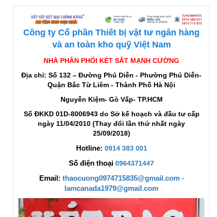
Công ty Cổ phần Thiết bị vật tư ngân hàng
và an toàn kho quỹ Việt Nam
NHÀ PHÂN PHỐI KÉT SẮT MẠNH CƯỜNG
Địa chỉ: Số 132 – Đường Phú Diễn - Phường Phú Diễn-
Quận Bắc Từ Liêm - Thành Phố Hà Nội
Nguyễn Kiệm- Gò Vấp- TP.HCM
Số ĐKKD 01D-8006943 do Sở kế hoạch và đầu tư cấp
ngày 11/04/2010 (Thay đổi lần thứ nhất ngày
25/09/2018)
Hotline:
0914 383 001
Số điện thoại
0964371447
Email:
thaocuong0974715835@gmail.com -
lamcanada1979@gmail.com