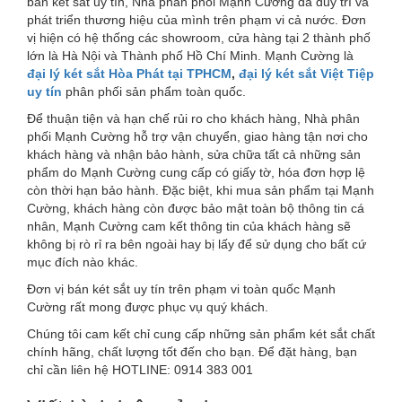
bán két sắt uy tín, Nhà phân phối Mạnh Cường đã duy trì và
phát triển thương hiệu của mình trên phạm vi cả nước. Đơn
vị hiện có hệ thống các showroom, cửa hàng tại 2 thành phố
lớn là Hà Nội và Thành phố Hồ Chí Minh. Mạnh Cường là
đại lý két sắt Hòa Phát tại TPHCM
,
đại lý két sắt Việt Tiệp
uy tín
phân phối sản phẩm toàn quốc.
Để thuận tiện và hạn chế rủi ro cho khách hàng, Nhà phân
phối Mạnh Cường hỗ trợ vận chuyển, giao hàng tận nơi cho
khách hàng và nhận bảo hành, sửa chữa tất cả những sản
phẩm do Mạnh Cường cung cấp có giấy tờ, hóa đơn hợp lệ
còn thời hạn bảo hành. Đặc biệt, khi mua sản phẩm tại Mạnh
Cường, khách hàng còn được bảo mật toàn bộ thông tin cá
nhân, Mạnh Cường cam kết thông tin của khách hàng sẽ
không bị rò rỉ ra bên ngoài hay bị lấy để sử dụng cho bất cứ
mục đích nào khác.
Đơn vị bán két sắt uy tín trên phạm vi toàn quốc Mạnh
Cường rất mong được phục vụ quý khách.
Chúng tôi cam kết chỉ cung cấp những sản phẩm két sắt chất
chính hãng, chất lượng tốt đến cho bạn. Để đặt hàng, bạn
chỉ cần liên hệ HOTLINE: 0914 383 001