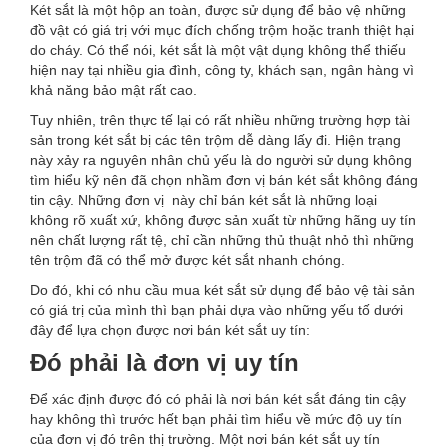
Két sắt là một hộp an toàn, được sử dụng để bảo vệ những
đồ vật có giá trị với mục đích chống trộm hoặc tranh thiệt hại
do cháy. Có thể nói, két sắt là một vật dụng không thể thiếu
hiện nay tại nhiều gia đình, công ty, khách sạn, ngân hàng vì
khả năng bảo mật rất cao.
Tuy nhiên, trên thực tế lại có rất nhiều những trường hợp tài
sản trong két sắt bị các tên trộm dễ dàng lấy đi. Hiện trạng
này xảy ra nguyên nhân chủ yếu là do người sử dụng không
tìm hiểu kỹ nên đã chọn nhầm đơn vị bán két sắt không đáng
tin cậy. Những đơn vị này chỉ bán két sắt là những loại
không rõ xuất xứ, không được sản xuất từ những hãng uy tín
nên chất lượng rất tệ, chỉ cần những thủ thuật nhỏ thì những
tên trộm đã có thể mở được két sắt nhanh chóng.
Do đó, khi có nhu cầu mua két sắt sử dụng để bảo vệ tài sản
có giá trị của mình thì bạn phải dựa vào những yếu tố dưới
đây để lựa chọn được nơi bán két sắt uy tín:
Đó phải là đơn vị uy tín
Để xác định được đó có phải là nơi bán két sắt đáng tin cậy
hay không thì trước hết bạn phải tìm hiểu về mức độ uy tín
của đơn vị đó trên thị trường. Một nơi bán két sắt uy tín