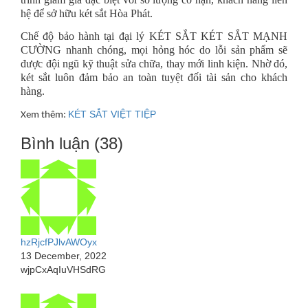
hệ để sở hữu két sắt Hòa Phát.
Chế độ bảo hành tại đại lý KÉT SẮT KÉT SẮT MẠNH
CƯỜNG nhanh chóng, mọi hỏng hóc do lỗi sản phẩm sẽ
được đội ngũ kỹ thuật sửa chữa, thay mới linh kiện. Nhờ đó,
két sắt luôn đảm bảo an toàn tuyệt đối tài sản cho khách
hàng.
KÉT SẮT VIỆT TIỆP
Xem thêm:
Bình luận (38)
hzRjcfPJlvAWOyx
13 December, 2022
wjpCxAqIuVHSdRG