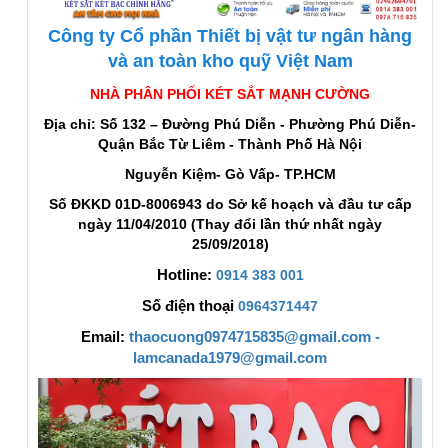
Công ty Cổ phần Thiết bị vật tư ngân hàng
và an toàn kho quỹ Việt Nam
NHÀ PHÂN PHỐI KÉT SẮT MẠNH CƯỜNG
Địa chỉ: Số 132 – Đường Phú Diễn - Phường Phú Diễn-
Quận Bắc Từ Liêm - Thành Phố Hà Nội
Nguyễn Kiệm- Gò Vấp- TP.HCM
Số ĐKKD 01D-8006943 do Sở kế hoạch và đầu tư cấp
ngày 11/04/2010 (Thay đổi lần thứ nhất ngày
25/09/2018)
Hotline:
0914 383 001
Số điện thoại
0964371447
Email:
thaocuong0974715835@gmail.com -
lamcanada1979@gmail.com