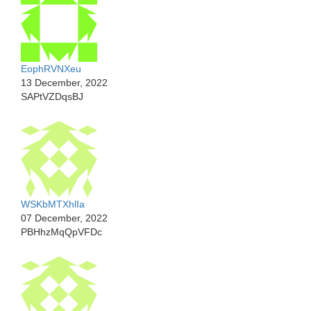
EophRVNXeu
13 December, 2022
SAPtVZDqsBJ
WSKbMTXhlIa
07 December, 2022
PBHhzMqQpVFDc