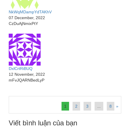
NkWqMDampYdTAKhV
07 December, 2022
CzDuAjNmixPtY
DxlCrtRiBUQ
12 November, 2022
mFvJQARNBedLyP
1
2
3
...
8
»
Viết bình luận của bạn