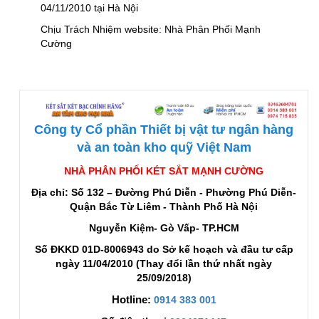
04/11/2010 tại Hà Nội
Chịu Trách Nhiệm website: Nhà Phân Phối Mạnh
Cường
Công ty Cổ phần Thiết bị vật tư ngân hàng
và an toàn kho quỹ Việt Nam
NHÀ PHÂN PHỐI KÉT SẮT MẠNH CƯỜNG
Địa chỉ: Số 132 – Đường Phú Diễn - Phường Phú Diễn-
Quận Bắc Từ Liêm - Thành Phố Hà Nội
Nguyễn Kiệm- Gò Vấp- TP.HCM
Số ĐKKD 01D-8006943 do Sở kế hoạch và đầu tư cấp
ngày 11/04/2010 (Thay đổi lần thứ nhất ngày
25/09/2018)
Hotline:
0914 383 001