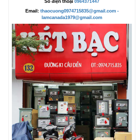
Số điện thoại
0964371447
Email:
thaocuong0974715835@gmail.com -
lamcanada1979@gmail.com