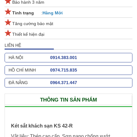
Bảo hành 3 năm
Tinh trạng
:
Hàng Mới
Tăng cường bảo mật
Thiết kế hiện đại
LIÊN HỆ
HÀ NỘI
0914.383.001
HỒ CHÍ MINH
0974.715.835
ĐÀ NẴNG
0964.371.447
THÔNG TIN SẢN PHẨM
Két sắt khách sạn KS 42-R
Vật liệu: Thép cao cấp. Sơn nano chống xướt