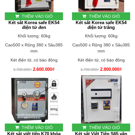
THÊM VÀO GIỎ
THÊM VÀO GIỎ
Két sắt Korea safe EK54
Két sắt Korea safe EK54
điện tử đen
điện tử trắng
Khối lượng: 60kg
Khối lượng: 60kg
Cao500 x Rộng 380 x Sâu385
Cao500 x Rộng 380 x Sâu385
mm
mm
Két điện tử, có báo động
Két điện tử, có báo động
2.600.000₫
2.800.000₫
3.700.000₫
3.799.000₫
THÊM VÀO GIỎ
THÊM VÀO GIỎ
Két sắt việt tiệp K70 khóa
Két sắt Việt Tiệp S65 vân