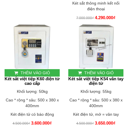
Két sắt thông minh kết nối
điện thoại
4.290.000₫
7.000.000₫
THÊM VÀO GIỎ
THÊM VÀO GIỎ
Két sắt việt tiệp K60 điện tử
Két sắt việt tiệp K54 vân tay
cao cấp
điện tử
Khối lượng: 50kg
Khối lượng: 55kg
Cao * rộng * sâu: 500 x 380 x
Cao * rộng * sâu: 500 x 380 x
400mm
400mm
Két điện tử có báo động
Két điện tử, mở = vân tay
3.600.000₫
3.650.000₫
4.500.000₫
4.500.000₫