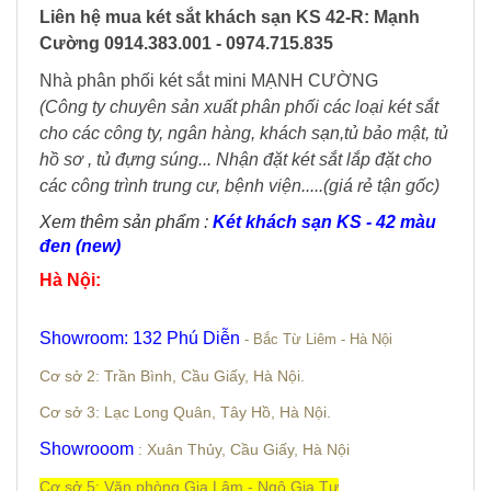
Liên hệ mua két sắt khách sạn KS 42-R: Mạnh
Cường 0914.383.001 - 0974.715.835
Nhà phân phối két sắt mini MẠNH CƯỜNG
(Công ty chuyên sản xuất phân phối các loại két sắt
cho các công ty, ngân hàng, khách sạn,tủ bảo mật, tủ
hồ sơ , tủ đựng súng... Nhận đặt két sắt lắp đặt cho
các công trình trung cư, bệnh viện.....(giá rẻ tận gốc)
Xem thêm sản phẩm :
Két khách sạn KS - 42 màu
đen (new)
Hà Nội
:
Showroom: 132 Phú Diễn
- Bắc Từ Liêm - Hà Nội
Cơ sở 2: Trần Bình, Cầu Giấy, Hà Nội.
Cơ sở 3: Lạc Long Quân, Tây Hồ, Hà Nội.
Showrooom
: Xuân Thủy, Cầu Giấy, Hà Nội
Cơ sở 5: Văn phòng Gia Lâm - Ngô Gia Tự