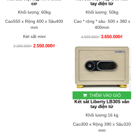
cơ
tay điện tử
Khối lượng: 60kg
Khối lượng: 50kg
Cao550 x Rộng 400 x Sâu400
Cao * rộng * sâu: 500 x 380 x
mm
400mm
Két sắt mini
3.650.000₫
4.999.000₫
2.550.000₫
3.390.000₫
THÊM VÀO GIỎ
Két sắt Liberty LB30S vân
tay điện tử
Khối lượng:16 kg
Cao300 x Rộng 390 x Sâu320
mm