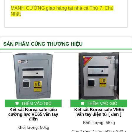
MẠNH CƯỜNG giao hàng tại nhà cả Thứ 7, Chủ
Nhật
SẢN PHẨM CÙNG THƯƠNG HIỆU
THÊM VÀO GIỎ
THÊM VÀO GIỎ
Két sắt Korea safe siêu
Két sắt Korea safe VE65
cường lực VE65 vân tay
vân tay điện tử [ đen ]
điện
Khối lượng: 55kg
Khối lượng: 50kg
Cao * rộng * sâu: 500 x 380 x