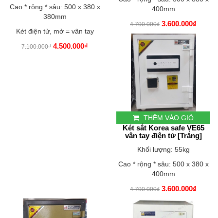
Cao * rộng * sâu: 500 x 380 x
400mm
380mm
3.600.000₫
4.700.000₫
Két điện tử, mở = vân tay
4.500.000₫
7.100.000₫
THÊM VÀO GIỎ
Két sắt Korea safe VE65
vân tay điện tử [Trắng]
Khối lượng: 55kg
Cao * rộng * sâu: 500 x 380 x
400mm
3.600.000₫
4.700.000₫