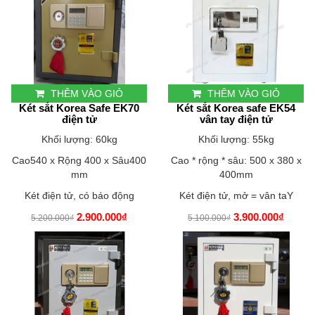
THÊM VÀO GIỎ
THÊM VÀO GIỎ
Két sắt Korea Safe EK70
Két sắt Korea safe EK54
điện tử
vân tay điện tử
Khối lượng: 60kg
Khối lượng: 55kg
Cao540 x Rộng 400 x Sâu400
Cao * rộng * sâu: 500 x 380 x
mm
400mm
Két điện tử, có báo động
Két điện tử, mở = vân taY
2.900.000₫
3.900.000₫
5.200.000₫
5.100.000₫