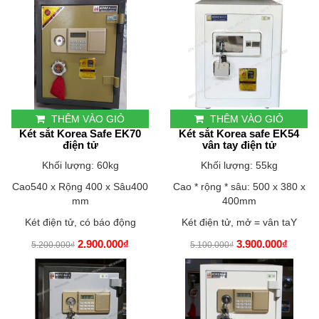
THÊM VÀO GIỎ
THÊM VÀO GIỎ
Két sắt Korea Safe EK70
Két sắt Korea safe EK54
điện tử
vân tay điện tử
Khối lượng: 60kg
Khối lượng: 55kg
Cao540 x Rộng 400 x Sâu400
Cao * rộng * sâu: 500 x 380 x
mm
400mm
Két điện tử, có báo động
Két điện tử, mở = vân taY
2.900.000₫
3.900.000₫
5.200.000₫
5.100.000₫