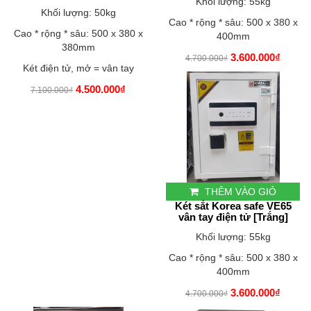
Khối lượng: 55kg
Khối lượng: 50kg
Cao * rộng * sâu: 500 x 380 x
Cao * rộng * sâu: 500 x 380 x
400mm
380mm
3.600.000₫
4.700.000₫
Két điện tử, mở = vân tay
4.500.000₫
7.100.000₫
THÊM VÀO GIỎ
Két sắt Korea safe VE65
vân tay điện tử [Trắng]
Khối lượng: 55kg
Cao * rộng * sâu: 500 x 380 x
400mm
3.600.000₫
4.700.000₫