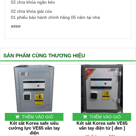
02 chìa khóa ngăn kéo
02 chìa khóa giải cứu
01 phiếu bảo hành chính hãng 05 năm tại nhà
####
SẢN PHẨM CÙNG THƯƠNG HIỆU
THÊM VÀO GIỎ
THÊM VÀO GIỎ
Két sắt Korea safe siêu
Két sắt Korea safe VE65
cường lực VE65 vân tay
vân tay điện tử [ đen ]
điện