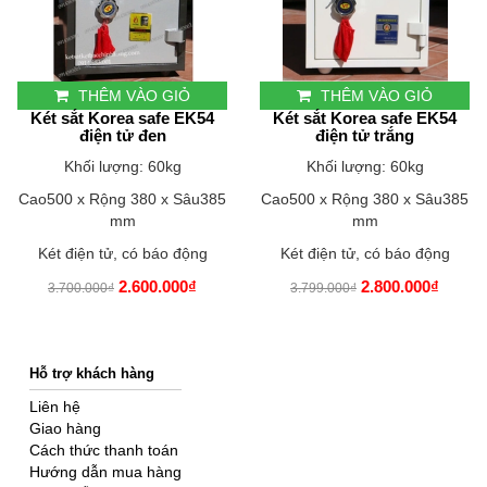
THÊM VÀO GIỎ
THÊM VÀO GIỎ
Két sắt Korea safe EK54
Két sắt Korea safe EK54
điện tử đen
điện tử trắng
Khối lượng: 60kg
Khối lượng: 60kg
Cao500 x Rộng 380 x Sâu385
Cao500 x Rộng 380 x Sâu385
mm
mm
Két điện tử, có báo động
Két điện tử, có báo động
2.600.000₫
2.800.000₫
3.700.000₫
3.799.000₫
Hỗ trợ khách hàng
Liên hệ
Giao hàng
Cách thức thanh toán
Hướng dẫn mua hàng