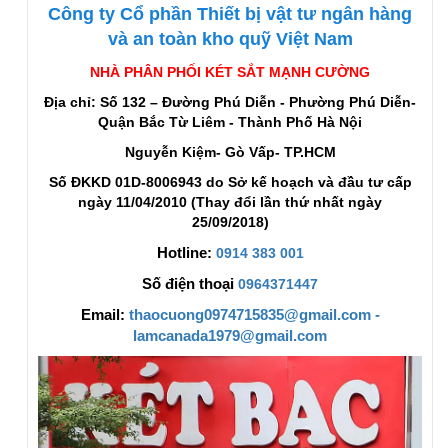
Công ty Cổ phần Thiết bị vật tư ngân hàng
và an toàn kho quỹ Việt Nam
NHÀ PHÂN PHỐI KÉT SẮT MẠNH CƯỜNG
Địa chỉ: Số 132 – Đường Phú Diễn - Phường Phú Diễn-
Quận Bắc Từ Liêm - Thành Phố Hà Nội
Nguyễn Kiệm- Gò Vấp- TP.HCM
Số ĐKKD 01D-8006943 do Sở kế hoạch và đầu tư cấp
ngày 11/04/2010 (Thay đổi lần thứ nhất ngày
25/09/2018)
Hotline:
0914 383 001
Số điện thoại
0964371447
Email:
thaocuong0974715835@gmail.com -
lamcanada1979@gmail.com