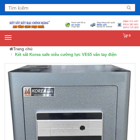
0
Trang chủ
Két sắt Korea safe siêu cường lực VE65 vân tay điện