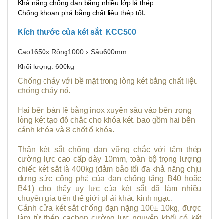
Khả năng chống đạn bằng nhiều lớp lá thép.
t.
Chống khoan phá bằng chất liệu thép tố
Kích thước của két sắt KCC500
Cao1650x Rộng1000 x Sâu600mm
Khối lượng: 600kg
Chống cháy với bề mặt trong lòng két bằng chất liệu
chống cháy nổ.
Hai bên bản lề bằng inox xuyên sâu vào bên trong
lòng két tạo độ chắc cho khóa két. bao gồm hai bên
cánh khóa và 8 chốt ổ khóa.
Thân két sắt chống đạn vững chắc với tấm thép
cường lực cao cấp dày 10mm, toàn bộ trọng lượng
chiếc két sắt là 400kg (đảm bảo tối đa khả năng chịu
đựng sức công phá của đạn chống tăng B40 hoặc
B41) cho thấy uy lực của két sắt đã làm nhiều
chuyên gia trên thế giới phải khác kinh ngạc.
Cánh cửa két sắt chống đạn nặng 100± 10kg, được
làm từ thép cacbon cường lực nguyên khối có kết