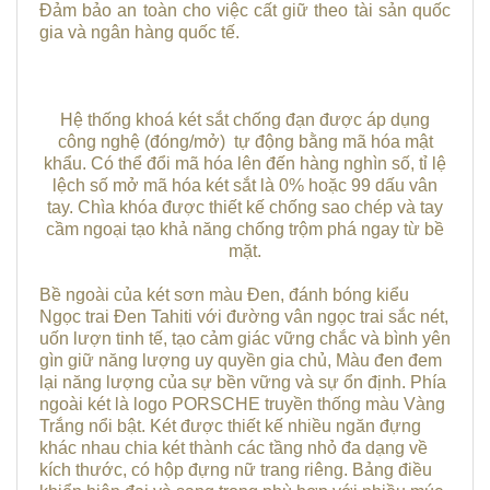
Đảm bảo an toàn cho việc cất giữ theo tài sản quốc
gia và ngân hàng quốc tế.
Hệ thống khoá két sắt chống đạn được áp dụng
công nghệ (đóng/mở) tự động bằng mã hóa mật
khẩu. Có thể đổi mã hóa lên đến hàng nghìn số, tỉ lệ
lệch số mở mã hóa két sắt là 0% hoặc 99 dấu vân
tay. Chìa khóa được thiết kế chống sao chép và tay
cầm ngoại tạo khả năng chống trộm phá ngay từ bề
mặt.
Bề ngoài của két sơn màu Đen, đánh bóng kiểu
Ngọc trai Đen Tahiti với đường vân ngọc trai sắc nét,
uốn lượn tinh tế, tạo cảm giác vững chắc và bình yên
gìn giữ năng lượng uy quyền gia chủ, Màu đen đem
lại năng lượng của sự bền vững và sự ổn định. Phía
ngoài két là logo PORSCHE truyền thống màu Vàng
Trắng nổi bật. Két được thiết kế nhiều ngăn đựng
khác nhau chia két thành các tầng nhỏ đa dạng về
kích thước, có hộp đựng nữ trang riêng. Bảng điều