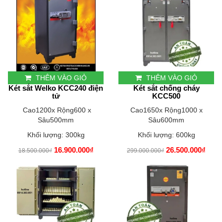
THÊM VÀO GIỎ
THÊM VÀO GIỎ
Két sắt Welko KCC240 điện
Két sắt chống cháy
tử
KCC500
Cao1200x Rộng600 x
Cao1650x Rộng1000 x
Sâu500mm
Sâu600mm
Khối lượng: 300kg
Khối lượng: 600kg
16.900.000₫
26.500.000₫
18.500.000₫
299.000.000₫