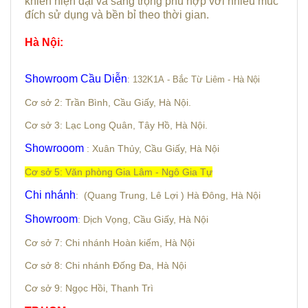
khiển hiện đại và sang trọng phù hợp với nhiều múc
đích sử dụng và bền bỉ theo thời gian.
Hà Nội
:
S
howroom Cầu Diễn
: 132K1A - Bắc Từ Liêm - Hà Nội
Cơ sở 2: Trần Bình, Cầu Giấy, Hà Nội.
Cơ sở 3: Lạc Long Quân, Tây Hồ, Hà Nội.
Showrooom
: Xuân Thủy, Cầu Giấy, Hà Nội
Cơ sở 5: Văn phòng Gia Lâm - Ngô Gia Tự
Chi nhánh
: (Quang Trung, Lê Lợi ) Hà Đông, Hà Nội
Showroom
: Dịch Vọng, Cầu Giấy, Hà Nội
Cơ sở 7: Chi nhánh Hoàn kiếm, Hà Nội
Cơ sở 8: Chi nhánh Đống Đa, Hà Nội
Cơ sở 9: Ngọc Hồi, Thanh Trì