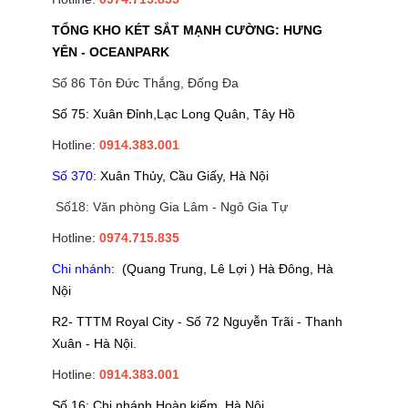
TỔNG KHO KÉT SẮT MẠNH CƯỜNG: HƯNG
YÊN - OCEANPARK
Số 86 Tôn Đức Thắng, Đống Đa
Số 75: Xuân Đỉnh,Lạc Long Quân, Tây Hồ
Hotline:
0914.383.001
Số 370:
Xuân Thủy, Cầu Giấy, Hà Nội
Số18: Văn phòng Gia Lâm - Ngô Gia Tự
Hotline:
0974.715.835
Chi nhánh
: (Quang Trung, Lê Lợi ) Hà Đông, Hà
Nội
R2- TTTM Royal City - Số 72 Nguyễn Trãi - Thanh
Xuân - Hà Nội.
Hotline:
0914.383.001
Số 16: Chi nhánh Hoàn kiếm, Hà Nội