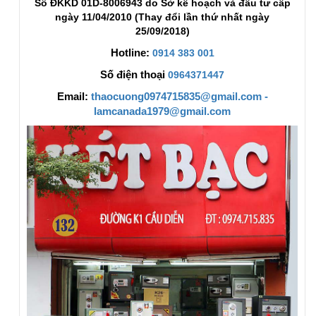
Số ĐKKD 01D-8006943 do Sở kế hoạch và đầu tư cấp
ngày 11/04/2010 (Thay đổi lần thứ nhất ngày
25/09/2018)
Hotline:
0914 383 001
Số điện thoại
0964371447
Email:
thaocuong0974715835@gmail.com -
lamcanada1979@gmail.com