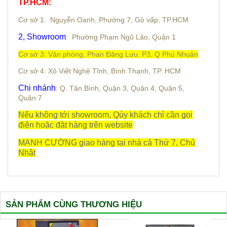
TP.HCM:
Cơ sở 1: Nguyễn Oanh,
Phường 7,
Gò vấp, TP.HCM
2, Showroom
: Phường Phạm Ngũ Lão, Quận 1
Cơ sở 3: Văn phòng, Phan Đăng Lưu. P3, Q Phú Nhuận
Cơ sở 4: Xô Viết Nghệ Tĩnh, Bình Thạnh, TP. HCM
Chi nhánh
: Q. Tân Bình, Quận 3, Quận 4, Quận 5,
Quận 7
Nếu không tới showroom, Qúy khách chỉ cần gọi
điện hoặc đặt hàng trên website
MẠNH CƯỜNG giao hàng tại nhà cả Thứ 7, Chủ
Nhật
SẢN PHẨM CÙNG THƯƠNG HIỆU