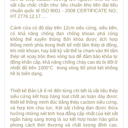
sắt cấu chắc chắn như tiêu chuẩn kho tiền đạt tiêu
chuẩn quốc tế ISO 9001 - 2008 CERTIFICATE NO.:
HT 2776.12.17….
Cánh cửa có độ dày trên 12cm siêu cứng, siêu bền,
có khả năng chống đạn chống khoan phá cũng
không thể xuyên thủng Bởi khóa được tích hợp
thông minh phía trong thiết kế một tấm thép di động,
khi mũi khoan, hay bất kỳ vật thể lạ chạm vào thì tấm
thép sẽ xoay tròn theo vòng tua để đảm bảo khóa tự
động khẩn cấp, khả năng chống cháy cao dù bị đốt ở
nhiệt độ trên 1000°C trong vòng 60 phút két không
hề bị biến dạng.
Thiết kế Bản Lề tỉ mỉ đến từng chi tiết là vật liệu thép
siêu cứng kết hợp hàng loạt chốt an toàn dày được
thiết kế thông minh đúc bằng thép cacbon siêu cứng,
và hợp kim chịu lực. Két sắt chống đạn được thừa
hưởng những nét tinh hoa đẳng cấp nhất của két sắt
ngân hàng sang trọng là sự kết hợp hoàn hảo giữa
phong cách thời thượng và chất lượng đỉnh cao.