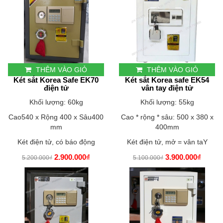
THÊM VÀO GIỎ
THÊM VÀO GIỎ
Két sắt Korea Safe EK70
Két sắt Korea safe EK54
điện tử
vân tay điện tử
Khối lượng: 60kg
Khối lượng: 55kg
Cao540 x Rộng 400 x Sâu400
Cao * rộng * sâu: 500 x 380 x
mm
400mm
Két điện tử, có báo động
Két điện tử, mở = vân taY
2.900.000₫
3.900.000₫
5.200.000₫
5.100.000₫