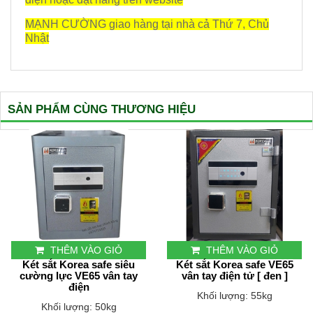
MẠNH CƯỜNG giao hàng tại nhà cả Thứ 7, Chủ
Nhật
SẢN PHẨM CÙNG THƯƠNG HIỆU
THÊM VÀO GIỎ
THÊM VÀO GIỎ
Két sắt Korea safe siêu
Két sắt Korea safe VE65
cường lực VE65 vân tay
vân tay điện tử [ đen ]
điện
Khối lượng: 55kg
Khối lượng: 50kg