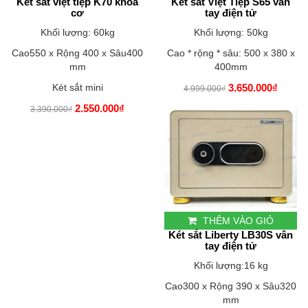
Két sắt việt tiệp K70 khóa
Két sắt Việt Tiệp S65 vân
cơ
tay điện tử
Khối lượng: 60kg
Khối lượng: 50kg
Cao550 x Rộng 400 x Sâu400
Cao * rộng * sâu: 500 x 380 x
mm
400mm
Két sắt mini
3.650.000₫
4.999.000₫
2.550.000₫
3.390.000₫
THÊM VÀO GIỎ
Két sắt Liberty LB30S vân
tay điện tử
Khối lượng:16 kg
Cao300 x Rộng 390 x Sâu320
mm