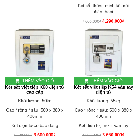
Két sắt thông minh kết nối
điện thoại
4.290.000₫
7.000.000₫
THÊM VÀO GIỎ
THÊM VÀO GIỎ
Két sắt việt tiệp K60 điện tử
Két sắt việt tiệp K54 vân tay
cao cấp
điện tử
Khối lượng: 50kg
Khối lượng: 55kg
Cao * rộng * sâu: 500 x 380 x
Cao * rộng * sâu: 500 x 380 x
400mm
400mm
Két điện tử có báo động
Két điện tử, mở = vân tay
3.600.000₫
3.650.000₫
4.500.000₫
4.500.000₫