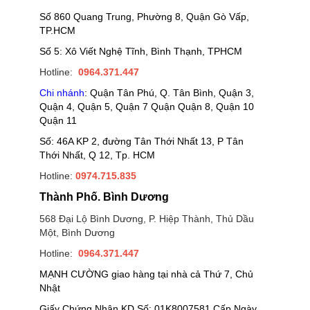
Số 860 Quang Trung, Phường 8, Quận Gò Vấp,
TP.HCM
Số 5: Xô Viết Nghệ Tĩnh, Bình Thạnh, TPHCM
Hotline:
0964.371.447
Chi nhánh
: Quận Tân Phú, Q. Tân Bình, Quận 3,
Quận 4, Quận 5, Quận 7 Quận Quận 8, Quận 10
Quận 11
Số: 46A KP 2, đường Tân Thới Nhất 13, P Tân
Thới Nhất, Q 12, Tp. HCM
Hotline:
0974.715.835
Thành Phố. Bình Dương
568 Đại Lộ Bình Dương, P. Hiệp Thành, Thủ Dầu
Một, Bình Dương
Hotline:
0964.371.447
MẠNH CƯỜNG giao hàng tại nhà cả Thứ 7, Chủ
Nhật
Giấy Chứng Nhận KD Số: 01K8007581 Cấp Ngày