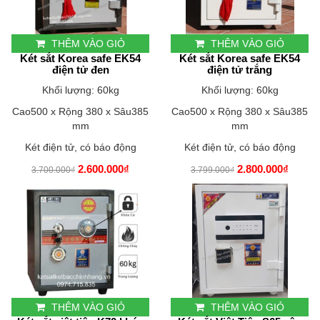
THÊM VÀO GIỎ
THÊM VÀO GIỎ
Két sắt Korea safe EK54
Két sắt Korea safe EK54
điện tử đen
điện tử trắng
Khối lượng: 60kg
Khối lượng: 60kg
Cao500 x Rộng 380 x Sâu385
Cao500 x Rộng 380 x Sâu385
mm
mm
Két điện tử, có báo động
Két điện tử, có báo động
2.600.000₫
2.800.000₫
3.700.000₫
3.799.000₫
THÊM VÀO GIỎ
THÊM VÀO GIỎ