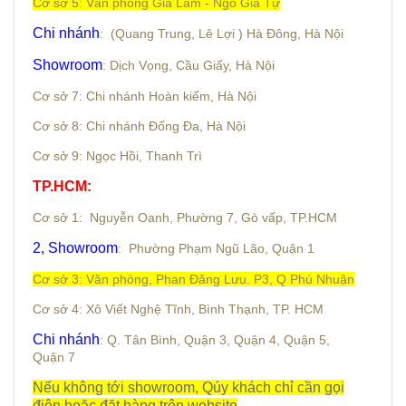
Cơ sở 5: Văn phòng Gia Lâm - Ngô Gia Tự
Chi nhánh
: (Quang Trung, Lê Lợi ) Hà Đông, Hà Nội
Showroom
: Dịch Vọng, Cầu Giấy, Hà Nội
Cơ sở 7: Chi nhánh Hoàn kiếm, Hà Nội
Cơ sở 8: Chi nhánh Đống Đa, Hà Nội
Cơ sở 9: Ngọc Hồi, Thanh Trì
TP.HCM:
Cơ sở 1: Nguyễn Oanh,
Phường 7,
Gò vấp, TP.HCM
2, Showroom
: Phường Phạm Ngũ Lão, Quận 1
Cơ sở 3: Văn phòng, Phan Đăng Lưu. P3, Q Phú Nhuận
Cơ sở 4: Xô Viết Nghệ Tĩnh, Bình Thạnh, TP. HCM
Chi nhánh
: Q. Tân Bình, Quận 3, Quận 4, Quận 5,
Quận 7
Nếu không tới showroom, Qúy khách chỉ cần gọi
điện hoặc đặt hàng trên website