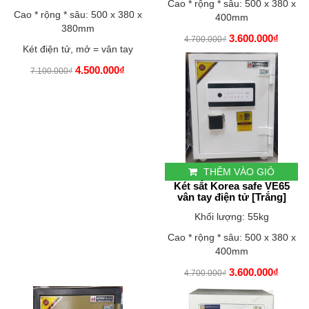
Cao * rộng * sâu: 500 x 380 x
Cao * rộng * sâu: 500 x 380 x
400mm
380mm
3.600.000₫
4.700.000₫
Két điện tử, mở = vân tay
4.500.000₫
7.100.000₫
THÊM VÀO GIỎ
Két sắt Korea safe VE65
vân tay điện tử [Trắng]
Khối lượng: 55kg
Cao * rộng * sâu: 500 x 380 x
400mm
3.600.000₫
4.700.000₫