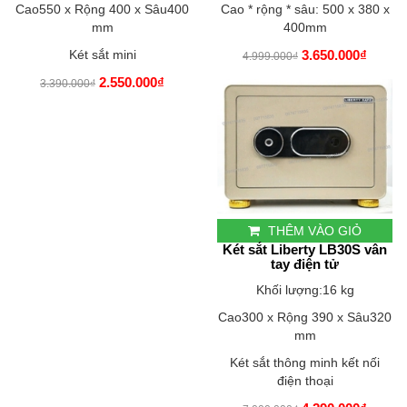
Cao550 x Rộng 400 x Sâu400
Cao * rộng * sâu: 500 x 380 x
mm
400mm
Két sắt mini
3.650.000₫
4.999.000₫
2.550.000₫
3.390.000₫
THÊM VÀO GIỎ
Két sắt Liberty LB30S vân
tay điện tử
Khối lượng:16 kg
Cao300 x Rộng 390 x Sâu320
mm
Két sắt thông minh kết nối
điện thoại