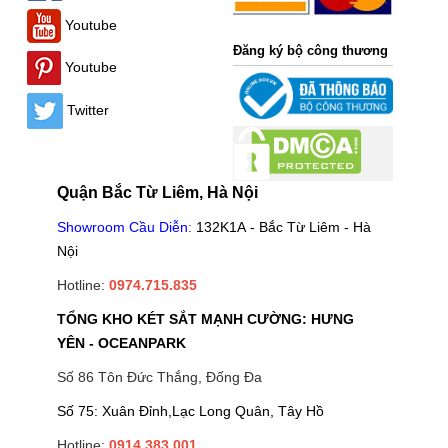
Youtube
Đăng ký bộ công thương
Youtube
Twitter
Quận Bắc Từ Liêm, Hà Nội
Showroom Cầu Diễn
:
132K1A - Bắc Từ Liêm - Hà
Nội
Hotline:
0974.715.835
TỔNG KHO KÉT SẮT MẠNH CƯỜNG: HƯNG
YÊN - OCEANPARK
Số 86 Tôn Đức Thắng, Đống Đa
Số 75: Xuân Đỉnh,Lạc Long Quân, Tây Hồ
Hotline:
0914.383.001