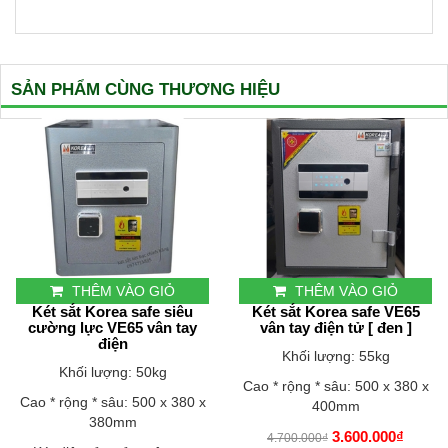
SẢN PHẨM CÙNG THƯƠNG HIỆU
THÊM VÀO GIỎ
THÊM VÀO GIỎ
Két sắt Korea safe siêu
Két sắt Korea safe VE65
cường lực VE65 vân tay
vân tay điện tử [ đen ]
điện
Khối lượng: 55kg
Khối lượng: 50kg
Cao * rộng * sâu: 500 x 380 x
Cao * rộng * sâu: 500 x 380 x
400mm
380mm
3.600.000₫
4.700.000₫