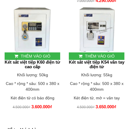
4.290.000₫
7.000.000₫
THÊM VÀO GIỎ
THÊM VÀO GIỎ
Két sắt việt tiệp K60 điện tử
Két sắt việt tiệp K54 vân tay
cao cấp
điện tử
Khối lượng: 50kg
Khối lượng: 55kg
Cao * rộng * sâu: 500 x 380 x
Cao * rộng * sâu: 500 x 380 x
400mm
400mm
Két điện tử có báo động
Két điện tử, mở = vân tay
3.600.000₫
3.650.000₫
4.500.000₫
4.500.000₫