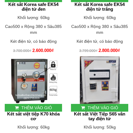
Két sắt Korea safe EK54
Két sắt Korea safe EK54
điện tử đen
điện tử trắng
Khối lượng: 60kg
Khối lượng: 60kg
Cao500 x Rộng 380 x Sâu385
Cao500 x Rộng 380 x Sâu385
mm
mm
Két điện tử, có báo động
Két điện tử, có báo động
2.600.000₫
2.800.000₫
3.700.000₫
3.799.000₫
THÊM VÀO GIỎ
THÊM VÀO GIỎ
Két sắt việt tiệp K70 khóa
Két sắt Việt Tiệp S65 vân
cơ
tay điện tử
Khối lượng: 60kg
Khối lượng: 50kg