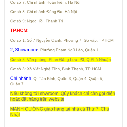
Cơ sở 7: Chi nhánh Hoàn kiếm, Hà Nội
Cơ sở 8: Chi nhánh Đống Đa, Hà Nội
Cơ sở 9: Ngọc Hồi, Thanh Trì
TP.HCM:
Cơ sở 1: Số 7 Nguyễn Oanh,
Phường 7,
Gò vấp, TP.HCM
2, Showroom
: Phường Phạm Ngũ Lão, Quận 1
Cơ sở 3: Văn phòng, Phan Đăng Lưu. P3, Q Phú Nhuận
Cơ sở 3: Xô Viết Nghệ Tĩnh, Bình Thạnh, TP. HCM
Chi nhánh
: Q. Tân Bình, Quận 3, Quận 4, Quận 5,
Quận 7
Nếu không tới shwroom, Qúy khách chỉ cần gọi điện
hoặc đặt hàng trên website
MẠNH CƯỜNG giao hàng tại nhà cả Thứ 7, Chủ
Nhật