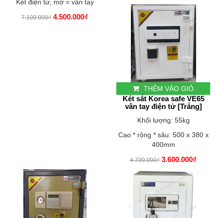
Két điện tử, mở = vân tay
4.500.000₫
7.100.000₫
THÊM VÀO GIỎ
Két sắt Korea safe VE65
vân tay điện tử [Trắng]
Khối lượng: 55kg
Cao * rộng * sâu: 500 x 380 x
400mm
3.600.000₫
4.700.000₫