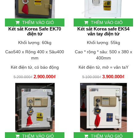
THÊM VÀO GIỎ
THÊM VÀO GIỎ
Két sắt Korea Safe EK70
Két sắt Korea safe EK54
điện tử
vân tay điện tử
Khối lượng: 60kg
Khối lượng: 55kg
Cao540 x Rộng 400 x Sâu400
Cao * rộng * sâu: 500 x 380 x
mm
400mm
Két điện tử, có báo động
Két điện tử, mở = vân taY
2.900.000₫
3.900.000₫
5.200.000₫
5.100.000₫
THÊM VÀO GIỎ
THÊM VÀO GIỎ