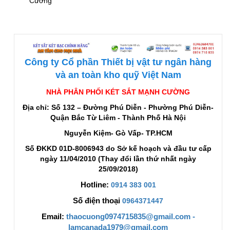
Cường
Công ty Cổ phần Thiết bị vật tư ngân hàng
và an toàn kho quỹ Việt Nam
NHÀ PHÂN PHỐI KÉT SẮT MẠNH CƯỜNG
Địa chỉ: Số 132 – Đường Phú Diễn - Phường Phú Diễn-
Quận Bắc Từ Liêm - Thành Phố Hà Nội
Nguyễn Kiệm- Gò Vấp- TP.HCM
Số ĐKKD 01D-8006943 do Sở kế hoạch và đầu tư cấp
ngày 11/04/2010 (Thay đổi lần thứ nhất ngày
25/09/2018)
Hotline:
0914 383 001
Số điện thoại
0964371447
Email:
thaocuong0974715835@gmail.com -
lamcanada1979@gmail.com