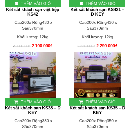
THÊM VÀO GIỎ
THÊM VÀO GIỎ
Két sắt khách sạn việt tiệp
Két sắt khách sạn KS421 –
KS42
D KEY
Cao200x Rộng430 x
Cao200x Rộng430 x
Sâu370mm
Sâu370mm
Khối lượng: 12kg
Khối lượng: 12kg
2.100.000₫
2.290.000₫
2.900.000₫
2.330.000₫
THÊM VÀO GIỎ
THÊM VÀO GIỎ
Két sắt khách sạn KS38 – D
Két sắt khách sạn KS35 – D
KEY
KEY
Cao200x Rộng380 x
Cao200x Rộng350 x
Sâu370mm
Sâu370mm