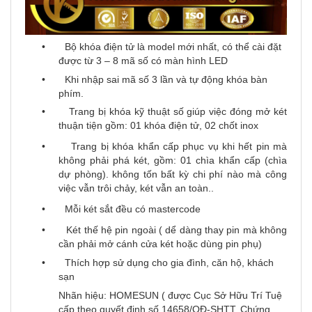
• Bộ khóa điện tử là model mới nhất, có thể cài đặt
được từ 3 – 8 mã số có màn hình LED
• Khi nhập sai mã số 3 lần và tự động khóa bàn
phím.
• Trang bị khóa kỹ thuật số giúp việc đóng mở két
thuận tiện gồm: 01 khóa điện tử, 02 chốt inox
• Trang bị khóa khẩn cấp phục vụ khi hết pin mà
không phải phá két, gồm: 01 chìa khẩn cấp (chìa
dự phòng). không tốn bất kỳ chi phí nào mà công
việc vẫn trôi chảy, két vẫn an toàn..
• Mỗi két sắt đều có mastercode
• Két thế hệ pin ngoài ( dể dàng thay pin mà không
cần phải mở cánh cửa két hoặc dùng pin phụ)
• Thích hợp sử dụng cho gia đình, căn hộ, khách
sạn
Nhãn hiệu: HOMESUN ( được Cục Sở Hữu Trí Tuệ
cấp theo quyết định số 14658/QĐ-SHTT, Chứng