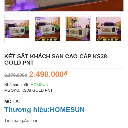
KÉT SẮT KHÁCH SẠN CAO CẤP KS38-
GOLD PNT
2.490.000₫
3.170.000₫
Nhà sản xuất:
HOMSUN
Mã SKU:
KS38 GOLD PNT
MÔ TẢ:
Thương hiệu:HOMESUN
Tính năng:An toàn