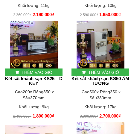
Khối lượng: 11kg
Khối lượng: 10kg
2.190.000₫
1.950.000₫
2.360.000₫
2.590.000₫
THÊM VÀO GIỎ
THÊM VÀO GIỎ
Két sắt khách sạn KS25 – D
Két sắt khách sạn KS50 ÂM
KEY
TƯỜNG
Cao200x Rộng350 x
Cao500x Rộng350 x
Sâu370mm
Sâu380mm
Khối lượng: 9kg
Khối lượng: 17kg
1.800.000₫
2.700.000₫
2.490.000₫
3.390.000₫