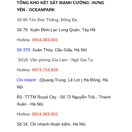
TỔNG KHO KÉT SẮT MẠNH CƯỜNG: HƯNG
YÊN - OCEANPARK
Số 86 Tôn Đức Thắng, Đống Đa
Số 75: Xuân Đỉnh,Lạc Long Quân, Tây Hồ
Hotline:
0914.383.001
Số 370:
Xuân Thủy, Cầu Giấy, Hà Nội
Số18: Văn phòng Gia Lâm - Ngô Gia Tự
Hotline:
0974.715.835
Chi nhánh
: (Quang Trung, Lê Lợi ) Hà Đông, Hà
Nội
R2- TTTM Royal City - Số 72 Nguyễn Trãi - Thanh
Xuân - Hà Nội.
Hotline:
0914.383.001
Số 16: Chi nhánh Hoàn kiếm, Hà Nội