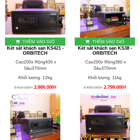
THÊM VÀO GIỎ
THÊM VÀO GIỎ
Két sắt khách sạn KS421 -
Két sắt khách sạn KS38 -
ORBITECH
ORBITECH
Cao200x Rộng430 x
Cao200x Rộng380 x
Sâu370mm
Sâu370mm
Khối lượng: 12kg
Khối lượng: 11kg
2.900.000₫
2.799.000₫
3.410.000₫
3.490.000₫