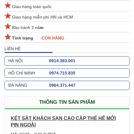
Giao hàng toàn quốc
Giao hàng miễn phí HN và HCM
Bảo hành 3 nă
m
Tinh trạng
:
CÒN HÀNG
LIÊN HỆ
HÀ NỘI
0914.383.001
HỒ CHÍ MINH
0974.715.835
ĐÀ NẴNG
0964.371.447
THÔNG TIN SẢN PHẨM
KÉT SẮT KHÁCH SẠN CAO CẤP THẾ HỆ MỚI
PIN NGOÀI