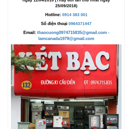
ngày 11/04/2010 (Thay đổi lần thứ nhất ngày
25/09/2018)
Hotline:
0914 383 001
Số điện thoại
0964371447
Email:
thaocuong0974715835@gmail.com -
lamcanada1979@gmail.com