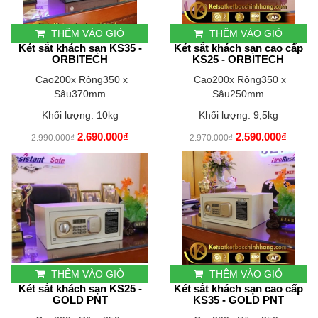
THÊM VÀO GIỎ
THÊM VÀO GIỎ
Két sắt khách sạn KS35 -
Két sắt khách sạn cao cấp
ORBITECH
KS25 - ORBITECH
Cao200x Rộng350 x
Cao200x Rộng350 x
Sâu370mm
Sâu250mm
Khối lượng: 10kg
Khối lượng: 9,5kg
2.690.000₫
2.590.000₫
2.990.000₫
2.970.000₫
THÊM VÀO GIỎ
THÊM VÀO GIỎ
Két sắt khách sạn KS25 -
Két sắt khách sạn cao cấp
GOLD PNT
KS35 - GOLD PNT