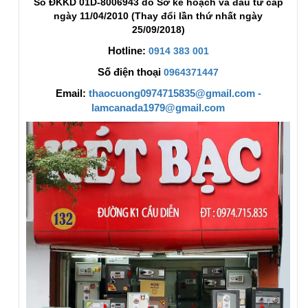
Số ĐKKD 01D-8006943 do Sở kế hoạch và đầu tư cấp
ngày 11/04/2010 (Thay đổi lần thứ nhất ngày
25/09/2018)
Hotline:
0914 383 001
Số điện thoại
0964371447
Email:
thaocuong0974715835@gmail.com -
lamcanada1979@gmail.com