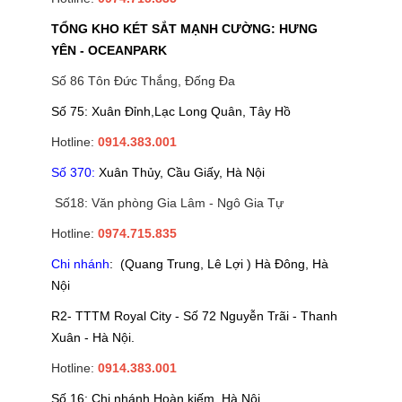
TỔNG KHO KÉT SẮT MẠNH CƯỜNG: HƯNG
YÊN - OCEANPARK
Số 86 Tôn Đức Thắng, Đống Đa
Số 75: Xuân Đỉnh,Lạc Long Quân, Tây Hồ
Hotline:
0914.383.001
Số 370:
Xuân Thủy, Cầu Giấy, Hà Nội
Số18: Văn phòng Gia Lâm - Ngô Gia Tự
Hotline:
0974.715.835
Chi nhánh
: (Quang Trung, Lê Lợi ) Hà Đông, Hà
Nội
R2- TTTM Royal City - Số 72 Nguyễn Trãi - Thanh
Xuân - Hà Nội.
Hotline:
0914.383.001
Số 16: Chi nhánh Hoàn kiếm, Hà Nội