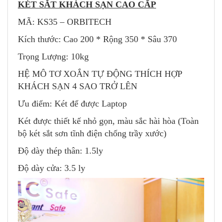
KÉT SẮT KHÁCH SẠN CAO CẤP
MÃ: KS35 – ORBITECH
Kích thước: Cao 200 * Rộng 350 * Sâu 370
Trọng Lượng: 10kg
HỆ MÔ TƠ XOẮN TỰ ĐỘNG THÍCH HỢP
KHÁCH SẠN 4 SAO TRỞ LÊN
Ưu điểm: Két để được Laptop
Két được thiết kế nhỏ gọn, màu sắc hài hòa (Toàn
bộ két sắt sơn tĩnh điện chống trầy xước)
Độ dày thép thân: 1.5ly
Độ dày cửa: 3.5 ly