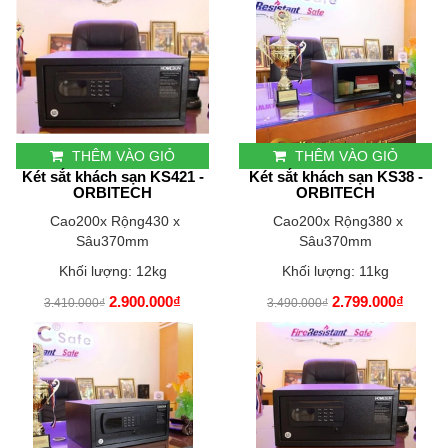
THÊM VÀO GIỎ
THÊM VÀO GIỎ
Két sắt khách sạn KS421 -
Két sắt khách sạn KS38 -
ORBITECH
ORBITECH
Cao200x Rộng430 x
Cao200x Rộng380 x
Sâu370mm
Sâu370mm
Khối lượng: 12kg
Khối lượng: 11kg
2.900.000₫
2.799.000₫
3.410.000₫
3.490.000₫