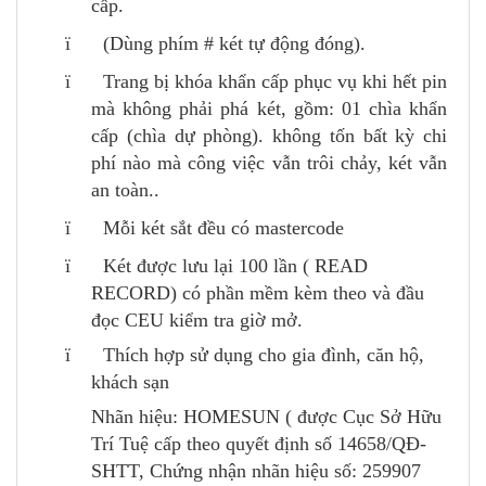
cấp.
ï (Dùng phím # két tự động đóng).
ï Trang bị khóa khẩn cấp phục vụ khi hết pin
mà không phải phá két, gồm: 01 chìa khẩn
cấp (chìa dự phòng). không tốn bất kỳ chi
phí nào mà công việc vẫn trôi chảy, két vẫn
an toàn..
ï Mỗi két sắt đều có mastercode
ï Két được lưu lại 100 lần ( READ
RECORD) có phần mềm kèm theo và đầu
đọc CEU kiểm tra giờ mở.
ï Thích hợp sử dụng cho gia đình, căn hộ,
khách sạn
Nhãn hiệu: HOMESUN ( được Cục Sở Hữu
Trí Tuệ cấp theo quyết định số 14658/QĐ-
SHTT, Chứng nhận nhãn hiệu số: 259907