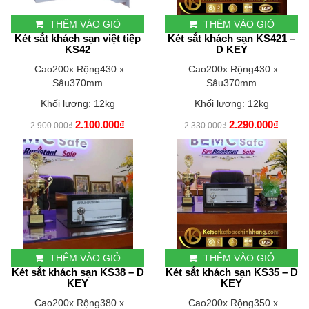
THÊM VÀO GIỎ
THÊM VÀO GIỎ
Két sắt khách sạn việt tiệp
Két sắt khách sạn KS421 –
KS42
D KEY
Cao200x Rộng430 x
Cao200x Rộng430 x
Sâu370mm
Sâu370mm
Khối lượng: 12kg
Khối lượng: 12kg
2.100.000₫
2.290.000₫
2.900.000₫
2.330.000₫
THÊM VÀO GIỎ
THÊM VÀO GIỎ
Két sắt khách sạn KS38 – D
Két sắt khách sạn KS35 – D
KEY
KEY
Cao200x Rộng380 x
Cao200x Rộng350 x