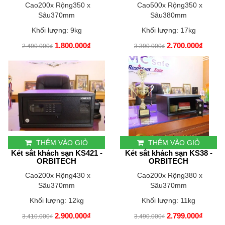
Cao200x Rộng350 x
Cao500x Rộng350 x
Sâu370mm
Sâu380mm
Khối lượng: 9kg
Khối lượng: 17kg
1.800.000₫
2.700.000₫
2.490.000₫
3.390.000₫
THÊM VÀO GIỎ
THÊM VÀO GIỎ
Két sắt khách sạn KS421 -
Két sắt khách sạn KS38 -
ORBITECH
ORBITECH
Cao200x Rộng430 x
Cao200x Rộng380 x
Sâu370mm
Sâu370mm
Khối lượng: 12kg
Khối lượng: 11kg
2.900.000₫
2.799.000₫
3.410.000₫
3.490.000₫