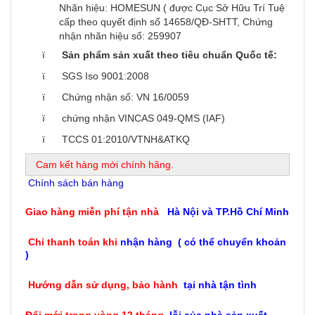
Nhãn hiệu: HOMESUN ( được Cục Sở Hữu Trí Tuệ
cấp theo quyết định số 14658/QĐ-SHTT, Chứng
nhận nhãn hiệu số: 259907
ï
Sản phẩm sản xuất theo tiêu chuẩn Quốc tế:
ï SGS Iso 9001:2008
ï Chứng nhận số: VN 16/0059
ï chứng nhận VINCAS 049-QMS (IAF)
ï TCCS 01:2010/VTNH&ATKQ
Cam kết hàng mới chính hãng.
Chính sách bán hàng
Giao hàng miễn phí tận nhà
Hà Nội và TP.Hồ Chí Minh
Chỉ thanh toán khi
nhận hàng ( có thể chuyển khoản
)
Hướng dẫn sử dụng, bảo hành
tại nhà tận tình
Đổi mới trong vòng 12 tháng
lỗi của nhà sản xuất