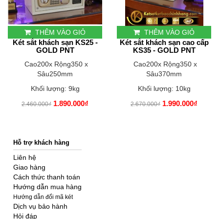
THÊM VÀO GIỎ
THÊM VÀO GIỎ
Két sắt khách sạn KS25 -
Két sắt khách sạn cao cấp
GOLD PNT
KS35 - GOLD PNT
Cao200x Rộng350 x
Cao200x Rộng350 x
Sâu250mm
Sâu370mm
Khối lượng: 9kg
Khối lượng: 10kg
1.890.000₫
1.990.000₫
2.460.000₫
2.670.000₫
Hỗ trợ khách hàng
Liên hệ
Giao hàng
Cách thức thanh toán
Hướng dẫn mua hàng
Hướng dẫn đổi mã két
Dịch vụ bảo hành
Hỏi đáp