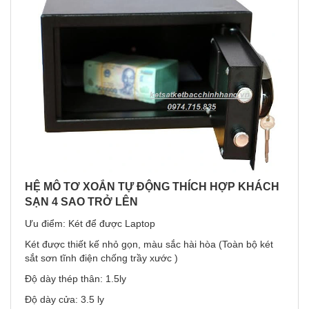
HỆ MÔ TƠ XOẮN TỰ ĐỘNG THÍCH HỢP KHÁCH
SẠN 4 SAO TRỞ LÊN
Ưu điểm: Két để được Laptop
Két được thiết kế nhỏ gọn, màu sắc hài hòa (Toàn bộ két
sắt sơn tĩnh điện chống trầy xước )
Độ dày thép thân: 1.5ly
Độ dày cửa: 3.5 ly