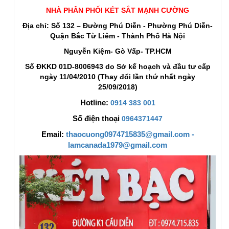
NHÀ PHÂN PHỐI KÉT SẮT MẠNH CƯỜNG
Địa chỉ: Số 132 – Đường Phú Diễn - Phường Phú Diễn-
Quận Bắc Từ Liêm - Thành Phố Hà Nội
Nguyễn Kiệm- Gò Vấp- TP.HCM
Số ĐKKD 01D-8006943 do Sở kế hoạch và đầu tư cấp
ngày 11/04/2010 (Thay đổi lần thứ nhất ngày
25/09/2018)
Hotline:
0914 383 001
Số điện thoại
0964371447
Email:
thaocuong0974715835@gmail.com -
lamcanada1979@gmail.com