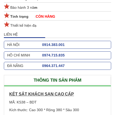
Bảo hành 3 nă
m
Tinh trạng
:
CÒN HÀNG
Thiết kế hiện đạ
LIÊN HỆ
HÀ NỘI
0914.383.001
HỒ CHÍ MINH
0974.715.835
ĐÀ NẴNG
0964.371.447
THÔNG TIN SẢN PHẨM
KÉT SẮT KHÁCH SẠN CAO CẤP
MÃ: KS38 – BDT
Kích thước: Cao 300 * Rộng 380 * Sâu 300