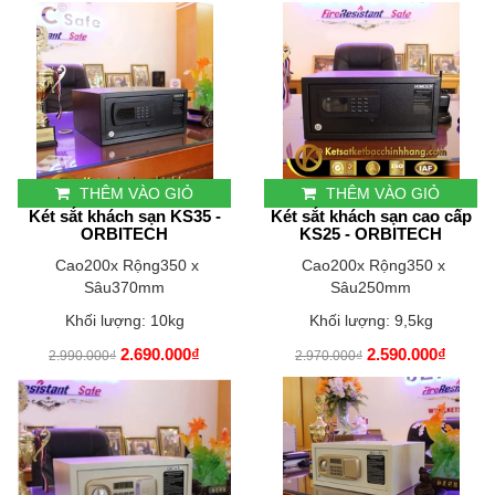
THÊM VÀO GIỎ
THÊM VÀO GIỎ
Két sắt khách sạn KS35 -
Két sắt khách sạn cao cấp
ORBITECH
KS25 - ORBITECH
Cao200x Rộng350 x
Cao200x Rộng350 x
Sâu370mm
Sâu250mm
Khối lượng: 10kg
Khối lượng: 9,5kg
2.690.000₫
2.590.000₫
2.990.000₫
2.970.000₫