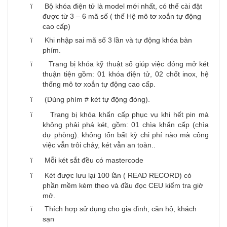
ï Bộ khóa điện tử là model mới nhất, có thể cài đặt
được từ 3 – 6 mã số ( thế Hệ mô tơ xoắn tự động
cao cấp)
ï Khi nhập sai mã số 3 lần và tự động khóa bàn
phím.
ï Trang bị khóa kỹ thuật số giúp việc đóng mở két
thuận tiện gồm: 01 khóa điện tử, 02 chốt inox, hệ
thống mô tơ xoắn tự động cao cấp.
ï (Dùng phím # két tự động đóng).
ï Trang bị khóa khẩn cấp phục vụ khi hết pin mà
không phải phá két, gồm: 01 chìa khẩn cấp (chìa
dự phòng). không tốn bất kỳ chi phí nào mà công
việc vẫn trôi chảy, két vẫn an toàn..
ï Mỗi két sắt đều có mastercode
ï Két được lưu lại 100 lần ( READ RECORD) có
phần mềm kèm theo và đầu đọc CEU kiểm tra giờ
mở.
ï Thích hợp sử dụng cho gia đình, căn hộ, khách
sạn