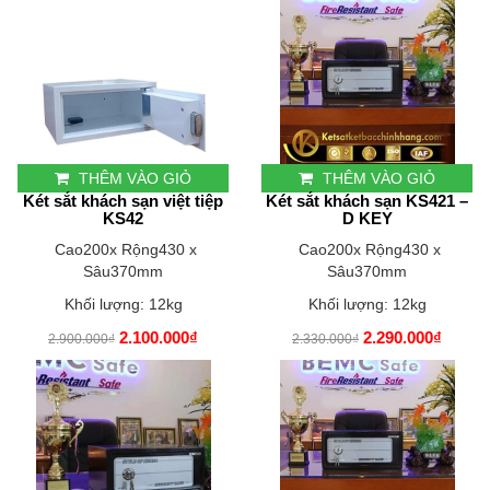
THÊM VÀO GIỎ
THÊM VÀO GIỎ
Két sắt khách sạn việt tiệp
Két sắt khách sạn KS421 –
KS42
D KEY
Cao200x Rộng430 x
Cao200x Rộng430 x
Sâu370mm
Sâu370mm
Khối lượng: 12kg
Khối lượng: 12kg
2.100.000₫
2.290.000₫
2.900.000₫
2.330.000₫