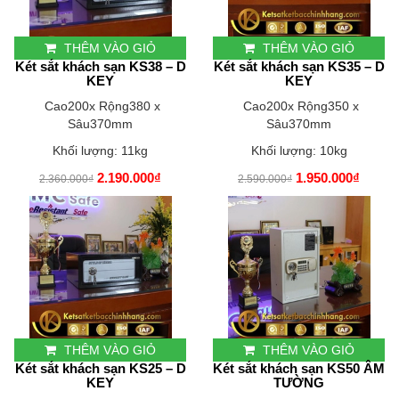
THÊM VÀO GIỎ
THÊM VÀO GIỎ
Két sắt khách sạn KS38 – D
Két sắt khách sạn KS35 – D
KEY
KEY
Cao200x Rộng380 x
Cao200x Rộng350 x
Sâu370mm
Sâu370mm
Khối lượng: 11kg
Khối lượng: 10kg
2.190.000₫
1.950.000₫
2.360.000₫
2.590.000₫
THÊM VÀO GIỎ
THÊM VÀO GIỎ
Két sắt khách sạn KS25 – D
Két sắt khách sạn KS50 ÂM
KEY
TƯỜNG