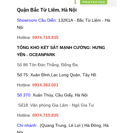
Quận Bắc Từ Liêm, Hà Nội
Showroom Cầu Diễn
:
132K1A - Bắc Từ Liêm - Hà
Nội
Hotline:
0974.715.835
TỔNG KHO KÉT SẮT MẠNH CƯỜNG: HƯNG
YÊN - OCEANPARK
Số 86 Tôn Đức Thắng, Đống Đa
Số 75: Xuân Đỉnh,Lạc Long Quân, Tây Hồ
Hotline:
0914.383.001
Số 370:
Xuân Thủy, Cầu Giấy, Hà Nội
Số18: Văn phòng Gia Lâm - Ngô Gia Tự
Hotline:
0974.715.835
Chi nhánh
: (Quang Trung, Lê Lợi ) Hà Đông, Hà
Nội