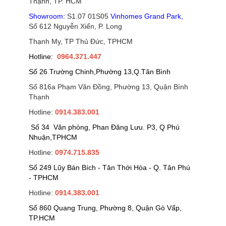
Thạnh, TP. HCM
Showroom:
S1.07 01S05
Vinhomes Grand Park
,
Số 612 Nguyễn Xiển, P. Long
Thạnh My, TP Thủ Đức, TPHCM
Hotline:
0964.371.447
Số 26 Trường Chinh,Phường 13,Q.Tân Bình
Số 816a Phạm Văn Đồng, Phường 13, Quận Bình
Thạnh
Hotline:
0914.383.001
Số 34 Văn phòng, Phan Đăng Lưu. P3, Q Phú
Nhuận,TPHCM
Hotline:
0974.715.835
Số 249 Lũy Bán Bích - Tân Thới Hòa - Q. Tân Phú
- TPHCM
Hotline:
0914.383.001
Số 860 Quang Trung, Phường 8, Quận Gò Vấp,
TP.HCM