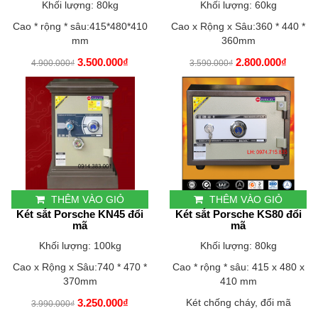
Khối lượng: 80kg
Khối lượng: 60kg
Cao * rộng * sâu:415*480*410
Cao x Rộng x Sâu:360 * 440 *
mm
360mm
3.500.000₫
2.800.000₫
4.900.000₫
3.590.000₫
THÊM VÀO GIỎ
THÊM VÀO GIỎ
Két sắt Porsche KN45 đổi
Két sắt Porsche KS80 đổi
mã
mã
Khối lượng: 100kg
Khối lượng: 80kg
Cao x Rộng x Sâu:740 * 470 *
Cao * rộng * sâu: 415 x 480 x
370mm
410 mm
3.250.000₫
Két chống cháy, đổi mã
3.990.000₫