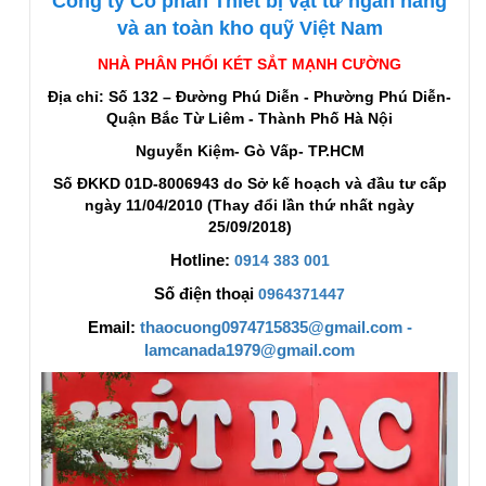
Công ty Cổ phần Thiết bị vật tư ngân hàng
và an toàn kho quỹ Việt Nam
NHÀ PHÂN PHỐI KÉT SẮT MẠNH CƯỜNG
Địa chỉ: Số 132 – Đường Phú Diễn - Phường Phú Diễn-
Quận Bắc Từ Liêm - Thành Phố Hà Nội
Nguyễn Kiệm- Gò Vấp- TP.HCM
Số ĐKKD 01D-8006943 do Sở kế hoạch và đầu tư cấp
ngày 11/04/2010 (Thay đổi lần thứ nhất ngày
25/09/2018)
Hotline:
0914 383 001
Số điện thoại
0964371447
Email:
thaocuong0974715835@gmail.com -
lamcanada1979@gmail.com