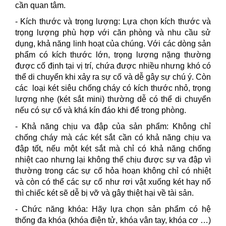
cần quan tâm.
- Kích thước và trọng lượng: Lựa chọn kích thước và
trọng lượng phù hợp với căn phòng và nhu cầu sử
dụng, khả năng linh hoạt của chúng. Với các dòng sản
phẩm có kích thước lớn, trọng lượng nặng thường
được cố định tại vị trí, chứa được nhiều nhưng khó có
thể di chuyển khi xảy ra sự cố và dễ gây sự chú ý. Còn
các loại két siêu chống cháy có kích thước nhỏ, trọng
lượng nhẹ (két sắt mini) thường dễ có thể di chuyển
nếu có sự cố và khá kín đáo khi để trong phòng.
- Khả năng chịu va đập của sản phẩm: Không chỉ
chống cháy mà các két sắt cần có khả năng chịu va
đập tốt, nếu một két sắt mà chỉ có khả năng chống
nhiệt cao nhưng lại không thể chịu được sự va đập vì
thường trong các sự cố hỏa hoạn không chỉ có nhiệt
và còn có thể các sự cố như rơi vật xuống két hay nổ
thì chiếc két sẽ dễ bị vỡ và gây thiệt hại về tài sản.
- Chức năng khóa: Hãy lựa chọn sản phẩm có hệ
thống đa khóa (khóa điện tử, khóa vân tay, khóa cơ …)