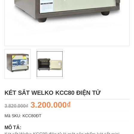
KÉT SẮT WELKO KCC80 ĐIỆN TỬ
3.200.000₫
3.820.000₫
Mã SKU:
KCC80ÐT
MÔ TẢ: