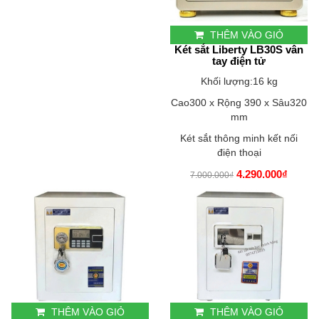
THÊM VÀO GIỎ
Két sắt Liberty LB30S vân
tay điện tử
Khối lượng:16 kg
Cao300 x Rộng 390 x Sâu320
mm
Két sắt thông minh kết nối
điện thoại
4.290.000₫
7.000.000₫
THÊM VÀO GIỎ
THÊM VÀO GIỎ