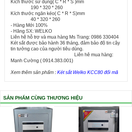
Kích thước sử dụng( C * R * S )mm
190 * 320 * 260
Kích thước ngăn kéo( C * R * S)mm
40 * 320 * 260
- Hàng Mới 100%
- Hãng SX: WELKO
Liên hệ hỗ trợ và mua hàng Ms Trang: 0986 330404
Két sắt được bảo hành 36 tháng, đảm bảo độ tin cậy
tin tưởng cao của người tiêu dùng.
Liên hê mua hàng:
Mạnh Cường ( 0914.383.001)
Xem thêm sản phẩm :
Két sắt Welko KCC80 đổi mã
SẢN PHẨM CÙNG THƯƠNG HIỆU