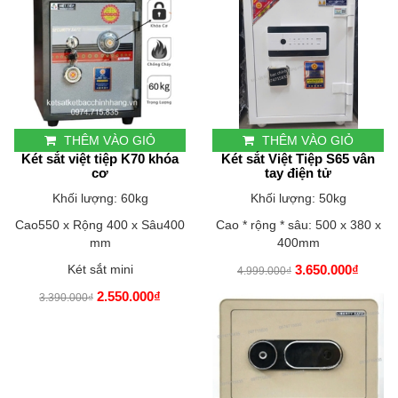
THÊM VÀO GIỎ
THÊM VÀO GIỎ
Két sắt việt tiệp K70 khóa
Két sắt Việt Tiệp S65 vân
cơ
tay điện tử
Khối lượng: 60kg
Khối lượng: 50kg
Cao550 x Rộng 400 x Sâu400
Cao * rộng * sâu: 500 x 380 x
mm
400mm
Két sắt mini
3.650.000₫
4.999.000₫
2.550.000₫
3.390.000₫