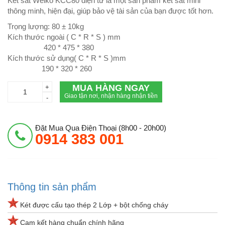
Két sắt Welko KCC80 điện tử là một sản phẩm két sắt mini
thông minh, hiện đại, giúp bảo vệ tài sản của bạn được tốt hơn.
Trọng lượng: 80 ± 10kg
Kích thước ngoài ( C * R * S ) mm
420 * 475 * 380
Kích thước sử dụng( C * R * S )mm
190 * 320 * 260
MUA HÀNG NGAY
+
Giao tận nơi, nhận hàng nhận tiền
-
Đặt Mua Qua Điện Thoại (8h00 - 20h00)
0914 383 001
Thông tin sản phẩm
Két được cấu tạo thép 2 Lớp + bột chống cháy
Cam kết hàng chuẩn chính hãng