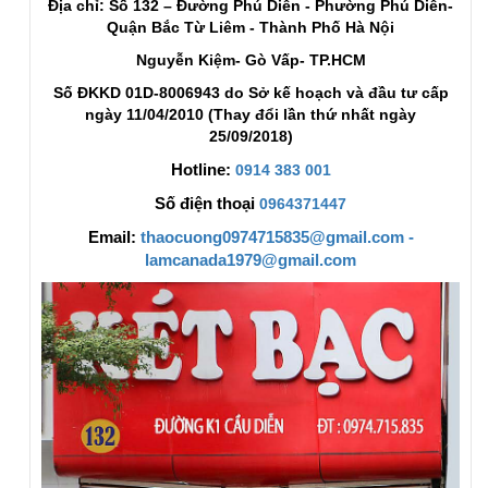
Địa chỉ: Số 132 – Đường Phú Diễn - Phường Phú Diễn-
Quận Bắc Từ Liêm - Thành Phố Hà Nội
Nguyễn Kiệm- Gò Vấp- TP.HCM
Số ĐKKD 01D-8006943 do Sở kế hoạch và đầu tư cấp
ngày 11/04/2010 (Thay đổi lần thứ nhất ngày
25/09/2018)
Hotline:
0914 383 001
Số điện thoại
0964371447
Email:
thaocuong0974715835@gmail.com -
lamcanada1979@gmail.com