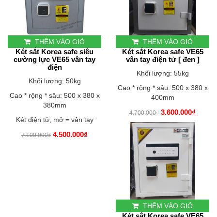
THÊM VÀO GIỎ
THÊM VÀO GIỎ
Két sắt Korea safe siêu
Két sắt Korea safe VE65
cường lực VE65 vân tay
vân tay điện tử [ đen ]
điện
Khối lượng: 55kg
Khối lượng: 50kg
Cao * rộng * sâu: 500 x 380 x
Cao * rộng * sâu: 500 x 380 x
400mm
380mm
3.600.000₫
4.700.000₫
Két điện tử, mở = vân tay
4.500.000₫
7.100.000₫
THÊM VÀO GIỎ
Két sắt Korea safe VE65