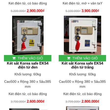
Két điện tử, có báo động
Két điện tử, mở = vân taY
2.900.000₫
3.900.000₫
5.200.000₫
5.100.000₫
THÊM VÀO GIỎ
THÊM VÀO GIỎ
Két sắt Korea safe EK54
Két sắt Korea safe EK54
điện tử đen
điện tử trắng
Khối lượng: 60kg
Khối lượng: 60kg
Cao500 x Rộng 380 x Sâu385
Cao500 x Rộng 380 x Sâu385
mm
mm
Két điện tử, có báo động
Két điện tử, có báo động
2.600.000₫
2.800.000₫
3.700.000₫
3.799.000₫