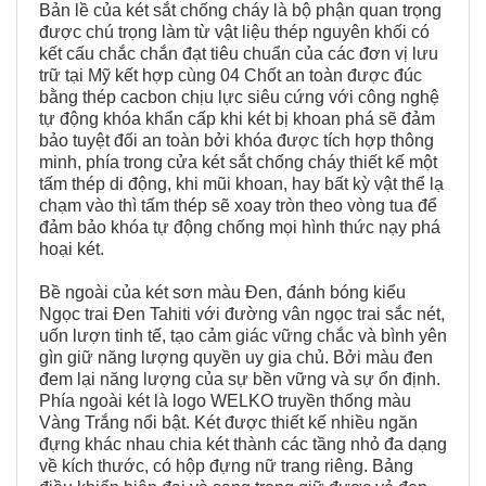
Bản lề của két sắt chống cháy là bộ phận quan trọng
được chú trọng làm từ vật liệu thép nguyên khối có
kết cấu chắc chắn đạt tiêu chuẩn của các đơn vị lưu
trữ tại Mỹ kết hợp cùng 04 Chốt an toàn được đúc
bằng thép cacbon chịu lực siêu cứng với công nghệ
tự động khóa khẩn cấp khi két bị khoan phá sẽ đảm
bảo tuyệt đối an toàn bởi khóa được tích hợp thông
minh, phía trong cửa két sắt chống cháy thiết kế một
tấm thép di động, khi mũi khoan, hay bất kỳ vật thể lạ
chạm vào thì tấm thép sẽ xoay tròn theo vòng tua để
đảm bảo khóa tự động chống mọi hình thức nạy phá
hoại két.
Bề ngoài của két sơn màu Đen, đánh bóng kiểu
Ngọc trai Đen Tahiti với đường vân ngọc trai sắc nét,
uốn lượn tinh tế, tạo cảm giác vững chắc và bình yên
gìn giữ năng lượng quyền uy gia chủ. Bởi màu đen
đem lại năng lượng của sự bền vững và sự ổn định.
Phía ngoài két là logo WELKO truyền thống màu
Vàng Trắng nổi bật. Két được thiết kế nhiều ngăn
đựng khác nhau chia két thành các tầng nhỏ đa dạng
về kích thước, có hộp đựng nữ trang riêng. Bảng