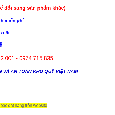
hể đổi sang sản phẩm khác)
ình miến phí
ản xuất
ễ
83.001 - 0974.715.835
G VÀ AN TOÀN KHO QUỸ VIỆT NAM
oặc đặt hàng trên website