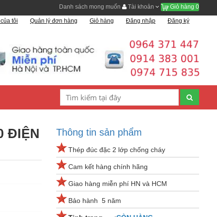
Danh sách mong muốn
Tài khoản
Giỏ hàng
0
của tôi
Quản lý đơn hàng
Giỏ hàng
Đăng nhập
Đăng ký
 ĐIỆN
Thông tin sản phẩm
Thép đúc đặc 2 lớp chống cháy
Cam kết hàng chính hãng
Giao hàng miễn phí HN và HCM
Bảo hành 5 năm