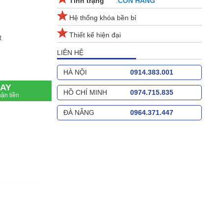
Tinh trạng
:
CÒN
HÀNG
Hệ thống khóa bền bỉ
Thiết kế hiện đại
t
LIÊN HỆ
HÀ NỘI
0914.383.001
AY
HỒ CHÍ MINH
0974.715.835
ận tiền
ĐÀ NẴNG
0964.371.447