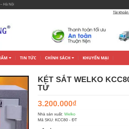
 – Hà Nội
Tài khoản 
HẨM
TIN TỨC
CHÍNH SÁCH
KHUYẾN MẠI
KÉT SẮT WELKO KCC80
TỬ
3.200.000₫
Nhà sản xuất:
Welko
Mã SKU:
KCC80 - ÐT