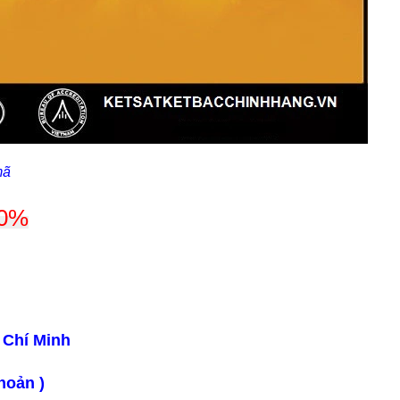
mã
00%
 Chí Minh
hoản )