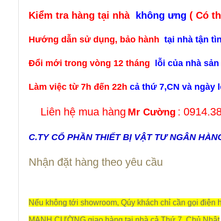
Kiểm tra hàng tại nhà
không ưng
( Có t
Hướng dẫn sử dụng, bảo hành
tại nhà tận t
Đổi mới trong vòng 12 tháng
lỗi của nhà s
Làm việc từ 7h đến 22h
cả thứ 7,CN và ngày l
Liên hệ
mua hàng
: 0914.3
Mr Cường
C.TY CỔ PHẦN THIẾT BỊ VẬT TƯ NGÂN HÀN
Nhận đặt hàng theo yêu cầu
Nếu không tới showroom, Qúy khách chỉ cần gọi điện h
MẠNH CƯỜNG giao hàng tại nhà cả Thứ 7, Chủ Nhật