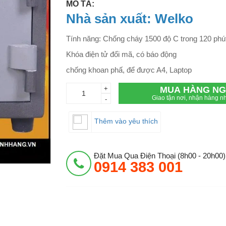
MÔ TẢ:
Nhà sản xuất: Welko
Tính năng: Chống cháy 1500 độ C trong 120 phú
Khóa điện tử đổi mã, có báo động
chống khoan phấ, để được A4, Laptop
+
MUA HÀNG NG
Giao tận nơi, nhận hàng nh
-
Thêm vào yêu thích
Đặt Mua Qua Điện Thoại (8h00 - 20h00)
0914 383 001