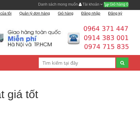
Danh sách mong muốn
Tài khoản
Giỏ hàng
0
của tôi
Quản lý đơn hàng
Giỏ hàng
Đăng nhập
Đăng ký
 giá tốt