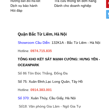
Tra cứu thông tin đơn hàng
Hướng dẫn đổi mã két
Dịch vụ bảo hành
Dành cho doanh nghiệp
Hỏi đáp
Quận Bắc Từ Liêm, Hà Nội
Showroom Cầu Diễn
:
132K1A - Bắc Từ Liêm - Hà Nội
Hotline:
0974.715.835
TỔNG KHO KÉT SẮT MẠNH CƯỜNG: HƯNG YÊN -
OCEANPARK
Số 86 Tôn Đức Thắng, Đống Đa
Số 75: Xuân Đỉnh,Lạc Long Quân, Tây Hồ
Hotline:
0914.383.001
Số 370:
Xuân Thủy, Cầu Giấy, Hà Nội
Số18: Văn phòng Gia Lâm - Ngô Gia Tự