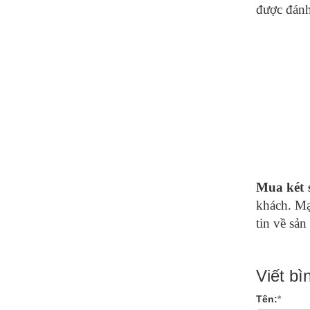
được đánh
Mua két 
khách. Mạ
tin về sả
Viết bì
Tên:
*