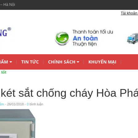
 – Hà Nội
Tài khoản 
HẨM
TIN TỨC
CHÍNH SÁCH
KHUYẾN MẠI
 tốt
két sắt chống cháy Hòa Phát
Lâm
- 26/01/2018 -
0
bình luận