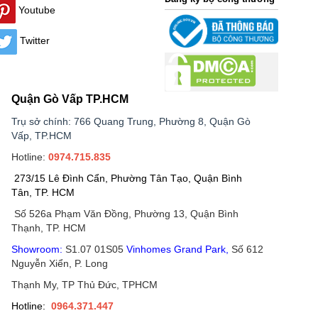
Youtube
Twitter
Quận Gò Vấp TP.HCM
Trụ sở chính: 766 Quang Trung, Phường 8, Quận Gò
Vấp, TP.HCM
Hotline:
0974.715.835
273/15 Lê Đình Cẩn, Phường Tân Tạo, Quận Bình
Tân, TP. HCM
Số 526a Phạm Văn Đồng, Phường 13, Quận Bình
Thạnh, TP. HCM
Showroom:
S1.07 01S05
Vinhomes Grand Park
,
Số 612
Nguyễn Xiển, P. Long
Thạnh My, TP Thủ Đức, TPHCM
Hotline:
0964.371.447