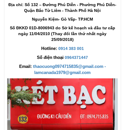
Địa chỉ: Số 132 – Đường Phú Diễn - Phường Phú Diễn-
Quận Bắc Từ Liêm - Thành Phố Hà Nội
Nguyễn Kiệm- Gò Vấp- TP.HCM
Số ĐKKD 01D-8006943 do Sở kế hoạch và đầu tư cấp
ngày 11/04/2010 (Thay đổi lần thứ nhất ngày
25/09/2018)
Hotline:
0914 383 001
Số điện thoại
0964371447
Email:
thaocuong0974715835@gmail.com -
lamcanada1979@gmail.com