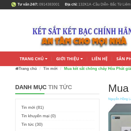
Tư vấn 24/7:
0914383001
Địa chỉ:
132K1A -Cầu Diễn- Bắc Từ Liêm
TRANG CHỦ
GIỚI THIỆU
LIÊN HỆ
SẢN P
Trang chủ
Tin mới
Mua két sắt chống cháy Hòa Phát giá
Mua 
DANH MỤC
TIN TỨC
Nguyễn Hồng 
Tin mới (81)
Tin khuyến mại (0)
Tin tức (30)