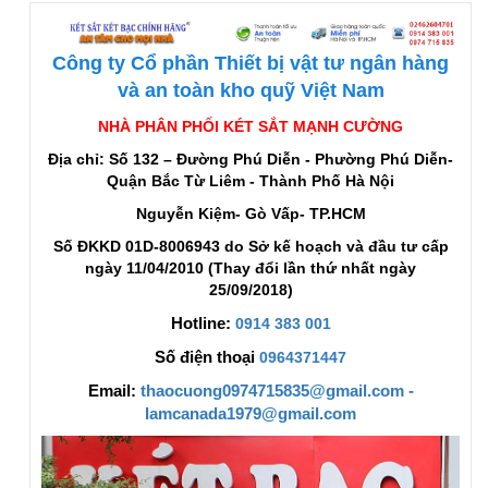
Công ty Cổ phần Thiết bị vật tư ngân hàng
và an toàn kho quỹ Việt Nam
NHÀ PHÂN PHỐI KÉT SẮT MẠNH CƯỜNG
Địa chỉ: Số 132 – Đường Phú Diễn - Phường Phú Diễn-
Quận Bắc Từ Liêm - Thành Phố Hà Nội
Nguyễn Kiệm- Gò Vấp- TP.HCM
Số ĐKKD 01D-8006943 do Sở kế hoạch và đầu tư cấp
ngày 11/04/2010 (Thay đổi lần thứ nhất ngày
25/09/2018)
Hotline:
0914 383 001
Số điện thoại
0964371447
Email:
thaocuong0974715835@gmail.com -
lamcanada1979@gmail.com