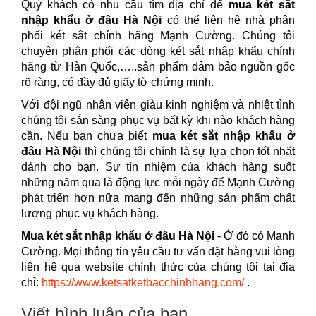
Quý khách có nhu cầu tìm địa chỉ để
mua két sắt
nhập khẩu ở đâu Hà Nội
có thể liên hệ nhà phân
phối két sắt chính hãng Mạnh Cường. Chúng tôi
chuyên phân phối các dòng két sắt nhập khẩu chính
hãng từ Hàn Quốc,…..sản phẩm đảm bảo nguồn gốc
rõ ràng, có đầy đủ giấy tờ chứng minh.
Với đội ngũ nhân viên giàu kinh nghiệm và nhiệt tình
chúng tôi sẵn sàng phục vụ bất kỳ khi nào khách hàng
cần. Nếu bạn chưa biết
mua két sắt nhập khẩu ở
đâu Hà Nội
thì chúng tôi chính là sự lựa chọn tốt nhất
dành cho bạn. Sự tín nhiệm của khách hàng suốt
những năm qua là động lực mỗi ngày để Mạnh Cường
phát triển hơn nữa mang đến những sản phẩm chất
lượng phục vụ khách hàng.
Mua két sắt nhập khẩu ở đâu Hà Nội
- Ở đó có Mạnh
Cường. Mọi thông tin yêu cầu tư vấn đặt hàng vui lòng
liên hệ qua website chính thức của chúng tôi tại địa
chỉ:
https://www.ketsatketbacchinhhang.com/
.
Viết bình luận của bạn