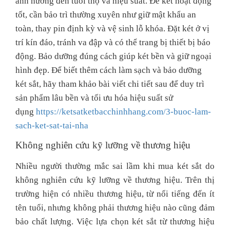
ảnh hưởng đến tuổi thọ và hiệu suất. Để két hoạt động
tốt, cần bảo trì thường xuyên như giữ mật khẩu an
toàn, thay pin định kỳ và vệ sinh lỗ khóa. Đặt két ở vị
trí kín đáo, tránh va đập và có thể trang bị thiết bị báo
động. Bảo dưỡng đúng cách giúp két bền và giữ ngoại
hình đẹp. Để biết thêm cách làm sạch và bảo dưỡng
két sắt, hãy tham khảo bài viết chi tiết sau để duy trì
sản phẩm lâu bền và tối ưu hóa hiệu suất sử
dụng
https://ketsatketbacchinhhang.com/3-buoc-lam-
sach-ket-sat-tai-nha
Không nghiên cứu kỹ lưỡng về thương hiệu
Nhiều người thường mắc sai lầm khi mua két sắt do
không nghiên cứu kỹ lưỡng về thương hiệu. Trên thị
trường hiện có nhiều thương hiệu, từ nổi tiếng đến ít
tên tuổi, nhưng không phải thương hiệu nào cũng đảm
bảo chất lượng. Việc lựa chọn két sắt từ thương hiệu