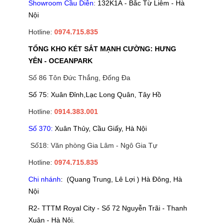
Showroom Cầu Diễn
:
132K1A - Bắc Từ Liêm - Hà
Nội
Hotline:
0974.715.835
TỔNG KHO KÉT SẮT MẠNH CƯỜNG: HƯNG
YÊN - OCEANPARK
Số 86 Tôn Đức Thắng, Đống Đa
Số 75: Xuân Đỉnh,Lạc Long Quân, Tây Hồ
Hotline:
0914.383.001
Số 370:
Xuân Thủy, Cầu Giấy, Hà Nội
Số18: Văn phòng Gia Lâm - Ngô Gia Tự
Hotline:
0974.715.835
Chi nhánh
: (Quang Trung, Lê Lợi ) Hà Đông, Hà
Nội
R2- TTTM Royal City - Số 72 Nguyễn Trãi - Thanh
Xuân - Hà Nội.