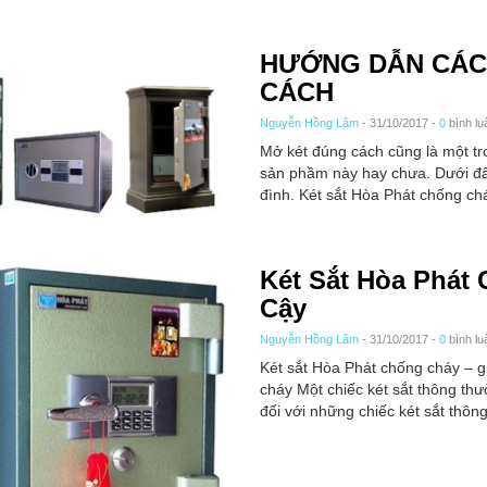
HƯỚNG DẪN CÁC
CÁCH
Nguyễn Hồng Lâm
- 31/10/2017 -
0
bình lu
Mở két đúng cách cũng là một tro
sản phầm này hay chưa. Dưới đây
đình. Két sắt Hòa Phát chống ch
Két Sắt Hòa Phát
Cậy
Nguyễn Hồng Lâm
- 31/10/2017 -
0
bình lu
Két sắt Hòa Phát chống cháy – gi
cháy Một chiếc két sắt thông th
đối với những chiếc két sắt thôn