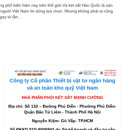
ng phổ biến hiện nay trên thế giới.Và két sắt Hàn Quốc là sản
người Việt Nam tin dùng lựa chọn. Nhưng không phải ai cũng
ay từ lần...
Công ty Cổ phần Thiết bị vật tư ngân hàng
và an toàn kho quỹ Việt Nam
NHÀ PHÂN PHỐI KÉT SẮT MẠNH CƯỜNG
Địa chỉ: Số 132 – Đường Phú Diễn - Phường Phú Diễn-
Quận Bắc Từ Liêm - Thành Phố Hà Nội
Nguyễn Kiệm- Gò Vấp- TP.HCM
Số ĐKKD 01D-8006943 do Sở kế hoạch và đầu tư cấp