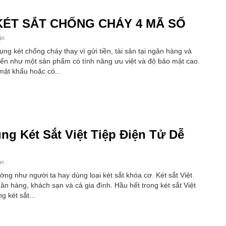
ÉT SẮT CHỐNG CHÁY 4 MÃ SỐ
ận
g két chống cháy thay vì gửi tiền, tài sản tại ngân hàng và
đến như một sản phẩm có tính năng ưu việt và độ bảo mật cao.
ật khẩu hoặc có...
g Két Sắt Việt Tiệp Điện Tử Dễ
ận
dường như người ta hay dùng loại két sắt khóa cơ. Két sắt Việt
ân hàng, khách sạn và cả gia đình. Hầu hết trong két sắt Việt
 két sắt...