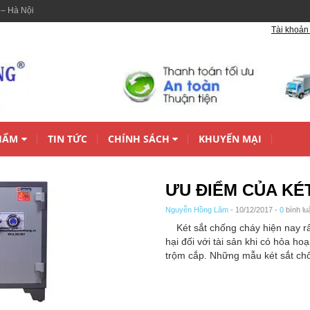
 – Hà Nội
Tài khoản 
HẨM
TIN TỨC
CHÍNH SÁCH
KHUYẾN MẠI
ƯU ĐIỂM CỦA KÉ
Nguyễn Hồng Lâm
- 10/12/2017 -
0
bình lu
Két sắt chống cháy hiện nay rất
hại đối với tài sản khi có hỏa ho
trộm cắp. Những mẫu két sắt chố