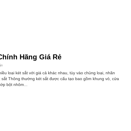
 Chính Hãng Giá Rẻ
ận
hiều loại két sắt với giá cả khác nhau, tùy vào chủng loại, nhãn
t sắt Thông thường két sắt được cấu tạo bao gồm khung vỏ, cửa
lớp bột nhôm...