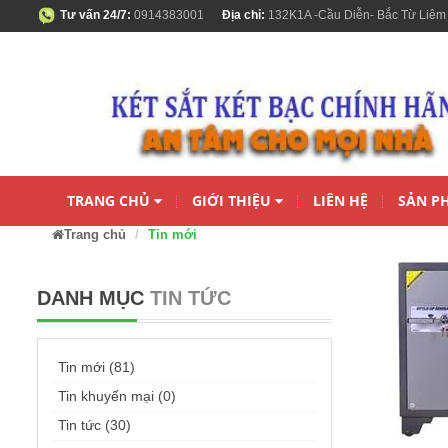
Tư vấn 24/7:
0914383001
Địa chỉ:
132K1A -Cầu Diễn- Bắc Từ Liêm
TRANG CHỦ
GIỚI THIỆU
LIÊN HỆ
SẢN P
Trang chủ
Tin mới
DANH MỤC
TIN TỨC
Tin mới (81)
Tin khuyến mại (0)
Tin tức (30)