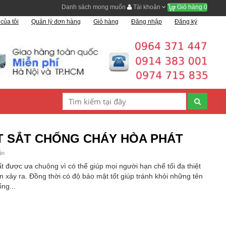
Danh sách mong muốn
Tài khoản
Giỏ hàng
0
của tôi
Quản lý đơn hàng
Giỏ hàng
Đăng nhập
Đăng ký
T SẮT CHỐNG CHÁY HÒA PHÁT
ận
 được ưa chuộng vì có thể giúp mọi người hạn chế tối đa thiệt
ạn xảy ra. Đồng thời có độ bảo mật tốt giúp tránh khỏi những tên
ng...