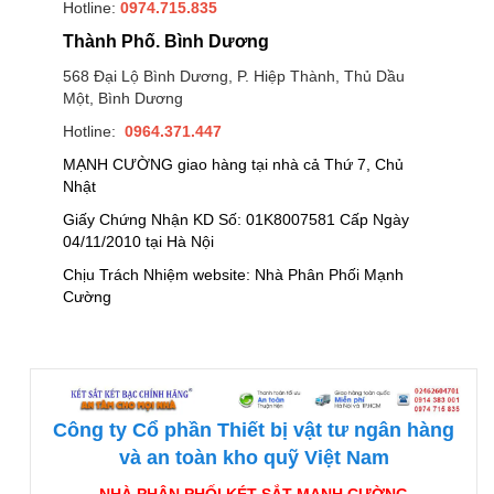
Hotline:
0974.715.835
Thành Phố. Bình Dương
568 Đại Lộ Bình Dương, P. Hiệp Thành, Thủ Dầu
Một, Bình Dương
Hotline:
0964.371.447
MẠNH CƯỜNG giao hàng tại nhà cả Thứ 7, Chủ
Nhật
Giấy Chứng Nhận KD Số: 01K8007581 Cấp Ngày
04/11/2010 tại Hà Nội
Chịu Trách Nhiệm website: Nhà Phân Phối Mạnh
Cường
Công ty Cổ phần Thiết bị vật tư ngân hàng
và an toàn kho quỹ Việt Nam
NHÀ PHÂN PHỐI KÉT SẮT MẠNH CƯỜNG