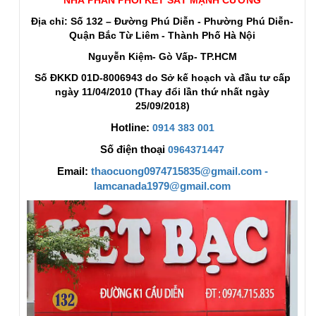
Địa chỉ: Số 132 – Đường Phú Diễn - Phường Phú Diễn-
Quận Bắc Từ Liêm - Thành Phố Hà Nội
Nguyễn Kiệm- Gò Vấp- TP.HCM
Số ĐKKD 01D-8006943 do Sở kế hoạch và đầu tư cấp
ngày 11/04/2010 (Thay đổi lần thứ nhất ngày
25/09/2018)
Hotline:
0914 383 001
Số điện thoại
0964371447
Email:
thaocuong0974715835@gmail.com -
lamcanada1979@gmail.com