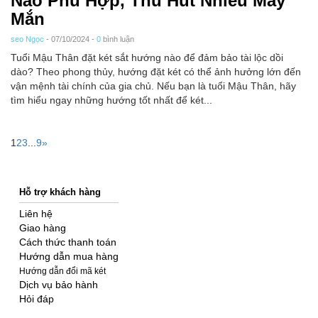
Nào Phù Hợp, Thu Hút Nhiều May
Mắn
seo Ngọc
- 07/10/2024 -
0
bình luận
Tuổi Mậu Thân đặt két sắt hướng nào để đảm bảo tài lộc dồi
dào? Theo phong thủy, hướng đặt két có thể ảnh hưởng lớn đến
vận mệnh tài chính của gia chủ. Nếu bạn là tuổi Mậu Thân, hãy
tìm hiểu ngay những hướng tốt nhất để két...
1
2
3
...
9
»
Hỗ trợ khách hàng
Liên hệ
Giao hàng
Cách thức thanh toán
Hướng dẫn mua hàng
Hướng dẫn đổi mã két
Dịch vụ bảo hành
Hỏi đáp