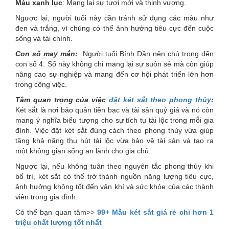
Màu xanh lục
: Mang lại sự tươi mới và thịnh vượng.
Ngược lại, người tuổi này cần tránh sử dụng các màu như
đen và trắng, vì chúng có thể ảnh hưởng tiêu cực đến cuộc
sống và tài chính.
Con số may mắn:
Người tuổi Bính Dần nên chú trọng đến
con số 4. Số này không chỉ mang lại sự suôn sẻ mà còn giúp
nâng cao sự nghiệp và mang đến cơ hội phát triển lớn hơn
trong công việc.
Tầm quan trọng của việc
đặt két sắt theo phong thủy
:
Két sắt là nơi bảo quản tiền bạc và tài sản quý giá và nó còn
mang ý nghĩa biểu tượng cho sự tích tụ tài lộc trong mỗi gia
đình. Việc đặt két sắt đúng cách theo phong thủy vừa giúp
tăng khả năng thu hút tài lộc vừa bảo vệ tài sản và tạo ra
một không gian sống an lành cho gia chủ.
Ngược lại, nếu không tuân theo nguyên tắc phong thủy khi
bố trí, két sắt có thể trở thành nguồn năng lượng tiêu cực,
ảnh hưởng không tốt đến vận khí và sức khỏe của các thành
viên trong gia đình.
Có thể bạn quan tâm>>
99+ Mẫu két sắt giá rẻ chỉ hơn 1
triệu chất lượng tốt nhất