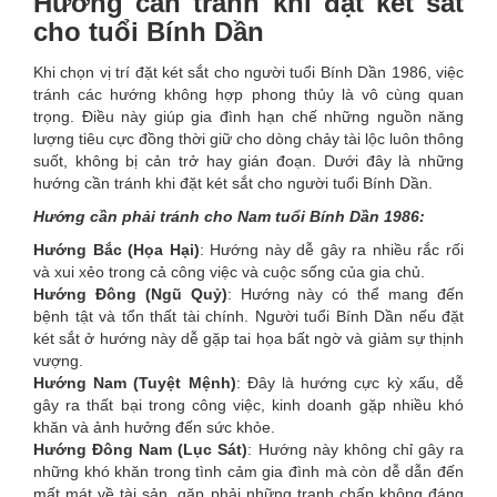
Hướng cần tránh khi đặt két sắt
cho tuổi Bính Dần
Khi chọn vị trí đặt két sắt cho người tuổi Bính Dần 1986, việc
tránh các hướng không hợp phong thủy là vô cùng quan
trọng. Điều này giúp gia đình hạn chế những nguồn năng
lượng tiêu cực đồng thời giữ cho dòng chảy tài lộc luôn thông
suốt, không bị cản trở hay gián đoạn. Dưới đây là những
hướng cần tránh khi đặt két sắt cho người tuổi Bính Dần.
Hướng cần phải tránh cho Nam tuổi Bính Dần 1986:
Hướng Bắc (Họa Hại)
: Hướng này dễ gây ra nhiều rắc rối
và xui xẻo trong cả công việc và cuộc sống của gia chủ.
Hướng Đông (Ngũ Quỷ)
: Hướng này có thể mang đến
bệnh tật và tổn thất tài chính. Người tuổi Bính Dần nếu đặt
két sắt ở hướng này dễ gặp tai họa bất ngờ và giảm sự thịnh
vượng.
Hướng Nam (Tuyệt Mệnh)
: Đây là hướng cực kỳ xấu, dễ
gây ra thất bại trong công việc, kinh doanh gặp nhiều khó
khăn và ảnh hưởng đến sức khỏe.
Hướng Đông Nam (Lục Sát)
: Hướng này không chỉ gây ra
những khó khăn trong tình cảm gia đình mà còn dễ dẫn đến
mất mát về tài sản, gặp phải những tranh chấp không đáng