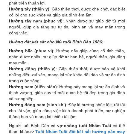
phát triển thuận lợi.
Hướng tây (thiên y)
: Gặp thiên thời, được che chở, đặc biệt
có lợi cho sức khỏe và giúp gia đình êm ấm.
Hướng tây nam (phục vị)
: Nhận được sự giúp đỡ từ mọi
người, giúp gia tăng sự tự tin, bình an và may mắn trong
công việc.
Hướng đặt két sắt cho Nữ tuổi Bính Dần 1986:
Hướng bắc (phục vị)
: Hướng này giúp củng cố tinh thần,
nhận được nhiều sự giúp đỡ từ bạn bè, người thân, gia tăng
may mắn.
Hướng đông (thiên y)
: Gặp thiên thời, được bảo vệ khỏi
những điều xui xẻo, mang lại sức khỏe dồi dào và sự ổn định
trong cuộc sống.
Hướng nam (diên niên)
: Hướng này mang lại sự ổn định và
thịnh vượng, giúp duy trì mối quan hệ tốt đẹp trong gia đình
và sự nghiệp.
Hướng đông nam (sinh khí)
: Đây là hướng phúc lộc, rất tốt
cho tài vận, giúp công việc kinh doanh phát triển, sự nghiệp
thăng hoa và mang lại nhiều tài lộc.
Người tuổi Bính Dần có
vợ chồng tuổi Nhâm Tuất
có thể
tham khảo>>
Tuổi Nhâm Tuất đặt két sắt hướng nào may