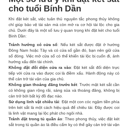
cho tuổi Bính Dần
Khi đặt két sắt, việc tuân thủ nguyên tắc phong thủy không
chỉ giúp bảo vệ tài sản mà còn mở ra cơ hội tài lộc cho gia
chủ. Dưới đây là một số lưu ý quan trọng khi đặt két cho tuổi
Bính Dần:
Tránh hướng có cửa sổ
: Nếu két sắt được đặt ở hướng
Đông Nam hoặc Tây và có cửa sổ gần đó, bạn nên giữ cửa
sổ đóng. Việc mở cửa sổ có thể khiến tài lộc bị cuốn đi, ảnh
hưởng xấu đến tài chính.
Không đặt đối diện cửa ra vào
: Đặt két sắt đối diện trực
tiếp với cửa ra vào được coi là điềm xấu. Hành động này có
thể cản trở tài vận của gia chủ.
Không gian thoáng đãng trước két
: Trước mặt két sắt cần
có không gian rộng rãi, sáng sủa và thoáng đãng, không bị
cản trở bởi bất kỳ đồ đạc nào.
Sử dụng linh vật chiêu tài
: Đặt một con cóc ngậm tiền phía
trên két sắt là một cách hiệu quả để chiêu tài. Đây được coi
là linh vật mang lại lộc phát cho ngôi nhà.
Tránh đặt trong tủ quần áo
: Theo phong thủy, việc đặt két
sắt trong tủ quần áo là điều cấm kỵ có thể gây cản trở tài vận