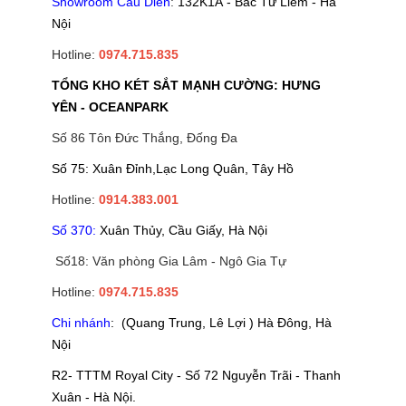
Showroom Cầu Diễn
:
132K1A - Bắc Từ Liêm - Hà
Nội
Hotline:
0974.715.835
TỔNG KHO KÉT SẮT MẠNH CƯỜNG: HƯNG
YÊN - OCEANPARK
Số 86 Tôn Đức Thắng, Đống Đa
Số 75: Xuân Đỉnh,Lạc Long Quân, Tây Hồ
Hotline:
0914.383.001
Số 370:
Xuân Thủy, Cầu Giấy, Hà Nội
Số18: Văn phòng Gia Lâm - Ngô Gia Tự
Hotline:
0974.715.835
Chi nhánh
: (Quang Trung, Lê Lợi ) Hà Đông, Hà
Nội
R2- TTTM Royal City - Số 72 Nguyễn Trãi - Thanh
Xuân - Hà Nội.