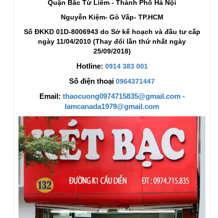
Quận Bắc Từ Liêm - Thành Phố Hà Nội
Nguyễn Kiệm- Gò Vấp- TP.HCM
Số ĐKKD 01D-8006943 do Sở kế hoạch và đầu tư cấp
ngày 11/04/2010 (Thay đổi lần thứ nhất ngày
25/09/2018)
Hotline:
0914 383 001
Số điện thoại
0964371447
Email:
thaocuong0974715835@gmail.com -
lamcanada1979@gmail.com