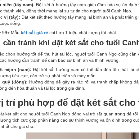
 niên (tây nam):
Đặt két ở hướng tây nam giúp đảm bảo sự ổn định 
 thành viên, đồng thời mang lại sự tự tin cho người tuổi Canh Ngọ.
 vị (tây):
Đặt két sắt theo hướng tây mang lại bình an và phát triển gi
 cuộc sống.
> 99+ Mẫu
két sắt giá rẻ
chỉ hơn 1 triệu chất lượng tốt nhất
cần tránh khi đặt két sắt cho tuổi Can
ệc chọn hướng tốt để thu hút tài lộc, người tuổi Canh Ngọ cũng cần 
 các hướng cần tránh để đảm bảo sự bình an và thịnh vượng.
t mệnh (nam):
Đặt két sắt hướng nam có thể dẫn đến tổn thất tài 
ượng tiêu cực, cản trở sự phát triển và may mắn.
 quỷ (đông):
Hướng đông dễ gây ra rắc rối và tranh chấp không đán
ng đến hòa thuận và tài lộc trong gia đình.
ị trí phù hợp để đặt két sắt ch
đặt két sắt cho người tuổi Canh Ngọ đóng vai trò rất quan trọng để tối 
 lượng tích cực góp phần nâng cao sự thịnh vượng và ổn định trong cuộ
ốt nhất cho gia chủ.