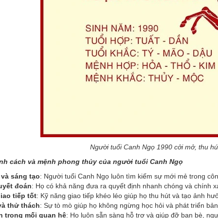
Người tuổi Canh Ngọ 1990 cởi mở, thu hút
ính cách và mệnh phong thủy của người tuổi Canh Ngọ
và sáng tạo
: Người tuổi Canh Ngọ luôn tìm kiếm sự mới mẻ trong côn
quyết đoán
: Họ có khả năng đưa ra quyết định nhanh chóng và chính x
ao tiếp tốt
: Kỹ năng giao tiếp khéo léo giúp họ thu hút và tạo ảnh h
à thử thách
: Sự tò mò giúp họ không ngừng học hỏi và phát triển bản
h trong mối quan hệ
: Họ luôn sẵn sàng hỗ trợ và giúp đỡ bạn bè, ngư