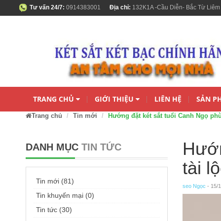
Tư vấn 24/7:
0914383001
Địa chỉ:
132K1A -Cầu Diễn- Bắc Từ Liêm
TRANG CHỦ
GIỚI THIỆU
LIÊN HỆ
SẢN P
Trang chủ
Tin mới
Hướng đặt két sắt tuổi Canh Ngọ phù
Hướn
DANH MỤC
TIN TỨC
tài l
Tin mới (81)
seo Ngọc
- 15/
Tin khuyến mại (0)
Tin tức (30)