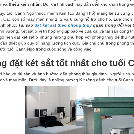
 và thiếu kiên nhẫn
: Đôi khi tính cách này dẫn đến khó khăn trong vi
ủy, tuổi Canh Ngọ thuộc mệnh Kim (Lộ Bàng Thổ) mang lại sự cứng
c. Các con số may mắn như 1, 2 và 6 cũng hỗ trợ cho họ. Lựa chọn n
ạnh phúc.
Tại sao
đặt két sắt theo phong thủy
quan trọng đối với 
ịnh vượng. Két sắt ở vị trí hợp lý giúp bảo vệ của cải và tài sản đồng
gọ nên đặt két sắt ở những hướng phù hợp với phong thuỷ để thu hú
cần thiết giúp duy trì năng lượng tích cực. Gia chủ chú trọng phong t
ười tuổi Canh Ngọ trong cuộc sống và công việc.
 đặt két sắt tốt nhất cho tuổi
nơi bảo vệ tài sản và ảnh hưởng đến phong thủy gia đình. Người sin
 lộc và may mắn. Dưới đây là những hướng lý tưởng dành cho tuổi Canh