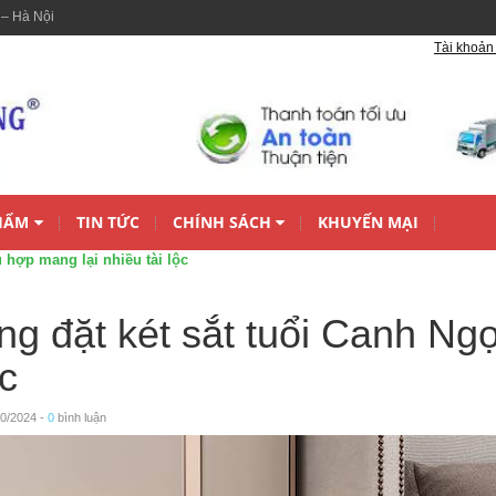
 – Hà Nội
Tài khoản 
HẨM
TIN TỨC
CHÍNH SÁCH
KHUYẾN MẠI
 hợp mang lại nhiều tài lộc
g đặt két sắt tuổi Canh Ng
ộc
10/2024 -
0
bình luận