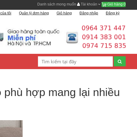
Danh sách mong muốn
Tài khoản
Giỏ hàng
0
của tôi
Quản lý đơn hàng
Giỏ hàng
Đăng nhập
Đăng ký
ọ phù hợp mang lại nhiều