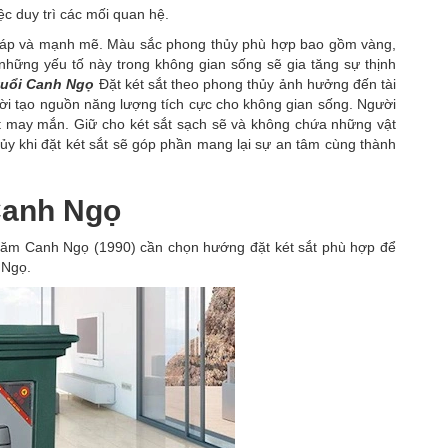
ệc duy trì các mối quan hệ.
 cáp và mạnh mẽ. Màu sắc phong thủy phù hợp bao gồm vàng,
hững yếu tố này trong không gian sống sẽ gia tăng sự thịnh
tuổi Canh Ngọ
Đặt két sắt theo phong thủy ảnh hưởng đến tài
 thời tạo nguồn năng lượng tích cực cho không gian sống. Người
t may mắn. Giữ cho két sắt sạch sẽ và không chứa những vật
hủy khi đặt két sắt sẽ góp phần mang lại sự an tâm cùng thành
 Canh Ngọ
h năm Canh Ngọ (1990) cần chọn hướng đặt két sắt phù hợp để
 Ngọ.