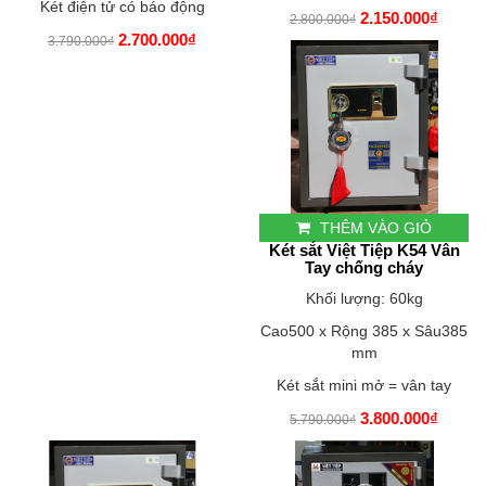
Két điện tử có báo động
2.150.000₫
2.800.000₫
2.700.000₫
3.790.000₫
THÊM VÀO GIỎ
Két sắt Việt Tiệp K54 Vân
Tay chống cháy
Khối lượng: 60kg
Cao500 x Rộng 385 x Sâu385
mm
Két sắt mini mở = vân tay
3.800.000₫
5.790.000₫