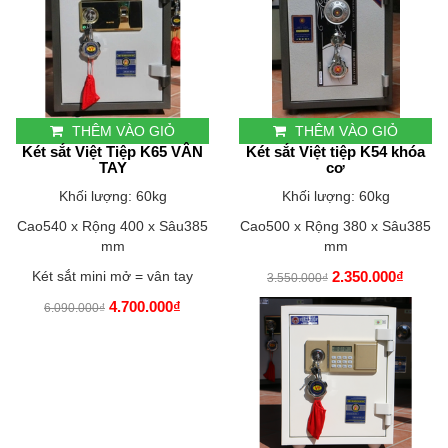
THÊM VÀO GIỎ
THÊM VÀO GIỎ
Két sắt Việt Tiệp K65 VÂN
Két sắt Việt tiệp K54 khóa
TAY
cơ
Khối lượng: 60kg
Khối lượng: 60kg
Cao540 x Rộng 400 x Sâu385
Cao500 x Rộng 380 x Sâu385
mm
mm
Két sắt mini mở = vân tay
2.350.000₫
3.550.000₫
4.700.000₫
6.090.000₫