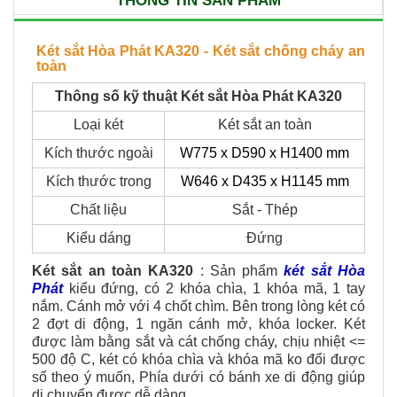
THÔNG TIN SẢN PHẨM
Két sắt Hòa Phát KA320 - Két sắt chống cháy an
toàn
Thông số kỹ thuật Két sắt Hòa Phát KA320
Loại két
Két sắt an toàn
Kích thước ngoài
W775 x D590 x H1400 mm
Kích thước trong
W646 x D435 x H1145
mm
Chất liệu
Sắt - Thép
Kiểu dáng
Đứng
Két sắt an toàn KA320
:
Sản phẩm
két sắt Hòa
Phát
kiểu đứng, có 2 khóa chìa, 1 khóa mã, 1 tay
nắm. Cánh mở với 4 chốt chìm. Bên trong lòng két có
2 đợt di động, 1 ngăn cánh mở, khóa locker
.
Két
được làm bằng sắt và cát chống cháy, chịu nhiệt <=
500 độ C, két có khóa chìa và khóa mã ko đổi được
số theo ý muốn, Phía dưới có bánh xe di động giúp
di chuyển được dễ dàng.