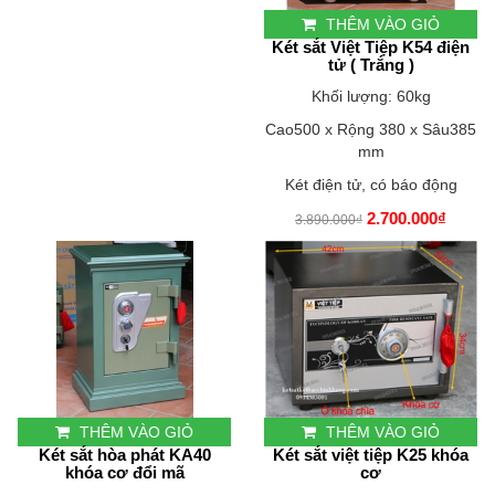
THÊM VÀO GIỎ
Két sắt Việt Tiệp K54 điện
tử ( Trắng )
Khối lượng: 60kg
Cao500 x Rộng 380 x Sâu385
mm
Két điện tử, có báo động
2.700.000₫
3.890.000₫
THÊM VÀO GIỎ
THÊM VÀO GIỎ
Két sắt hòa phát KA40
Két sắt việt tiệp K25 khóa
khóa cơ đổi mã
cơ