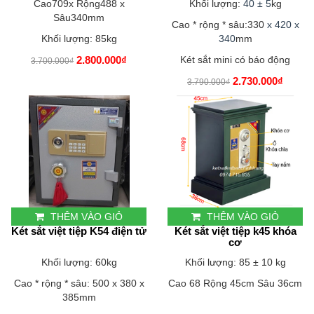
Cao709x Rộng488 x
Khối lượng:
40 ± 5
kg
Sâu340mm
Cao * rộng * sâu:330
x 420 x
Khối lượng: 85kg
340
mm
2.800.000₫
Két sắt mini có báo động
3.700.000₫
2.730.000₫
3.790.000₫
THÊM VÀO GIỎ
THÊM VÀO GIỎ
Két sắt việt tiệp K54 điện tử
Két sắt việt tiệp k45 khóa
cơ
Khối lượng: 60kg
Khối lượng: 85 ± 10 kg
Cao * rộng * sâu: 500 x 380 x
Cao 68 Rộng 45cm Sâu 36cm
385mm