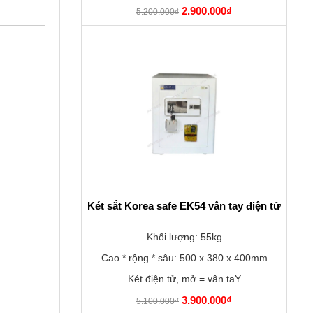
2.900.000₫
5.200.000₫
Két sắt Korea safe EK54 vân tay điện tử
Khối lượng: 55kg
Cao * rộng * sâu: 500 x 380 x 400mm
Két điện tử, mở = vân taY
3.900.000₫
5.100.000₫