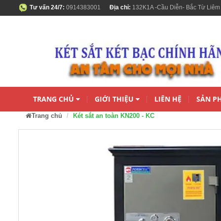
Tư vấn 24/7:
0914383001
Địa chỉ:
132K1A -Cầu Diễn- Bắc Từ Liêm
TRANG CHỦ
GIỚI THIỆU
LIÊN HỆ
SẢN P
Trang chủ
Két sắt an toàn KN200 - KC