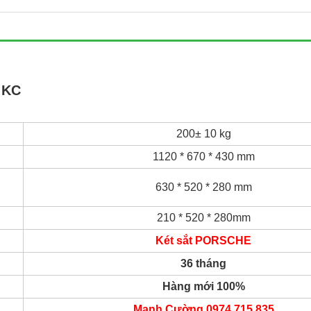
 KC
200± 10 kg
1120 * 670 * 430
mm
630 * 520 * 280
mm
210 * 520 * 280mm
Két sắt PORSCHE
36 tháng
Hàng mới 100%
Mạnh Cường 0974.715.835