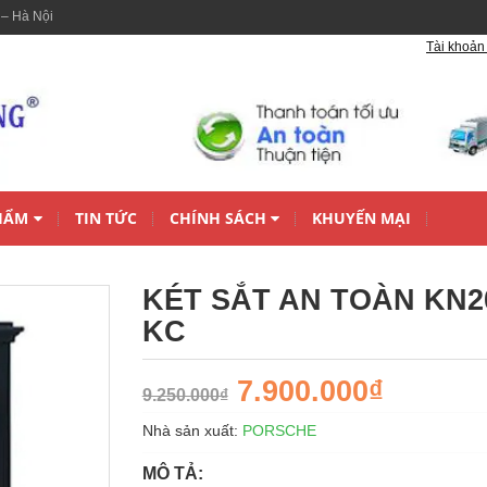
 – Hà Nội
Tài khoản 
HẨM
TIN TỨC
CHÍNH SÁCH
KHUYẾN MẠI
KÉT SẮT AN TOÀN KN20
KC
7.900.000₫
9.250.000₫
Nhà sản xuất:
PORSCHE
MÔ TẢ: