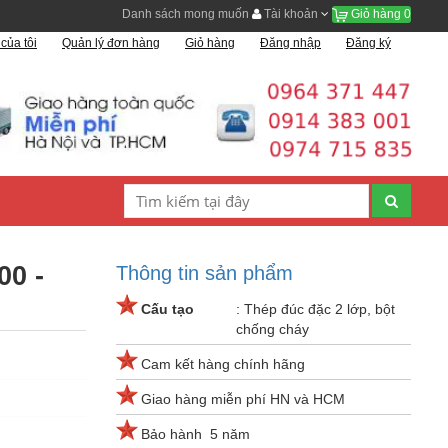
Danh sách mong muốn
Tài khoản
Giỏ hàng
0
của tôi
Quản lý đơn hàng
Giỏ hàng
Đăng nhập
Đăng ký
0 -
Thông tin sản phẩm
Cấu tạo
: Thép đúc đặc 2 lớp, bột
chống cháy
Cam kết hàng chính hãng
Giao hàng miễn phí HN và HCM
Bảo hành 5 năm