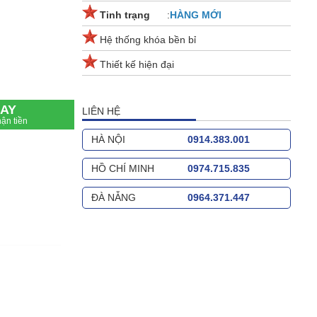
Tinh trạng
:
HÀNG MỚI
Hệ thống khóa bền bỉ
Thiết kế hiện đại
AY
LIÊN HỆ
ận tiền
HÀ NỘI
0914.383.001
HỒ CHÍ MINH
0974.715.835
ĐÀ NẴNG
0964.371.447