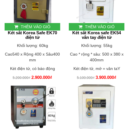
THÊM VÀO GIỎ
THÊM VÀO GIỎ
Két sắt Korea Safe EK70
Két sắt Korea safe EK54
điện tử
vân tay điện tử
Khối lượng: 60kg
Khối lượng: 55kg
Cao540 x Rộng 400 x Sâu400
Cao * rộng * sâu: 500 x 380 x
mm
400mm
Két điện tử, có báo động
Két điện tử, mở = vân taY
2.900.000₫
3.900.000₫
5.200.000₫
5.100.000₫