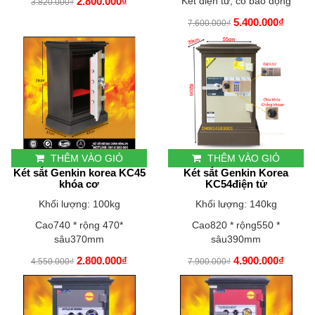
2.800.000₫
Két điện tử, có báo động
3.820.000₫
5.400.000₫
7.600.000₫
THÊM VÀO GIỎ
THÊM VÀO GIỎ
Két sắt Genkin korea KC45
Két sắt Genkin Korea
khóa cơ
KC54điện tử
Khối lượng: 100kg
Khối lượng: 140kg
Cao740 * rộng 470*
Cao820 * rộng550 *
sâu370mm
sâu390mm
2.800.000₫
4.900.000₫
4.550.000₫
7.900.000₫