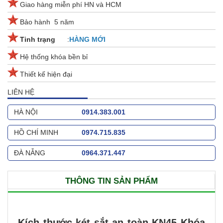
Giao hàng miễn phí HN và HCM
Bảo hành 5 năm
Tinh trạng
:
HÀNG MỚI
Hệ thống khóa bền bỉ
Thiết kế hiện đại
LIÊN HỆ
HÀ NỘI
0914.383.001
HỒ CHÍ MINH
0974.715.835
ĐÀ NẴNG
0964.371.447
THÔNG TIN SẢN PHẨM
Kích thước két sắt an toàn KN45 Khóa