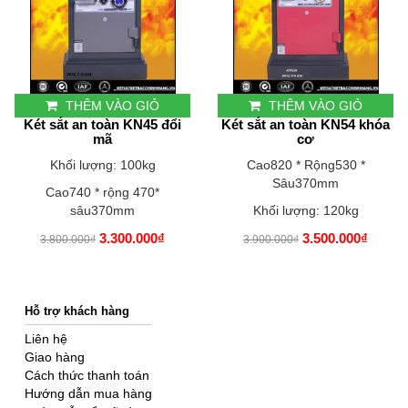
THÊM VÀO GIỎ
THÊM VÀO GIỎ
Két sắt an toàn KN45 đổi
Két sắt an toàn KN54 khóa
mã
cơ
Khối lượng: 100kg
Cao820 * Rộng530 *
Sâu370mm
Cao740 * rộng 470*
sâu370mm
Khối lượng: 120kg
3.300.000₫
3.500.000₫
3.800.000₫
3.900.000₫
Hỗ trợ khách hàng
Liên hệ
Giao hàng
Cách thức thanh toán
Hướng dẫn mua hàng