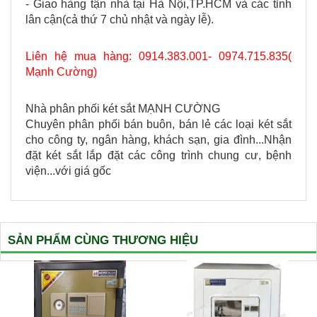
- Giao hàng tận nhà tại Hà Nội,TP.HCM và các tỉnh
lân cận(cả thứ 7 chủ nhật và ngày lễ).
Liên hệ mua hàng: 0914.383.001- 0974.715.835(
Mạnh Cường)
Nhà phân phối két sắt MẠNH CƯỜNG
Chuyên phân phối bán buôn, bán lẻ các loại két sắt
cho công ty, ngân hàng, khách sạn, gia đình...Nhận
đặt két sắt lắp đặt các công trình chung cư, bệnh
viện...với giá gốc
SẢN PHẨM CÙNG THƯƠNG HIỆU