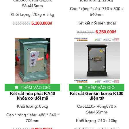
Cao560 x Rộng420 x
Khối lượng: 110kg
Sâu415mm
Cao * rộng * sâu: 710 x 500 x
Khối lượng: 70kg ± 5 kg
540mm
5.100.000₫
Két kết nối điện thoại
6.900.000₫
6.250.000₫
8.900.000₫
THÊM VÀO GIỎ
THÊM VÀO GIỎ
Két sắt hòa phát KA40
Két sắt Genkin korea K100
khóa cơ đổi mã
điện tử
Khối lượng: 85kg
Cao1110x Rộng670 x
Sâu455mm
Cao * rộng * sâu: 488 * 340 *
709mm
Khối lượng: 210
±
10kg