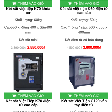
THÊM VÀO GIỎ
THÊM VÀO GIỎ
Két sắt việt tiệp K70 khóa
Két sắt việt tiệp K60 điện tử
cơ
cao cấp
Khối lượng: 60kg
Khối lượng: 50kg
Cao550 x Rộng 400 x Sâu400
Cao * rộng * sâu: 500 x 380 x
mm
400mm
Két sắt mini
Két điện tử có báo động
2.550.000₫
3.600.000₫
3.390.000₫
4.500.000₫
THÊM VÀO GIỎ
THÊM VÀO GIỎ
Két sắt Việt Tiệp K70 điện
Két sắt Việt Tiệp C120 vân
tử cao cấp
tay điện tử