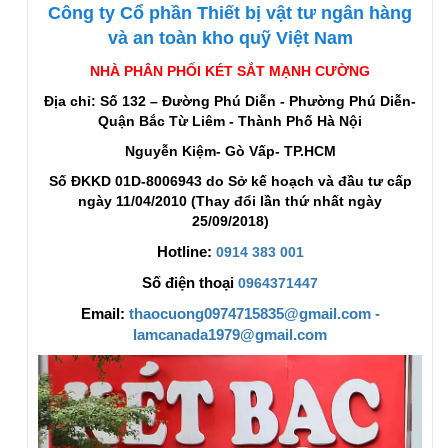
Công ty Cổ phần Thiết bị vật tư ngân hàng
và an toàn kho quỹ Việt Nam
NHÀ PHÂN PHỐI KÉT SẮT MẠNH CƯỜNG
Địa chỉ: Số 132 – Đường Phú Diễn - Phường Phú Diễn-
Quận Bắc Từ Liêm - Thành Phố Hà Nội
Nguyễn Kiệm- Gò Vấp- TP.HCM
Số ĐKKD 01D-8006943 do Sở kế hoạch và đầu tư cấp
ngày 11/04/2010 (Thay đổi lần thứ nhất ngày
25/09/2018)
Hotline:
0914 383 001
Số điện thoại
0964371447
Email:
thaocuong0974715835@gmail.com -
lamcanada1979@gmail.com