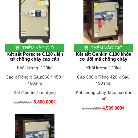
THÊM VÀO GIỎ
THÊM VÀO GIỎ
Két sắt Porsche C120 điện
Két sắt Genkin C100 khóa
tử chống cháy cao cấp
cơ đổi mã chống cháy
Khối lượng: 120kg
Khối lượng 120kg
Cao x Rộng x Sâu:668 * 450 *
Cao 630 x Rộng 420 x Sâu
460mm
490 mm
Két điện tử, báo động
Két chống cháy, khóa cơ đổi
mã
6.800.000₫
8.900.000₫
4.599.000₫
5.777.000₫