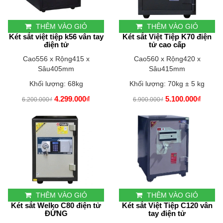
THÊM VÀO GIỎ
THÊM VÀO GIỎ
Két sắt việt tiệp k56 vân tay
Két sắt Việt Tiệp K70 điện
điện tử
tử cao cấp
Cao556 x Rộng415 x
Cao560 x Rộng420 x
Sâu405mm
Sâu415mm
Khối lượng: 68kg
Khối lượng: 70kg ± 5 kg
4.299.000₫
5.100.000₫
6.200.000₫
6.900.000₫
THÊM VÀO GIỎ
THÊM VÀO GIỎ
Két sắt Welko C80 điện tử
Két sắt Việt Tiệp C120 vân
ĐỨNG
tay điện tử