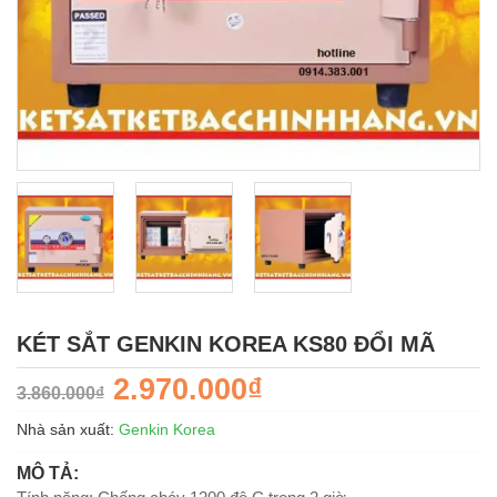
KÉT SẮT GENKIN KOREA KS80 ĐỔI MÃ
2.970.000₫
3.860.000₫
Nhà sản xuất:
Genkin Korea
MÔ TẢ: