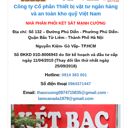
Công ty Cổ phần Thiết bị vật tư ngân hàng
và an toàn kho quỹ Việt Nam
NHÀ PHÂN PHỐI KÉT SẮT MẠNH CƯỜNG
Địa chỉ: Số 132 – Đường Phú Diễn - Phường Phú Diễn-
Quận Bắc Từ Liêm - Thành Phố Hà Nội
Nguyễn Kiệm- Gò Vấp- TP.HCM
Số ĐKKD 01D-8006943 do Sở kế hoạch và đầu tư cấp
ngày 11/04/2010 (Thay đổi lần thứ nhất ngày
25/09/2018)
Hotline:
0914 383 001
Số điện thoại
0964371447
Email:
thaocuong0974715835@gmail.com -
lamcanada1979@gmail.com