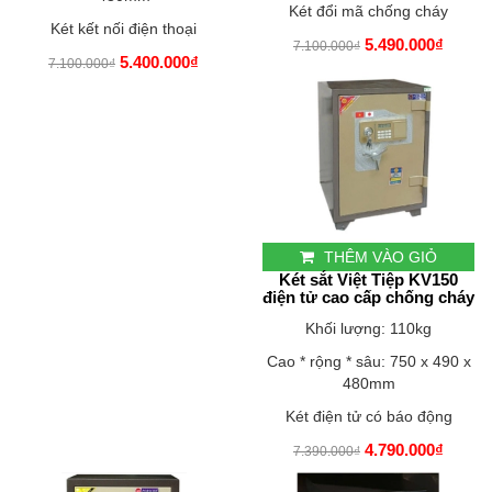
Két đổi mã chống cháy
Két kết nối điện thoại
5.490.000₫
7.100.000₫
5.400.000₫
7.100.000₫
THÊM VÀO GIỎ
Két sắt Việt Tiệp KV150
điện tử cao cấp chống cháy
Khối lượng: 110kg
Cao * rộng * sâu: 750 x 490 x
480mm
Két điện tử có báo động
4.790.000₫
7.390.000₫