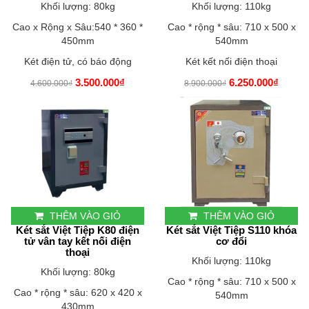
Khối lượng: 80kg
Khối lượng: 110kg
Cao x Rộng x Sâu:540 * 360 *
Cao * rộng * sâu: 710 x 500 x
450mm
540mm
Két điện tử, có báo động
Két kết nối điện thoại
3.500.000₫
6.250.000₫
4.600.000₫
8.900.000₫
THÊM VÀO GIỎ
THÊM VÀO GIỎ
Két sắt Việt Tiệp K80 điện
Két sắt Việt Tiệp S110 khóa
tử vân tay kết nối điện
cơ đổi
thoại
Khối lượng: 110kg
Khối lượng: 80kg
Cao * rộng * sâu: 710 x 500 x
Cao * rộng * sâu: 620 x 420 x
540mm
430mm