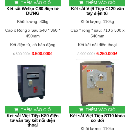
THÊM VÀO GIỎ
THÊM VÀO GIỎ
Két sắt Welko C80 điện tử
Két sắt Việt Tiệp C120 vân
ĐỨNG
tay điện tử
Khối lượng: 80kg
Khối lượng: 110kg
Cao x Rộng x Sâu:540 * 360 *
Cao * rộng * sâu: 710 x 500 x
450mm
540mm
Két điện tử, có báo động
Két kết nối điện thoại
3.500.000₫
6.250.000₫
4.600.000₫
8.900.000₫
THÊM VÀO GIỎ
THÊM VÀO GIỎ
Két sắt Việt Tiệp K80 điện
Két sắt Việt Tiệp S110 khóa
tử vân tay kết nối điện
cơ đổi
thoại
Khối lượng: 110kg