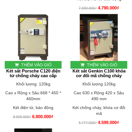
4.790.000₫
7.390.000₫
THÊM VÀO GIỎ
THÊM VÀO GIỎ
Két sắt Porsche C120 điện
Két sắt Genkin C100 khóa
tử chống cháy cao cấp
cơ đổi mã chống cháy
Khối lượng: 120kg
Khối lượng 120kg
Cao x Rộng x Sâu:668 * 450 *
Cao 630 x Rộng 420 x Sâu
460mm
490 mm
Két điện tử, báo động
Két chống cháy, khóa cơ đổi
mã
6.800.000₫
8.900.000₫
4.599.000₫
5.777.000₫