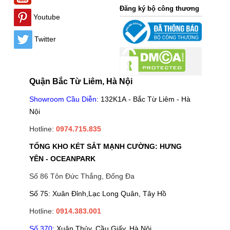
Đăng ký bộ công thương
Youtube
Twitter
Quận Bắc Từ Liêm, Hà Nội
Showroom Cầu Diễn
:
132K1A - Bắc Từ Liêm - Hà
Nội
Hotline:
0974.715.835
TỔNG KHO KÉT SẮT MẠNH CƯỜNG: HƯNG
YÊN - OCEANPARK
Số 86 Tôn Đức Thắng, Đống Đa
Số 75: Xuân Đỉnh,Lạc Long Quân, Tây Hồ
Hotline:
0914.383.001
Số 370:
Xuân Thủy, Cầu Giấy, Hà Nội