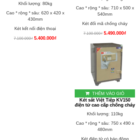
Khối lượng: 80kg
Cao * rộng * sâu: 710 x 500 x
Cao * rộng * sâu: 620 x 420 x
540mm
430mm
Két đổi mã chống cháy
Két kết nối điện thoại
5.490.000₫
7.100.000₫
5.400.000₫
7.100.000₫
THÊM VÀO GIỎ
Két sắt Việt Tiệp KV150
điện tử cao cấp chống cháy
Khối lượng: 110kg
Cao * rộng * sâu: 750 x 490 x
480mm
Két điện tử có báo động