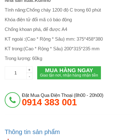
Nhà sản xuất:Kumho
Tính năng:Chống cháy 1200 độ C trong 60 phút
Khóa điện tử đổi mã có báo động
Chống khoan phá, để được A4
KT ngoài :(Cao * Rộng * Sâu) mm: 375*458*380
KT trong:(Cao * Rộng * Sâu) 200*315*235 mm
Trong lượng: 60kg
MUA HÀNG NGAY
+
Giao tận nơi, nhận hàng nhận tiền
-
Đặt Mua Qua Điện Thoại (8h00 - 20h00)
0914 383 001
Thông tin sản phẩm