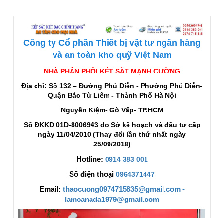
Công ty Cổ phần Thiết bị vật tư ngân hàng
và an toàn kho quỹ Việt Nam
NHÀ PHÂN PHỐI KÉT SẮT MẠNH CƯỜNG
Địa chỉ: Số 132 – Đường Phú Diễn - Phường Phú Diễn-
Quận Bắc Từ Liêm - Thành Phố Hà Nội
Nguyễn Kiệm- Gò Vấp- TP.HCM
Số ĐKKD 01D-8006943 do Sở kế hoạch và đầu tư cấp
ngày 11/04/2010 (Thay đổi lần thứ nhất ngày
25/09/2018)
Hotline:
0914 383 001
Số điện thoại
0964371447
Email:
thaocuong0974715835@gmail.com -
lamcanada1979@gmail.com