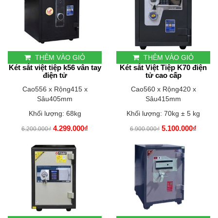
THÊM VÀO GIỎ
THÊM VÀO GIỎ
Két sắt việt tiệp k56 vân tay
Két sắt Việt Tiệp K70 điện
điện tử
tử cao cấp
Cao556 x Rộng415 x
Cao560 x Rộng420 x
Sâu405mm
Sâu415mm
Khối lượng: 68kg
Khối lượng: 70kg ± 5 kg
4.299.000₫
5.100.000₫
6.200.000₫
6.900.000₫