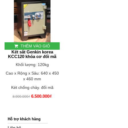
THÊM VÀO GIỎ
Két sắt Genkin korea
KCC120 khóa cơ đổi mã
Khối lượng: 120kg
Cao x Rộng x Sâu: 640 x 450
x 460 mm
Két chống cháy. đổi mã
6.500.000₫
8.900.000₫
Hỗ trợ khách hàng
Liên hệ