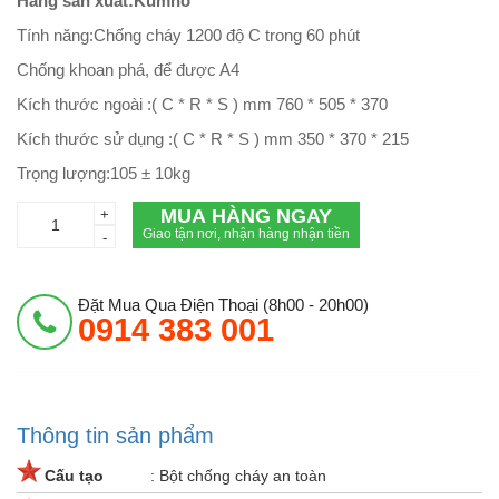
Hãng sản xuất:Kumho
Tính năng:Chống cháy 1200 độ C trong 60 phút
Chống khoan phá, để được A4
Kích thước ngoài :( C * R * S ) mm 760 * 505 * 370
Kích thước sử dụng :( C * R * S ) mm 350 * 370 * 215
Trọng lượng:105 ± 10kg
MUA HÀNG NGAY
+
Giao tận nơi, nhận hàng nhận tiền
-
Đặt Mua Qua Điện Thoại (8h00 - 20h00)
0914 383 001
Thông tin sản phẩm
Cấu tạo
: Bột chống cháy an toàn