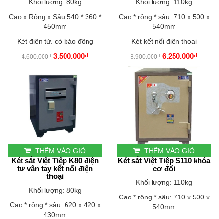
Khối lượng: 80kg
Khối lượng: 110kg
Cao x Rộng x Sâu:540 * 360 *
Cao * rộng * sâu: 710 x 500 x
450mm
540mm
Két điện tử, có báo động
Két kết nối điện thoại
3.500.000₫
6.250.000₫
4.600.000₫
8.900.000₫
THÊM VÀO GIỎ
THÊM VÀO GIỎ
Két sắt Việt Tiệp K80 điện
Két sắt Việt Tiệp S110 khóa
tử vân tay kết nối điện
cơ đổi
thoại
Khối lượng: 110kg
Khối lượng: 80kg
Cao * rộng * sâu: 710 x 500 x
Cao * rộng * sâu: 620 x 420 x
540mm
430mm