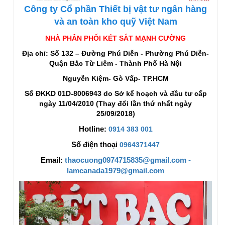
Công ty Cổ phần Thiết bị vật tư ngân hàng
và an toàn kho quỹ Việt Nam
NHÀ PHÂN PHỐI KÉT SẮT MẠNH CƯỜNG
Địa chỉ: Số 132 – Đường Phú Diễn - Phường Phú Diễn-
Quận Bắc Từ Liêm - Thành Phố Hà Nội
Nguyễn Kiệm- Gò Vấp- TP.HCM
Số ĐKKD 01D-8006943 do Sở kế hoạch và đầu tư cấp
ngày 11/04/2010 (Thay đổi lần thứ nhất ngày
25/09/2018)
Hotline:
0914 383 001
Số điện thoại
0964371447
Email:
thaocuong0974715835@gmail.com -
lamcanada1979@gmail.com