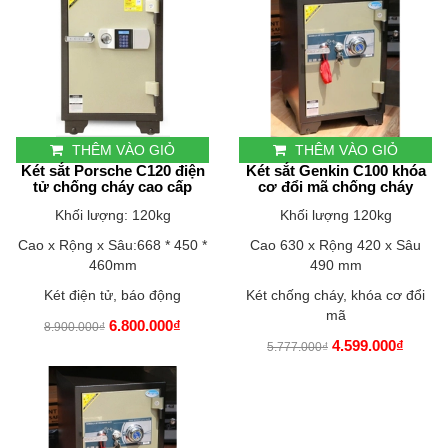
THÊM VÀO GIỎ
THÊM VÀO GIỎ
Két sắt Porsche C120 điện
Két sắt Genkin C100 khóa
tử chống cháy cao cấp
cơ đổi mã chống cháy
Khối lượng: 120kg
Khối lượng 120kg
Cao x Rộng x Sâu:668 * 450 *
Cao 630 x Rộng 420 x Sâu
460mm
490 mm
Két điện tử, báo động
Két chống cháy, khóa cơ đổi
mã
6.800.000₫
8.900.000₫
4.599.000₫
5.777.000₫