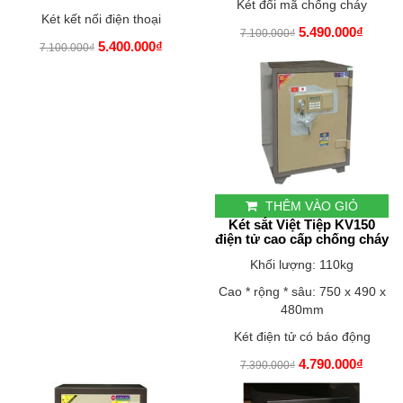
Két đổi mã chống cháy
Két kết nối điện thoại
5.490.000₫
7.100.000₫
5.400.000₫
7.100.000₫
THÊM VÀO GIỎ
Két sắt Việt Tiệp KV150
điện tử cao cấp chống cháy
Khối lượng: 110kg
Cao * rộng * sâu: 750 x 490 x
480mm
Két điện tử có báo động
4.790.000₫
7.390.000₫