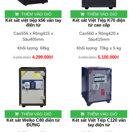
THÊM VÀO GIỎ
THÊM VÀO GIỎ
Két sắt việt tiệp k56 vân tay
Két sắt Việt Tiệp K70 điện
điện tử
tử cao cấp
Cao556 x Rộng415 x
Cao560 x Rộng420 x
Sâu405mm
Sâu415mm
Khối lượng: 68kg
Khối lượng: 70kg ± 5 kg
4.299.000₫
5.100.000₫
6.200.000₫
6.900.000₫
THÊM VÀO GIỎ
THÊM VÀO GIỎ
Két sắt Welko C80 điện tử
Két sắt Việt Tiệp C120 vân
ĐỨNG
tay điện tử