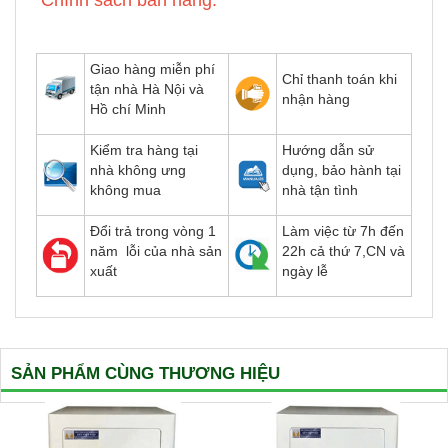
Chính sách bán hàng:
Giao hàng miễn phí
Chỉ thanh toán khi
tận nhà Hà Nội và
nhận hàng
Hồ chí Minh
Kiểm tra hàng tại
Hướng dẫn sử
nhà không ưng
dụng, bảo hành tại
không mua
nhà tận tình
Đổi trả trong vòng 1
Làm việc từ 7h đến
năm lỗi của nhà sản
22h cả thứ 7,CN và
xuất
ngày lễ
SẢN PHẨM CÙNG THƯƠNG HIỆU