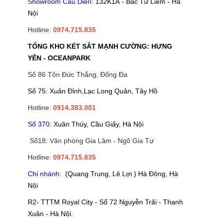
Showroom Cầu Diễn
:
132K1A - Bắc Từ Liêm - Hà
Nội
Hotline:
0974.715.835
TỔNG KHO KÉT SẮT MẠNH CƯỜNG: HƯNG
YÊN - OCEANPARK
Số 86 Tôn Đức Thắng, Đống Đa
Số 75: Xuân Đỉnh,Lạc Long Quân, Tây Hồ
Hotline:
0914.383.001
Số 370:
Xuân Thủy, Cầu Giấy, Hà Nội
Số18: Văn phòng Gia Lâm - Ngô Gia Tự
Hotline:
0974.715.835
Chi nhánh
: (Quang Trung, Lê Lợi ) Hà Đông, Hà
Nội
R2- TTTM Royal City - Số 72 Nguyễn Trãi - Thanh
Xuân - Hà Nội.