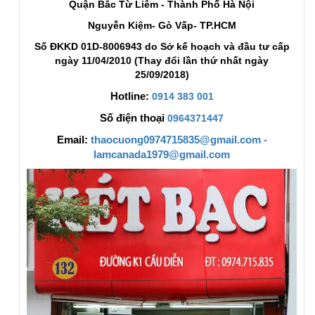
Quận Bắc Từ Liêm - Thành Phố Hà Nội
Nguyễn Kiệm- Gò Vấp- TP.HCM
Số ĐKKD 01D-8006943 do Sở kế hoạch và đầu tư cấp
ngày 11/04/2010 (Thay đổi lần thứ nhất ngày
25/09/2018)
Hotline:
0914 383 001
Số điện thoại
0964371447
Email:
thaocuong0974715835@gmail.com -
lamcanada1979@gmail.com