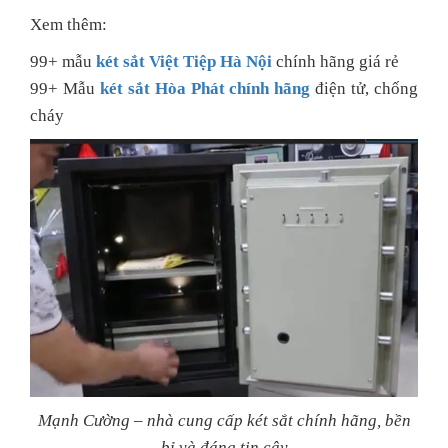
Xem thêm:
99+ mẫu
két sắt Việt Tiệp Hà Nội
chính hãng giá rẻ
99+ Mẫu
két sắt Hòa Phát chính hãng
điện tử, chống
cháy
Mạnh Cường – nhà cung cấp két sắt chính hãng, bền
bỉ và đáng tin cậy