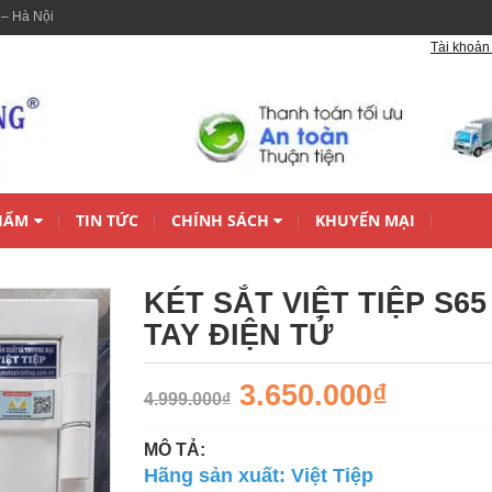
 – Hà Nội
Tài khoản 
HẨM
TIN TỨC
CHÍNH SÁCH
KHUYẾN MẠI
KÉT SẮT VIỆT TIỆP S6
TAY ĐIỆN TỬ
3.650.000₫
4.999.000₫
MÔ TẢ:
Hãng sản xuất: Việt Tiệp