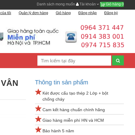
Danh sách mong muốn
Tài khoản
Giỏ hàng
0
của tôi
Quản lý đơn hàng
Giỏ hàng
Đăng nhập
Đăng ký
5 VÂN
Thông tin sản phẩm
Két được cấu tạo thép 2 Lớp + bột
chống cháy
Cam kết hàng chuẩn chính hãng
Giao hàng miễn phí HN và HCM
Bảo hành 5 năm