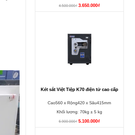
3.650.000₫
4.500.000₫
Két sắt Việt Tiệp K70 điện tử cao cấp
Cao560 x Rộng420 x Sâu415mm
Khối lượng: 70kg ± 5 kg
5.100.000₫
6.900.000₫