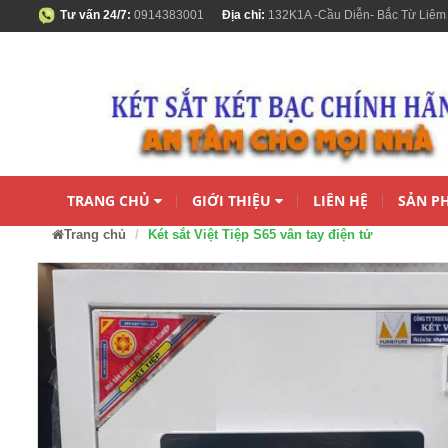
Tư vấn 24/7:
0914383001
Địa chỉ:
132K1A -Cầu Diễn- Bắc Từ Liêm
TRANG CHỦ
GIỚI THIỆU
LIÊN HỆ
SẢN P
Trang chủ
Két sắt Việt Tiệp S65 vân tay điện tử