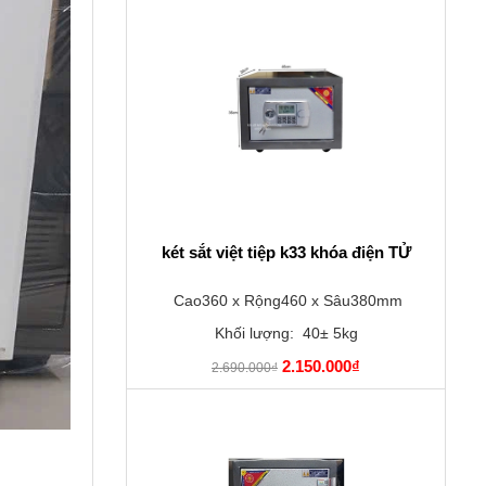
két sắt việt tiệp k33 khóa điện TỬ
Cao360 x Rộng460 x Sâu380mm
Khối lượng: 40± 5kg
2.150.000₫
2.690.000₫