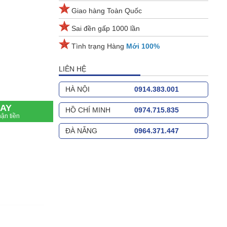
Giao hàng Toàn Quốc
Sai đền gấp 1000 lần
Tình trạng Hàng
Mới 100%
LIÊN HỆ
HÀ NỘI
0914.383.001
AY
HỒ CHÍ MINH
0974.715.835
ận tiền
ĐÀ NẴNG
0964.371.447