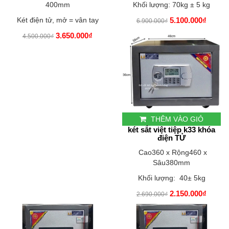
400mm
Khối lượng: 70kg ± 5 kg
Két điện tử, mở = vân tay
5.100.000₫
6.900.000₫
3.650.000₫
4.500.000₫
THÊM VÀO GIỎ
két sắt việt tiệp k33 khóa
điện TỬ
Cao360 x Rộng460 x
Sâu380mm
Khối lượng: 40± 5kg
2.150.000₫
2.690.000₫