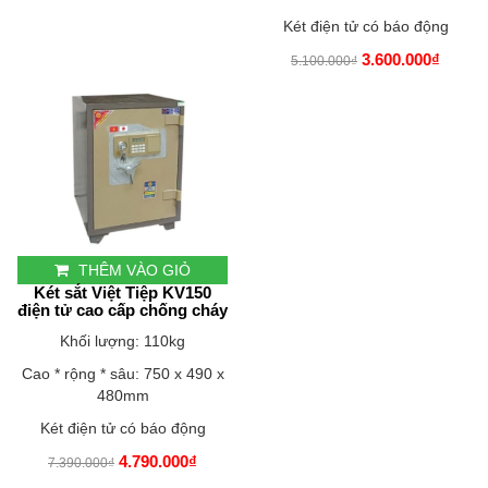
Két điện tử có báo động
3.600.000₫
5.100.000₫
THÊM VÀO GIỎ
Két sắt Việt Tiệp KV150
điện tử cao cấp chống cháy
Khối lượng: 110kg
Cao * rộng * sâu: 750 x 490 x
480mm
Két điện tử có báo động
4.790.000₫
7.390.000₫