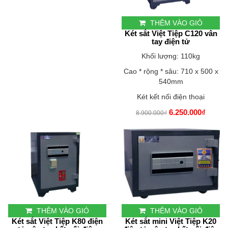
THÊM VÀO GIỎ
Két sắt Việt Tiệp C120 vân
tay điện tử
Khối lượng: 110kg
Cao * rộng * sâu: 710 x 500 x
540mm
Két kết nối điện thoại
6.250.000₫
8.900.000₫
THÊM VÀO GIỎ
THÊM VÀO GIỎ
Két sắt Việt Tiệp K80 điện
Két sắt mini Việt Tiệp K20