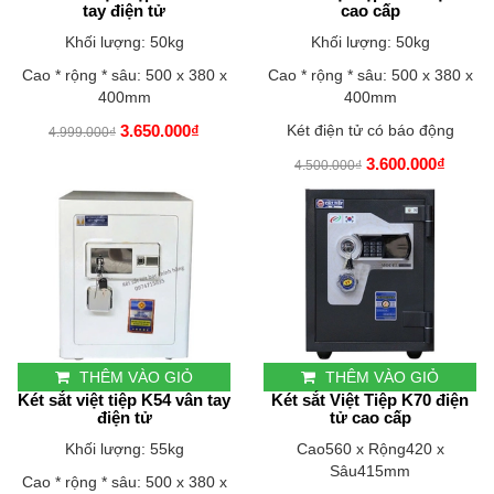
tay điện tử
cao cấp
Khối lượng: 50kg
Khối lượng: 50kg
Cao * rộng * sâu: 500 x 380 x
Cao * rộng * sâu: 500 x 380 x
400mm
400mm
3.650.000₫
Két điện tử có báo động
4.999.000₫
3.600.000₫
4.500.000₫
THÊM VÀO GIỎ
THÊM VÀO GIỎ
Két sắt việt tiệp K54 vân tay
Két sắt Việt Tiệp K70 điện
điện tử
tử cao cấp
Khối lượng: 55kg
Cao560 x Rộng420 x
Sâu415mm
Cao * rộng * sâu: 500 x 380 x