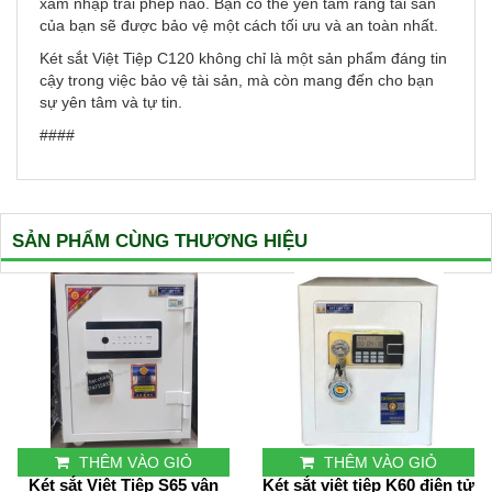
xâm nhập trái phép nào. Bạn có thể yên tâm rằng tài sản
của bạn sẽ được bảo vệ một cách tối ưu và an toàn nhất.
Két sắt Việt Tiệp C120 không chỉ là một sản phẩm đáng tin
cậy trong việc bảo vệ tài sản, mà còn mang đến cho bạn
sự yên tâm và tự tin.
####
SẢN PHẨM CÙNG THƯƠNG HIỆU
THÊM VÀO GIỎ
THÊM VÀO GIỎ
Két sắt Việt Tiệp S65 vân
Két sắt việt tiệp K60 điện tử