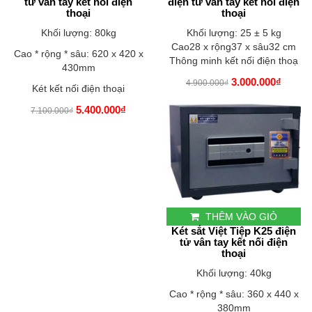
tử vân tay kết nối điện
điện tử vân tay kết nối điện
thoại
thoại
Khối lượng: 80kg
Khối lượng: 25 ± 5 kg
Cao28 x rộng37 x sâu32 cm
Cao * rộng * sâu: 620 x 420 x
Thông minh kết nối điện thoạ
430mm
3.000.000₫
4.900.000₫
Két kết nối điện thoại
5.400.000₫
7.100.000₫
THÊM VÀO GIỎ
Két sắt Việt Tiệp K25 điện
tử vân tay kết nối điện
thoại
Khối lượng: 40kg
Cao * rộng * sâu: 360 x 440 x
380mm