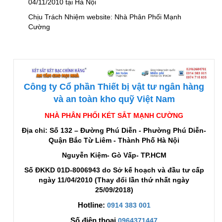
04/11/2010 tại Hà Nội
Chịu Trách Nhiệm website: Nhà Phân Phối Mạnh
Cường
Công ty Cổ phần Thiết bị vật tư ngân hàng
và an toàn kho quỹ Việt Nam
NHÀ PHÂN PHỐI KÉT SẮT MẠNH CƯỜNG
Địa chỉ: Số 132 – Đường Phú Diễn - Phường Phú Diễn-
Quận Bắc Từ Liêm - Thành Phố Hà Nội
Nguyễn Kiệm- Gò Vấp- TP.HCM
Số ĐKKD 01D-8006943 do Sở kế hoạch và đầu tư cấp
ngày 11/04/2010 (Thay đổi lần thứ nhất ngày
25/09/2018)
Hotline:
0914 383 001
Số điện thoại
0964371447