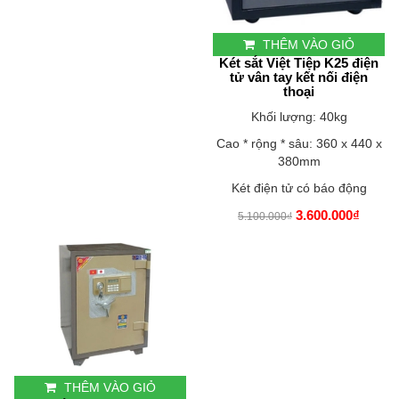
THÊM VÀO GIỎ
Két sắt Việt Tiệp K25 điện
tử vân tay kết nối điện
thoại
Khối lượng: 40kg
Cao * rộng * sâu: 360 x 440 x
380mm
Két điện tử có báo động
3.600.000₫
5.100.000₫
THÊM VÀO GIỎ