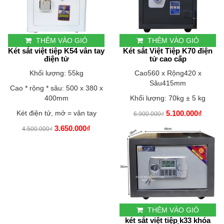
THÊM VÀO GIỎ
THÊM VÀO GIỎ
Két sắt việt tiệp K54 vân tay
Két sắt Việt Tiệp K70 điện
điện tử
tử cao cấp
Khối lượng: 55kg
Cao560 x Rộng420 x
Sâu415mm
Cao * rộng * sâu: 500 x 380 x
400mm
Khối lượng: 70kg ± 5 kg
Két điện tử, mở = vân tay
5.100.000₫
6.900.000₫
3.650.000₫
4.500.000₫
THÊM VÀO GIỎ
két sắt việt tiệp k33 khóa