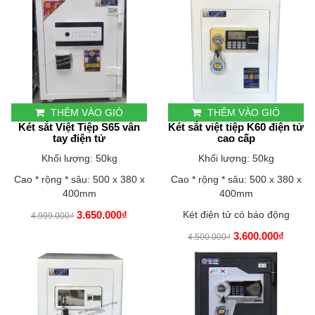
THÊM VÀO GIỎ
THÊM VÀO GIỎ
Két sắt Việt Tiệp S65 vân
Két sắt việt tiệp K60 điện tử
tay điện tử
cao cấp
Khối lượng: 50kg
Khối lượng: 50kg
Cao * rộng * sâu: 500 x 380 x
Cao * rộng * sâu: 500 x 380 x
400mm
400mm
3.650.000₫
Két điện tử có báo động
4.999.000₫
3.600.000₫
4.500.000₫