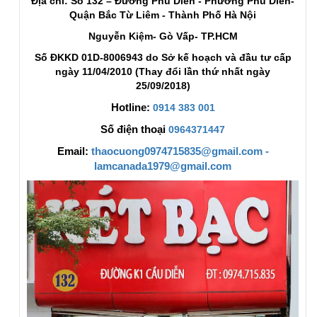
Địa chỉ: Số 132 – Đường Phú Diễn - Phường Phú Diễn-
Quận Bắc Từ Liêm - Thành Phố Hà Nội
Nguyễn Kiệm- Gò Vấp- TP.HCM
Số ĐKKD 01D-8006943 do Sở kế hoạch và đầu tư cấp
ngày 11/04/2010 (Thay đổi lần thứ nhất ngày
25/09/2018)
Hotline:
0914 383 001
Số điện thoại
0964371447
Email:
thaocuong0974715835@gmail.com -
lamcanada1979@gmail.com