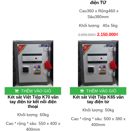
điện TỬ
Cao360 x Rộng460 x
Sâu380mm
Khối lượng: 40± 5kg
2.150.000₫
2.690.000₫
THÊM VÀO GIỎ
THÊM VÀO GIỎ
Két sắt Việt Tiệp K70 vân
Két sắt Việt Tiệp K65 vân
tay điện tử kết nối điện
tay điện tử
thoại
Khối lượng: 50kg
Khối lượng: 60kg
Cao * rộng * sâu: 500 x 380 x
Cao * rộng * sâu: 550 x 400 x
400mm
400mm