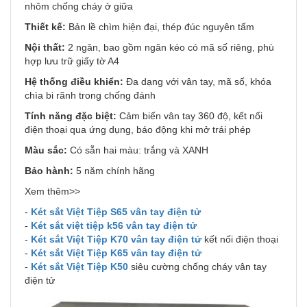
nhôm chống cháy ở giữa
Thiết kế:
Bản lề chìm hiện đại, thép đúc nguyên tấm
Nội thất:
2 ngăn, bao gồm ngăn kéo có mã số riêng, phù
hợp lưu trữ giấy tờ A4
Hệ thống điều khiển:
Đa dạng với vân tay, mã số, khóa
chìa bi rãnh trong chống đánh
Tính năng đặc biệt:
Cảm biến vân tay 360 độ, kết nối
điện thoại qua ứng dụng, báo động khi mở trái phép
Màu sắc:
Có sẵn hai màu: trắng và XANH
Bảo hành:
5 năm chính hãng
Xem thêm>>
-
Két sắt Việt Tiệp S65 vân tay điện tử
-
Két sắt việt tiệp k56 vân tay điện tử
-
Két sắt Việt Tiệp K70 vân tay điện tử
kết nối điện thoại
-
Két sắt Việt Tiệp K65 vân tay điện tử
-
Két sắt Việt Tiệp K50
siêu cường chống cháy vân tay
điện tử