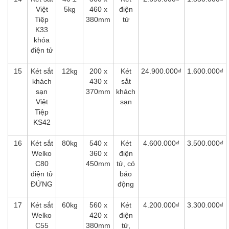
Việt
5kg
460 x
điện
Tiệp
380mm
tử
K33
khóa
điện tử
15
Két sắt
12kg
200 x
Két
24.900.000₫
1.600.000₫
khách
430 x
sắt
sạn
370mm
khách
Việt
sạn
Tiệp
KS42
16
Két sắt
80kg
540 x
Két
4.600.000₫
3.500.000₫
Welko
360 x
điện
C80
450mm
tử, có
điện tử
báo
ĐỨNG
động
17
Két sắt
60kg
560 x
Két
4.200.000₫
3.300.000₫
Welko
420 x
điện
C55
380mm
tử,