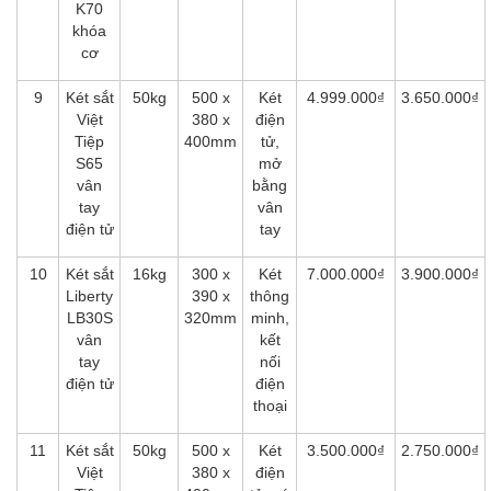
K70
khóa
cơ
9
Két sắt
50kg
500 x
Két
4.999.000₫
3.650.000₫
Việt
380 x
điện
Tiệp
400mm
tử,
S65
mở
vân
bằng
tay
vân
điện tử
tay
10
Két sắt
16kg
300 x
Két
7.000.000₫
3.900.000₫
Liberty
390 x
thông
LB30S
320mm
minh,
vân
kết
tay
nối
điện tử
điện
thoại
11
Két sắt
50kg
500 x
Két
3.500.000₫
2.750.000₫
Việt
380 x
điện