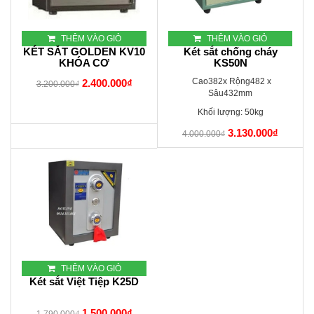
THÊM VÀO GIỎ
THÊM VÀO GIỎ
KÉT SẮT GOLDEN KV10
Két sắt chống cháy
KHÓA CƠ
KS50N
Cao382x Rộng482 x
2.400.000₫
3.200.000₫
Sâu432mm
Khối lượng: 50kg
3.130.000₫
4.000.000₫
THÊM VÀO GIỎ
Két sắt Việt Tiệp K25D
1.500.000₫
1.790.000₫