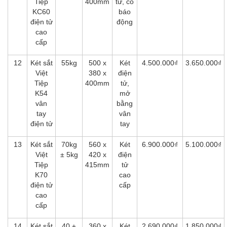
Tiệp
400mm
tử, có
KC60
báo
điện tử
động
cao
cấp
12
Két sắt
55kg
500 x
Két
4.500.000₫
3.650.000₫
Việt
380 x
điện
Tiệp
400mm
tử,
K54
mở
vân
bằng
tay
vân
điện tử
tay
13
Két sắt
70kg
560 x
Két
6.900.000₫
5.100.000₫
Việt
± 5kg
420 x
điện
Tiệp
415mm
tử
K70
cao
điện tử
cấp
cao
cấp
14
Két sắt
40 ±
360 x
Két
2.690.000₫
1.850.000₫