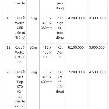
điện tử
báo
động
18
Két sắt
60kg
560 x
Két
4.200.000₫
3.300.000₫
Welko
420 x
điện
C55
380mm
tử,
điện tử
báo
[Trắng]
động
19
Két sắt
80kg
415 x
Két
5.100.000₫
3.600.000₫
Welko
480 x
điện
KCC80
410mm
tử
đổi
20
Két sắt
60kg
550 x
Két
7.200.000₫
4.500.000₫
Việt
400 x
kết
Tiệp
400mm
nối
K70
điện
vân
thoại
tay
điện tử
kết nối