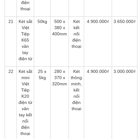
điện
thoại
21
Két sắt
50kg
500 x
Két
4.900.000₫
3.650.000₫
Việt
380 x
kết
Tiệp
400mm
nối
K65
điện
vân
thoại
tay
điện tử
22
Két sắt
25 ±
280 x
Két
4.900.000₫
3.000.000₫
mini
5kg
370 x
thông
Việt
320mm
minh,
Tiệp
kết
K20
nối
điện tử
điện
vân
thoại
tay kết
nối
điện
thoại