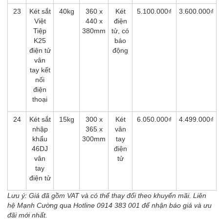
23
Két sắt
40kg
360 x
Két
5.100.000₫
3.600.000₫
Việt
440 x
điện
Tiệp
380mm
tử, có
K25
báo
điện tử
động
vân
tay kết
nối
điện
thoại
24
Két sắt
15kg
300 x
Két
6.050.000₫
4.499.000₫
nhập
365 x
vân
khẩu
300mm
tay
46DJ
điện
vân
tử
tay
điện tử
Lưu ý: Giá đã gồm VAT và có thể thay đổi theo khuyến mãi. Liên
hệ Mạnh Cường qua Hotline 0914 383 001
để nhận báo giá và ưu
đãi mới nhất.