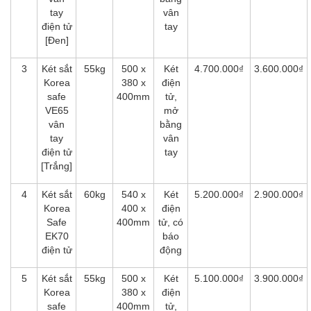
tay
vân
điện tử
tay
[Đen]
3
Két sắt
55kg
500 x
Két
4.700.000₫
3.600.000₫
Korea
380 x
điện
safe
400mm
tử,
VE65
mở
vân
bằng
tay
vân
điện tử
tay
[Trắng]
4
Két sắt
60kg
540 x
Két
5.200.000₫
2.900.000₫
Korea
400 x
điện
Safe
400mm
tử, có
EK70
báo
điện tử
động
5
Két sắt
55kg
500 x
Két
5.100.000₫
3.900.000₫
Korea
380 x
điện
safe
400mm
tử,