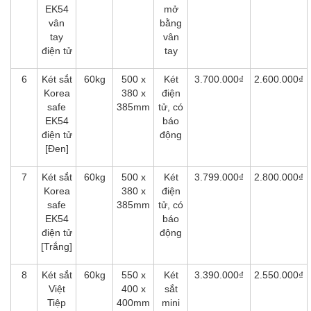
EK54
mở
vân
bằng
tay
vân
điện tử
tay
6
Két sắt
60kg
500 x
Két
3.700.000₫
2.600.000₫
Korea
380 x
điện
safe
385mm
tử, có
EK54
báo
điện tử
động
[Đen]
7
Két sắt
60kg
500 x
Két
3.799.000₫
2.800.000₫
Korea
380 x
điện
safe
385mm
tử, có
EK54
báo
điện tử
động
[Trắng]
8
Két sắt
60kg
550 x
Két
3.390.000₫
2.550.000₫
Việt
400 x
sắt
Tiệp
400mm
mini