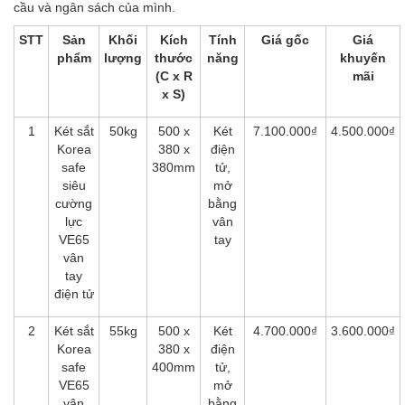
cầu và ngân sách của mình.
STT
Sản
Khối
Kích
Tính
Giá gốc
Giá
phẩm
lượng
thước
năng
khuyến
(C x R
mãi
x S)
1
Két sắt
50kg
500 x
Két
7.100.000₫
4.500.000₫
Korea
380 x
điện
safe
380mm
tử,
siêu
mở
cường
bằng
lực
vân
VE65
tay
vân
tay
điện tử
2
Két sắt
55kg
500 x
Két
4.700.000₫
3.600.000₫
Korea
380 x
điện
safe
400mm
tử,
VE65
mở
vân
bằng