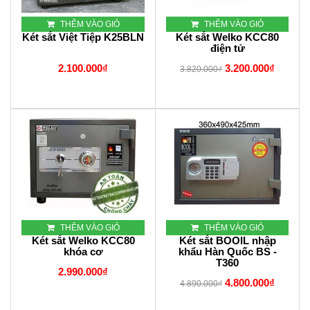
THÊM VÀO GIỎ
THÊM VÀO GIỎ
Két sắt Việt Tiệp K25BLN
Két sắt Welko KCC80
điện tử
2.100.000₫
3.200.000₫
3.820.000₫
THÊM VÀO GIỎ
THÊM VÀO GIỎ
Két sắt Welko KCC80
Két sắt BOOIL nhập
khóa cơ
khẩu Hàn Quốc BS -
T360
2.990.000₫
4.800.000₫
4.890.000₫