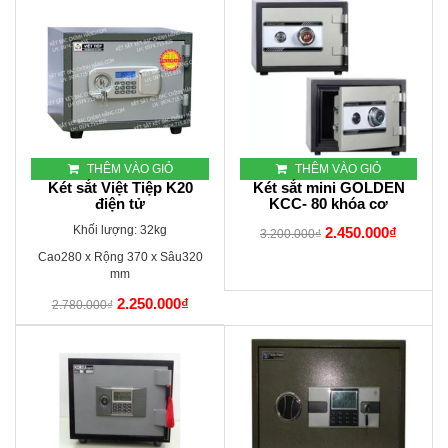
THÊM VÀO GIỎ
THÊM VÀO GIỎ
Két sắt Việt Tiệp K20
Két sắt mini GOLDEN
điện tử
KCC- 80 khóa cơ
Khối lượng: 32kg
2.450.000₫
3.200.000₫
Cao280 x Rộng 370 x Sâu320
mm
2.250.000₫
2.780.000₫