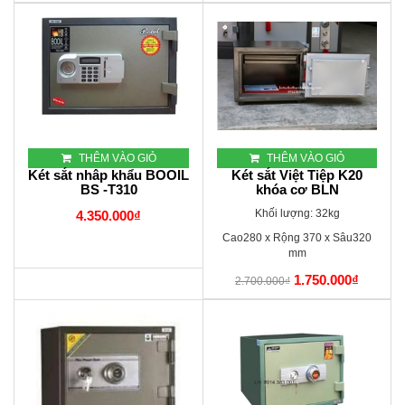
THÊM VÀO GIỎ
THÊM VÀO GIỎ
Két sắt nhâp khẩu BOOIL
Két sắt Việt Tiệp K20
BS -T310
khóa cơ BLN
Khối lượng: 32kg
4.350.000₫
Cao280 x Rộng 370 x Sâu320
mm
1.750.000₫
2.700.000₫