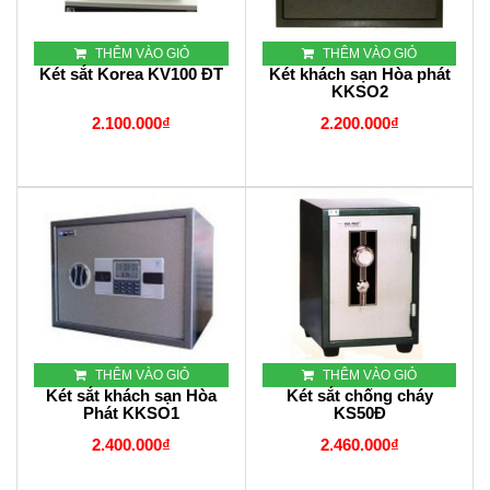
THÊM VÀO GIỎ
THÊM VÀO GIỎ
Két sắt Korea KV100 ĐT
Két khách sạn Hòa phát
KKSO2
2.100.000₫
2.200.000₫
THÊM VÀO GIỎ
THÊM VÀO GIỎ
Két sắt khách sạn Hòa
Két sắt chống cháy
Phát KKSO1
KS50Đ
2.400.000₫
2.460.000₫