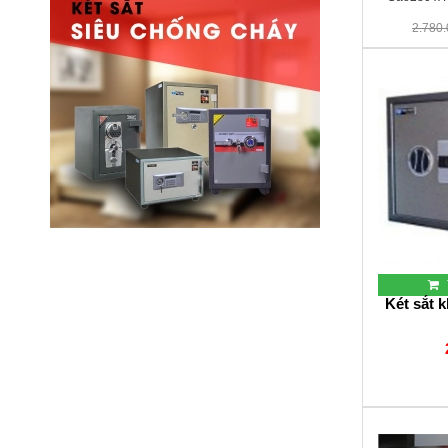
2.780
Két sắt 