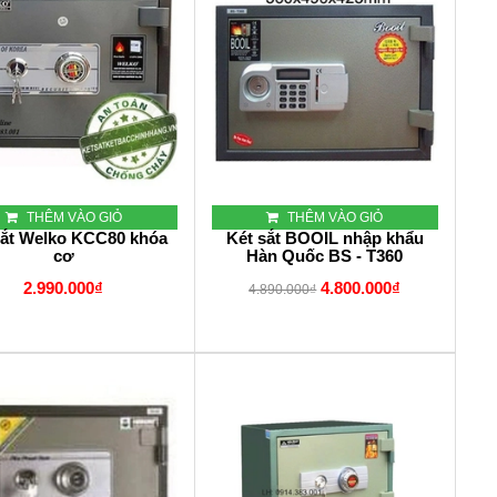
THÊM VÀO GIỎ
THÊM VÀO GIỎ
sắt Welko KCC80 khóa
Két sắt BOOIL nhập khẩu
cơ
Hàn Quốc BS - T360
2.990.000₫
4.800.000₫
4.890.000₫