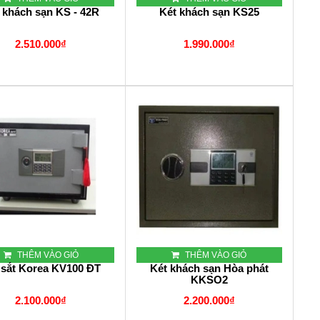
 khách sạn KS - 42R
Két khách sạn KS25
2.510.000₫
1.990.000₫
THÊM VÀO GIỎ
THÊM VÀO GIỎ
 sắt Korea KV100 ĐT
Két khách sạn Hòa phát
KKSO2
2.100.000₫
2.200.000₫