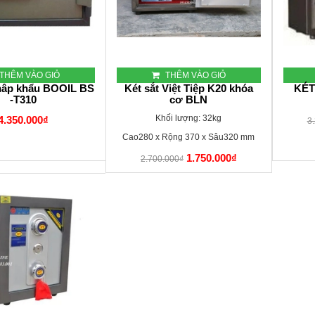
THÊM VÀO GIỎ
THÊM VÀO GIỎ
nhâp khẩu BOOIL BS
Két sắt Việt Tiệp K20 khóa
KÉT
-T310
cơ BLN
Khối lượng: 32kg
4.350.000₫
3
Cao280 x Rộng 370 x Sâu320 mm
1.750.000₫
2.700.000₫