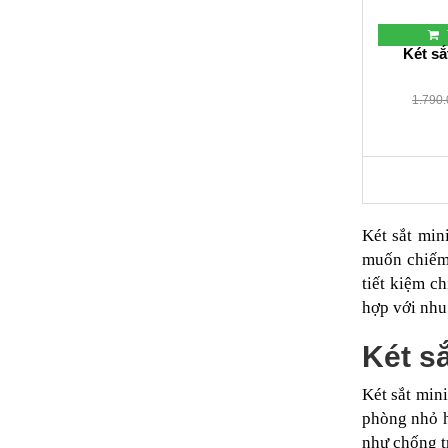
Két sắ
1.790
Két sắt min
muốn chiếm 
tiết kiệm c
hợp với nhu
Két sắ
Két sắt min
phòng nhỏ h
như chống t