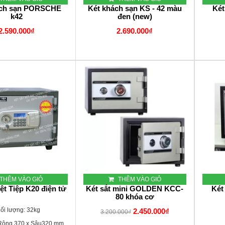
ách sạn PORSCHE
Két khách sạn KS - 42 màu
Két
k42
đen (new)
2.590.000₫
2.690.000₫
THÊM VÀO GIỎ
THÊM VÀO GIỎ
iệt Tiệp K20 điện tử
Két sắt mini GOLDEN KCC-
Két
80 khóa cơ
ối lượng: 32kg
2.450.000₫
3.200.000₫
Rộng 370 x Sâu320 mm