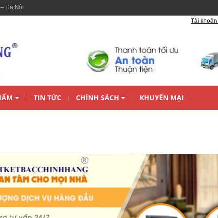
 – Hà Nội
Tài khoản 
HẨM
TIN TỨC
CHÍNH SÁCH
KHUYẾN MẠI