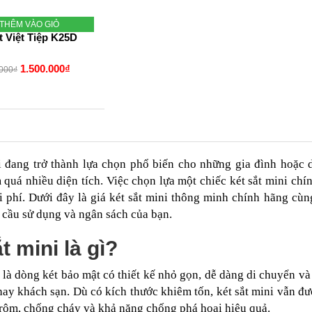
THÊM VÀO GIỎ
t Việt Tiệp K25D
1.500.000₫
.000₫
i đang trở thành lựa chọn phổ biến cho những gia đình hoặc 
quá nhiều diện tích. Việc chọn lựa một chiếc két sắt mini chín
hi phí. Dưới đây là giá két sắt mini thông minh chính hãng c
 cầu sử dụng và ngân sách của bạn.
t mini là gì?
i là dòng két bảo mật có thiết kế nhỏ gọn, dễ dàng di chuyển v
ay khách sạn. Dù có kích thước khiêm tốn, két sắt mini vẫn đượ
rộm, chống cháy và khả năng chống phá hoại hiệu quả.