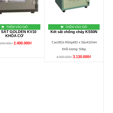
THÊM VÀO GIỎ
THÊM VÀO GIỎ
 SẮT GOLDEN KV10
Két sắt chống cháy KS50N
KHÓA CƠ
Cao382x Rộng482 x Sâu432mm
2.400.000₫
.200.000₫
Khối lượng: 50kg
3.130.000₫
4.000.000₫