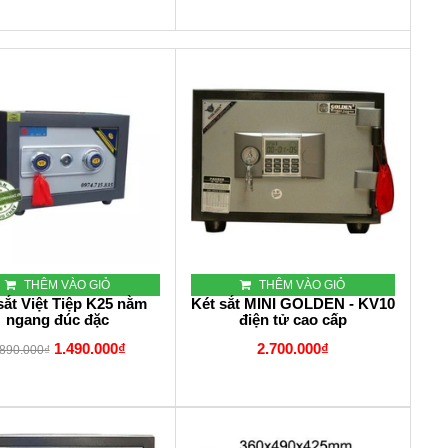
THÊM VÀO GIỎ
THÊM VÀO GIỎ
sắt Việt Tiệp K25 nằm
Két sắt MINI GOLDEN - KV10
ngang đúc đặc
điện tử cao cấp
1.490.000₫
2.700.000₫
.890.000₫