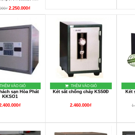
2.250.000₫
.000₫
THÊM VÀO GIỎ
THÊM VÀO GIỎ
khách sạn Hòa Phát
Két sắt chống cháy KS50Đ
Két 
KKSO1
2.400.000₫
2.460.000₫
1