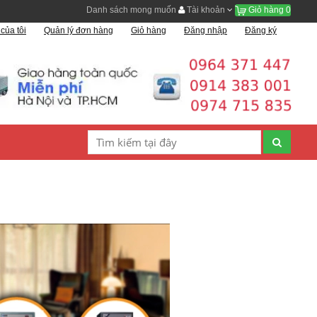
Danh sách mong muốn
Tài khoản
Giỏ hàng
0
của tôi
Quản lý đơn hàng
Giỏ hàng
Đăng nhập
Đăng ký