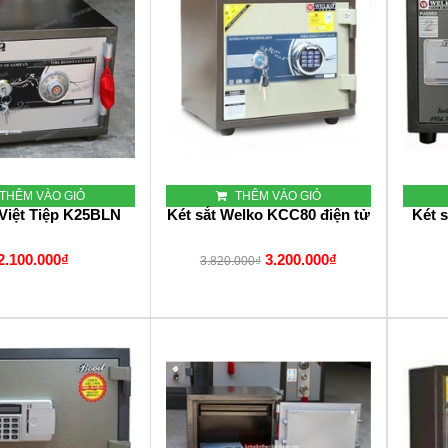
THÊM VÀO GIỎ
THÊM VÀO GIỎ
 Việt Tiệp K25BLN
Két sắt Welko KCC80 điện tử
Két 
2.100.000₫
3.200.000₫
3.820.000₫