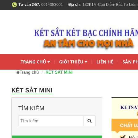
Tư vấn 24/7:
0914383001
Địa chỉ:
132K1A -Cầu Diễn- Bắc Từ Liêm
TRANG CHỦ
GIỚI THIỆU
LIÊN HỆ
SẢN P
Trang chủ
KÉT SẮT MINI
KÉT SẮT MINI
TÌM KIẾM