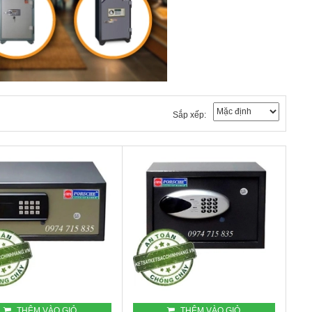
Sắp xếp:
THÊM VÀO GIỎ
THÊM VÀO GIỎ